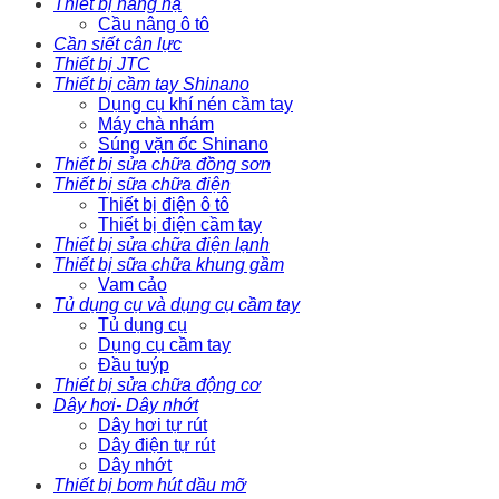
Thiết bị nâng hạ
Cầu nâng ô tô
Cần siết cân lực
Thiết bị JTC
Thiết bị cầm tay Shinano
Dụng cụ khí nén cầm tay
Máy chà nhám
Súng vặn ốc Shinano
Thiết bị sửa chữa đồng sơn
Thiết bị sữa chữa điện
Thiết bị điện ô tô
Thiết bị điện cầm tay
Thiết bị sửa chữa điện lạnh
Thiết bị sữa chữa khung gầm
Vam cảo
Tủ dụng cụ và dụng cụ cầm tay
Tủ dụng cụ
Dụng cụ cầm tay
Đầu tuýp
Thiết bị sửa chữa động cơ
Dây hơi- Dây nhớt
Dây hơi tự rút
Dây điện tự rút
Dây nhớt
Thiết bị bơm hút dầu mỡ