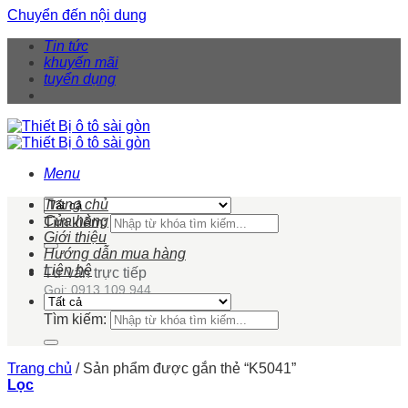
Chuyển đến nội dung
Tin tức
khuyến mãi
tuyển dụng
Menu
Trang chủ
Cửa hàng
Tìm kiếm:
Giới thiệu
Hướng dẫn mua hàng
Liên hệ
Tư vấn trực tiếp
Gọi: 0913 109 944
Tìm kiếm:
Trang chủ
/
Sản phẩm được gắn thẻ “K5041”
Lọc