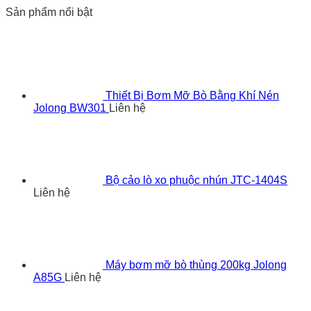
Sản phẩm nổi bật
Thiết Bị Bơm Mỡ Bò Bằng Khí Nén
Jolong BW301
Liên hệ
Bộ cảo lò xo phuộc nhún JTC-1404S
Liên hệ
Máy bơm mỡ bò thùng 200kg Jolong
A85G
Liên hệ