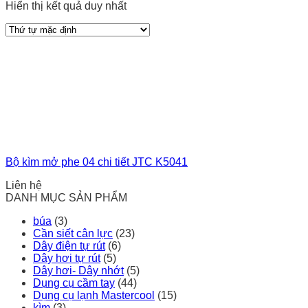
Hiển thị kết quả duy nhất
Bộ kìm mở phe 04 chi tiết JTC K5041
Liên hệ
DANH MỤC SẢN PHẨM
búa
(3)
Cần siết cân lực
(23)
Dây điện tự rút
(6)
Dây hơi tự rút
(5)
Dây hơi- Dây nhớt
(5)
Dụng cụ cầm tay
(44)
Dụng cụ lạnh Mastercool
(15)
kìm
(3)