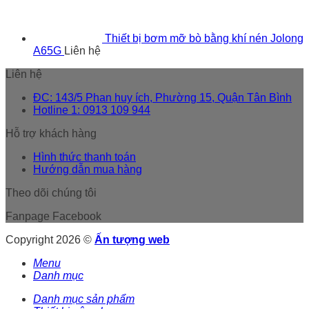
Thiết bị bơm mỡ bò bằng khí nén Jolong
A65G
Liên hệ
Liên hệ
ĐC: 143/5 Phan huy ích, Phường 15, Quận Tân Bình
Hotline 1: 0913 109 944
Hỗ trợ khách hàng
Hình thức thanh toán
Hướng dẫn mua hàng
Theo dõi chúng tôi
Fanpage Facebook
Copyright 2026 ©
Ấn tượng web
Menu
Danh mục
Danh mục sản phẩm