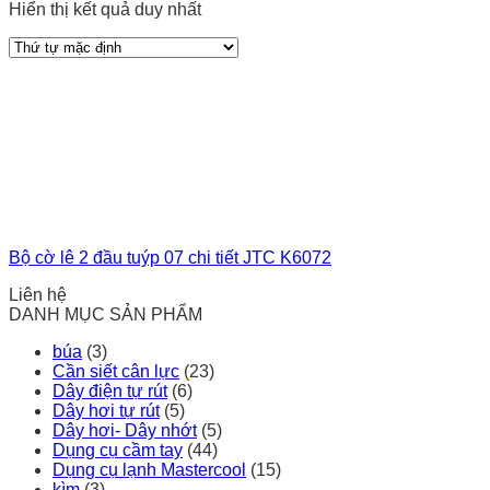
Hiển thị kết quả duy nhất
Bộ cờ lê 2 đầu tuýp 07 chi tiết JTC K6072
Liên hệ
DANH MỤC SẢN PHẨM
búa
(3)
Cần siết cân lực
(23)
Dây điện tự rút
(6)
Dây hơi tự rút
(5)
Dây hơi- Dây nhớt
(5)
Dụng cụ cầm tay
(44)
Dụng cụ lạnh Mastercool
(15)
kìm
(3)