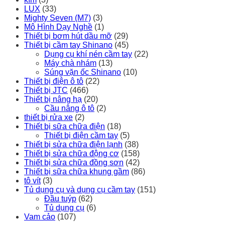
LUX
(33)
Mighty Seven (M7)
(3)
Mô Hình Dạy Nghề
(1)
Thiết bị bơm hút dầu mỡ
(29)
Thiết bị cầm tay Shinano
(45)
Dụng cụ khí nén cầm tay
(22)
Máy chà nhám
(13)
Súng vặn ốc Shinano
(10)
Thiết bị điện ô tô
(22)
Thiết bị JTC
(466)
Thiết bị nâng hạ
(20)
Cầu nâng ô tô
(2)
thiết bị rửa xe
(2)
Thiết bị sữa chữa điện
(18)
Thiết bị điện cầm tay
(5)
Thiết bị sửa chữa điện lạnh
(38)
Thiết bị sửa chữa động cơ
(158)
Thiết bị sửa chữa đồng sơn
(42)
Thiết bị sữa chữa khung gầm
(86)
tô vít
(3)
Tủ dụng cụ và dụng cụ cầm tay
(151)
Đầu tuýp
(62)
Tủ dụng cụ
(6)
Vam cảo
(107)