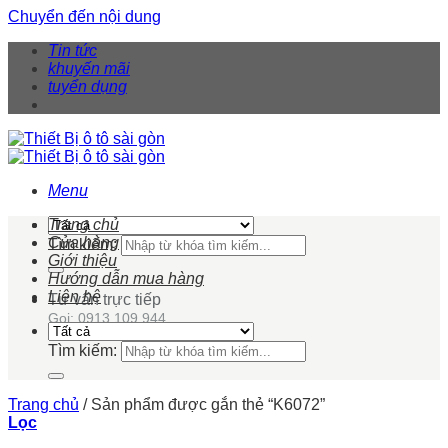
Chuyển đến nội dung
Tin tức
khuyến mãi
tuyển dụng
Menu
Trang chủ
Cửa hàng
Tìm kiếm:
Giới thiệu
Hướng dẫn mua hàng
Liên hệ
Tư vấn trực tiếp
Gọi: 0913 109 944
Tìm kiếm:
Trang chủ
/
Sản phẩm được gắn thẻ “K6072”
Lọc