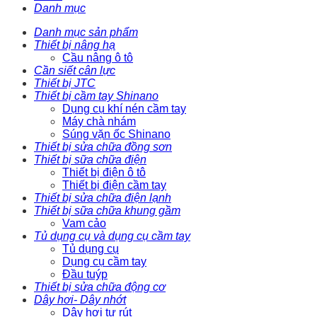
Danh mục
Danh mục sản phẩm
Thiết bị nâng hạ
Cầu nâng ô tô
Cần siết cân lực
Thiết bị JTC
Thiết bị cầm tay Shinano
Dụng cụ khí nén cầm tay
Máy chà nhám
Súng vặn ốc Shinano
Thiết bị sửa chữa đồng sơn
Thiết bị sữa chữa điện
Thiết bị điện ô tô
Thiết bị điện cầm tay
Thiết bị sửa chữa điện lạnh
Thiết bị sữa chữa khung gầm
Vam cảo
Tủ dụng cụ và dụng cụ cầm tay
Tủ dụng cụ
Dụng cụ cầm tay
Đầu tuýp
Thiết bị sửa chữa động cơ
Dây hơi- Dây nhớt
Dây hơi tự rút