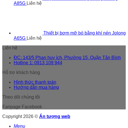
A85G
Liên hệ
Thiết bị bơm mỡ bò bằng khí nén Jolong
A65G
Liên hệ
Liên hệ
ĐC: 143/5 Phan huy ích, Phường 15, Quận Tân Bình
Hotline 1: 0913 109 944
Hỗ trợ khách hàng
Hình thức thanh toán
Hướng dẫn mua hàng
Theo dõi chúng tôi
Fanpage Facebook
Copyright 2026 ©
Ấn tượng web
Menu