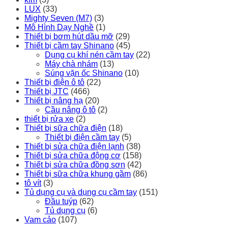
LUX
(33)
Mighty Seven (M7)
(3)
Mô Hình Dạy Nghề
(1)
Thiết bị bơm hút dầu mỡ
(29)
Thiết bị cầm tay Shinano
(45)
Dụng cụ khí nén cầm tay
(22)
Máy chà nhám
(13)
Súng vặn ốc Shinano
(10)
Thiết bị điện ô tô
(22)
Thiết bị JTC
(466)
Thiết bị nâng hạ
(20)
Cầu nâng ô tô
(2)
thiết bị rửa xe
(2)
Thiết bị sữa chữa điện
(18)
Thiết bị điện cầm tay
(5)
Thiết bị sửa chữa điện lạnh
(38)
Thiết bị sửa chữa động cơ
(158)
Thiết bị sửa chữa đồng sơn
(42)
Thiết bị sữa chữa khung gầm
(86)
tô vít
(3)
Tủ dụng cụ và dụng cụ cầm tay
(151)
Đầu tuýp
(62)
Tủ dụng cụ
(6)
Vam cảo
(107)