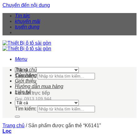
Chuyển đến nội dung
Tin tức
khuyến mãi
tuyển dụng
Menu
Trang chủ
Cửa hàng
Tìm kiếm:
Giới thiệu
Hướng dẫn mua hàng
Liên hệ
Tư vấn trực tiếp
Gọi: 0913 109 944
Tìm kiếm:
Trang chủ
/
Sản phẩm được gắn thẻ “K6141”
Lọc