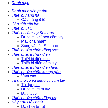
Danh mục
Danh mục sản phẩm
Thiết bị nâng hạ
Cầu nâng ô tô
Cần siết cân lực
Thiết bị JTC
Thiết bị cầm tay Shinano
Dụng cụ khí nén cầm tay
Máy chà nhám
Súng vặn ốc Shinano
Thiết bị sửa chữa đồng sơn
Thiết bị sữa chữa điện
Thiết bị điện ô tô
Thiết bị điện cầm tay
Thiết bị sửa chữa điện lạnh
Thiết bị sữa chữa khung gầm
Vam cảo
Tủ dụng cụ và dụng cụ cầm tay
Tủ dụng cụ
Dụng cụ cầm tay
Đầu tuýp
Thiết bị sửa chữa động cơ
Dây hơi- Dây nhớt
Dây hơi tự rút