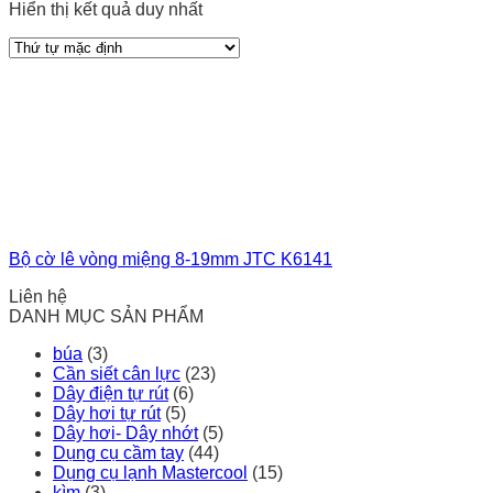
Hiển thị kết quả duy nhất
Bộ cờ lê vòng miệng 8-19mm JTC K6141
Liên hệ
DANH MỤC SẢN PHẨM
búa
(3)
Cần siết cân lực
(23)
Dây điện tự rút
(6)
Dây hơi tự rút
(5)
Dây hơi- Dây nhớt
(5)
Dụng cụ cầm tay
(44)
Dụng cụ lạnh Mastercool
(15)
kìm
(3)