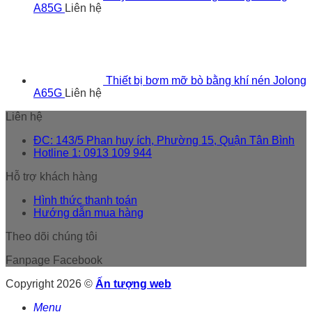
A85G
Liên hệ
Thiết bị bơm mỡ bò bằng khí nén Jolong
A65G
Liên hệ
Liên hệ
ĐC: 143/5 Phan huy ích, Phường 15, Quận Tân Bình
Hotline 1: 0913 109 944
Hỗ trợ khách hàng
Hình thức thanh toán
Hướng dẫn mua hàng
Theo dõi chúng tôi
Fanpage Facebook
Copyright 2026 ©
Ấn tượng web
Menu