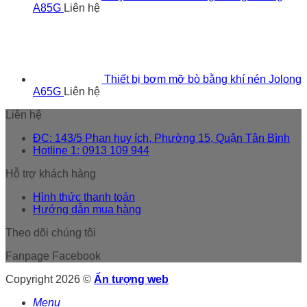
A85G
Liên hệ
Thiết bị bơm mỡ bò bằng khí nén Jolong
A65G
Liên hệ
Liên hệ
ĐC: 143/5 Phan huy ích, Phường 15, Quận Tân Bình
Hotline 1: 0913 109 944
Hỗ trợ khách hàng
Hình thức thanh toán
Hướng dẫn mua hàng
Theo dõi chúng tôi
Fanpage Facebook
Copyright 2026 ©
Ấn tượng web
Menu