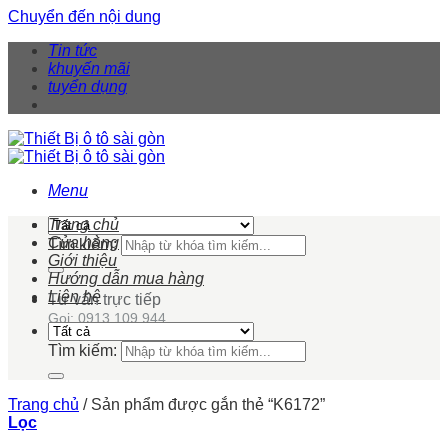
Chuyển đến nội dung
Tin tức
khuyến mãi
tuyển dụng
Menu
Trang chủ
Cửa hàng
Tìm kiếm:
Giới thiệu
Hướng dẫn mua hàng
Liên hệ
Tư vấn trực tiếp
Gọi: 0913 109 944
Tìm kiếm:
Trang chủ
/
Sản phẩm được gắn thẻ “K6172”
Lọc