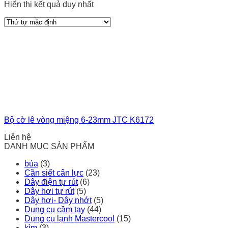
Hiển thị kết quả duy nhất
Bộ cờ lê vòng miệng 6-23mm JTC K6172
Liên hệ
DANH MỤC SẢN PHẨM
búa
(3)
Cần siết cân lực
(23)
Dây điện tự rút
(6)
Dây hơi tự rút
(5)
Dây hơi- Dây nhớt
(5)
Dụng cụ cầm tay
(44)
Dụng cụ lạnh Mastercool
(15)
kìm
(3)