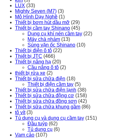
LUX
(33)
Mighty Seven (M7)
(3)
Mô Hình Dạy Nghề
(1)
Thiết bị bơm hút dầu mỡ
(29)
Thiết bị cầm tay Shinano
(45)
Dụng cụ khí nén cầm tay
(22)
Máy chà nhám
(13)
Súng vặn ốc Shinano
(10)
Thiết bị điện ô tô
(22)
Thiết bị JTC
(466)
Thiết bị nâng hạ
(20)
Cầu nâng ô tô
(2)
thiết bị rửa xe
(2)
Thiết bị sữa chữa điện
(18)
Thiết bị điện cầm tay
(5)
Thiết bị sửa chữa điện lạnh
(38)
Thiết bị sửa chữa động cơ
(158)
Thiết bị sửa chữa đồng sơn
(42)
Thiết bị sữa chữa khung gầm
(86)
tô vít
(3)
Tủ dụng cụ và dụng cụ cầm tay
(151)
Đầu tuýp
(62)
Tủ dụng cụ
(6)
Vam cảo
(107)