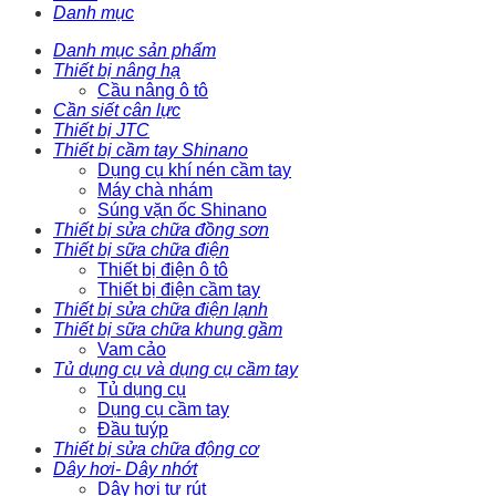
Danh mục
Danh mục sản phẩm
Thiết bị nâng hạ
Cầu nâng ô tô
Cần siết cân lực
Thiết bị JTC
Thiết bị cầm tay Shinano
Dụng cụ khí nén cầm tay
Máy chà nhám
Súng vặn ốc Shinano
Thiết bị sửa chữa đồng sơn
Thiết bị sữa chữa điện
Thiết bị điện ô tô
Thiết bị điện cầm tay
Thiết bị sửa chữa điện lạnh
Thiết bị sữa chữa khung gầm
Vam cảo
Tủ dụng cụ và dụng cụ cầm tay
Tủ dụng cụ
Dụng cụ cầm tay
Đầu tuýp
Thiết bị sửa chữa động cơ
Dây hơi- Dây nhớt
Dây hơi tự rút