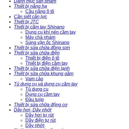
Danh mục sản phẩm
Thiết bị nâng hạ
Cầu nâng ô tô
Cần siết cân lực
Thiết bị JTC
Thiết bị cầm tay Shinano
Dụng cụ khí nén cầm tay
Máy chà nhám
Súng vặn ốc Shinano
Thiết bị sửa chữa đồng sơn
Thiết bị sữa chữa điện
Thiết bị điện ô tô
Thiết bị điện cầm tay
Thiết bị sửa chữa điện lạnh
Thiết bị sữa chữa khung gầm
Vam cảo
Tủ dụng cụ và dụng cụ cầm tay
Tủ dụng cụ
Dụng cụ cầm tay
Đầu tuýp
Thiết bị sửa chữa động cơ
Dây hơi- Dây nhớt
Dây hơi tự rút
Dây điện tự rút
Dây nhớt