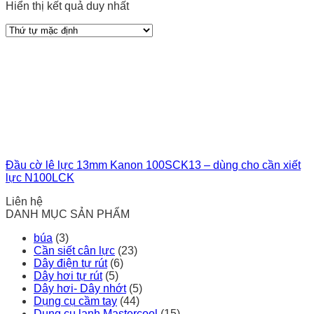
Hiển thị kết quả duy nhất
Đầu cờ lê lực 13mm Kanon 100SCK13 – dùng cho cần xiết
lực N100LCK
Liên hệ
DANH MỤC SẢN PHẨM
búa
(3)
Cần siết cân lực
(23)
Dây điện tự rút
(6)
Dây hơi tự rút
(5)
Dây hơi- Dây nhớt
(5)
Dụng cụ cầm tay
(44)
Dụng cụ lạnh Mastercool
(15)