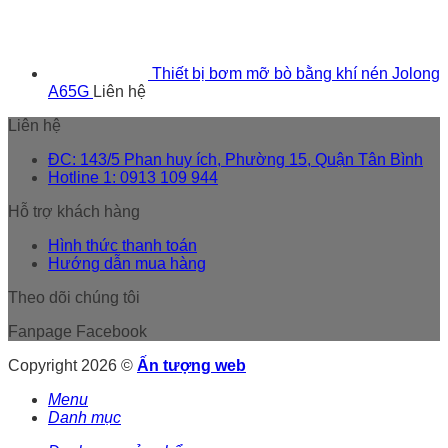
Thiết bị bơm mỡ bò bằng khí nén Jolong
A65G
Liên hệ
Liên hệ
ĐC: 143/5 Phan huy ích, Phường 15, Quận Tân Bình
Hotline 1: 0913 109 944
Hỗ trợ khách hàng
Hình thức thanh toán
Hướng dẫn mua hàng
Theo dõi chúng tôi
Fanpage Facebook
Copyright 2026 ©
Ấn tượng web
Menu
Danh mục