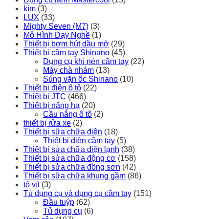
kìm
(3)
LUX
(33)
Mighty Seven (M7)
(3)
Mô Hình Dạy Nghề
(1)
Thiết bị bơm hút dầu mỡ
(29)
Thiết bị cầm tay Shinano
(45)
Dụng cụ khí nén cầm tay
(22)
Máy chà nhám
(13)
Súng vặn ốc Shinano
(10)
Thiết bị điện ô tô
(22)
Thiết bị JTC
(466)
Thiết bị nâng hạ
(20)
Cầu nâng ô tô
(2)
thiết bị rửa xe
(2)
Thiết bị sữa chữa điện
(18)
Thiết bị điện cầm tay
(5)
Thiết bị sửa chữa điện lạnh
(38)
Thiết bị sửa chữa động cơ
(158)
Thiết bị sửa chữa đồng sơn
(42)
Thiết bị sữa chữa khung gầm
(86)
tô vít
(3)
Tủ dụng cụ và dụng cụ cầm tay
(151)
Đầu tuýp
(62)
Tủ dụng cụ
(6)