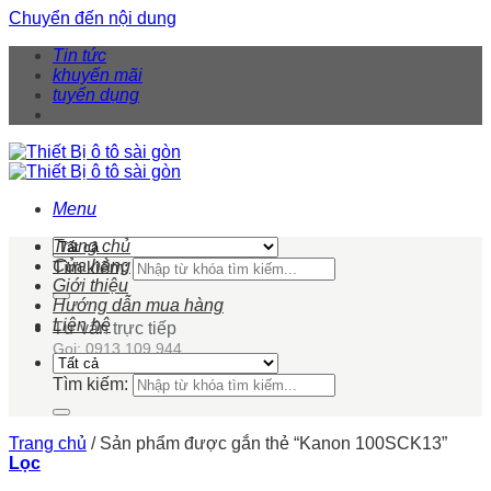
Chuyển đến nội dung
Tin tức
khuyến mãi
tuyển dụng
Menu
Trang chủ
Cửa hàng
Tìm kiếm:
Giới thiệu
Hướng dẫn mua hàng
Liên hệ
Tư vấn trực tiếp
Gọi: 0913 109 944
Tìm kiếm:
Trang chủ
/
Sản phẩm được gắn thẻ “Kanon 100SCK13”
Lọc