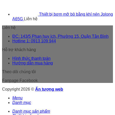
Thiết bị bơm mỡ bò bằng khí nén Jolong
A65G
Liên hệ
Liên hệ
ĐC: 143/5 Phan huy ích, Phường 15, Quận Tân Bình
Hotline 1: 0913 109 944
Hỗ trợ khách hàng
Hình thức thanh toán
Hướng dẫn mua hàng
Theo dõi chúng tôi
Fanpage Facebook
Copyright 2026 ©
Ấn tượng web
Menu
Danh mục
Danh mục sản phẩm