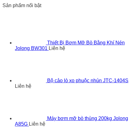
Sản phẩm nổi bật
Thiết Bị Bơm Mỡ Bò Bằng Khí Nén
Jolong BW301
Liên hệ
Bộ cảo lò xo phuộc nhún JTC-1404S
Liên hệ
Máy bơm mỡ bò thùng 200kg Jolong
A85G
Liên hệ