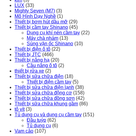
LUX
(33)
Mighty Seven (M7)
(3)
Mô Hình Dạy Nghề
(1)
Thiết bị bơm hút dầu mỡ
(29)
Thiết bị cầm tay Shinano
(45)
Dụng cụ khí nén cầm tay
(22)
Máy chà nhám
(13)
Súng vặn ốc Shinano
(10)
Thiết bị điện ô tô
(22)
Thiết bị JTC
(466)
Thiết bị nâng hạ
(20)
Cầu nâng ô tô
(2)
thiết bị rửa xe
(2)
Thiết bị sữa chữa điện
(18)
Thiết bị điện cầm tay
(5)
Thiết bị sửa chữa điện lạnh
(38)
Thiết bị sửa chữa động cơ
(158)
Thiết bị sửa chữa đồng sơn
(42)
Thiết bị sữa chữa khung gầm
(86)
tô vít
(3)
Tủ dụng cụ và dụng cụ cầm tay
(151)
Đầu tuýp
(62)
Tủ dụng cụ
(6)
Vam cảo
(107)