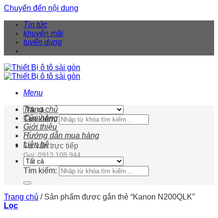
Chuyển đến nội dung
Tin tức
khuyến mãi
tuyển dụng
Menu
Trang chủ
Cửa hàng
Tìm kiếm:
Giới thiệu
Hướng dẫn mua hàng
Liên hệ
Tư vấn trực tiếp
Gọi: 0913 109 944
Tìm kiếm:
Trang chủ
/
Sản phẩm được gắn thẻ “Kanon N200QLK”
Lọc