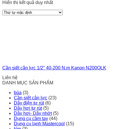
Hiển thị kết quả duy nhất
Cần siết cân lực 1/2″ 40-200 N.m Kanon N200QLK
Liên hệ
DANH MỤC SẢN PHẨM
búa
(3)
Cần siết cân lực
(23)
Dây điện tự rút
(6)
Dây hơi tự rút
(5)
Dây hơi- Dây nhớt
(5)
Dụng cụ cầm tay
(44)
Dụng cụ lạnh Mastercool
(15)
kìm
(3)