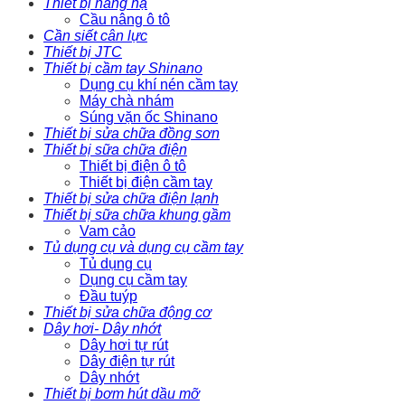
Thiết bị nâng hạ
Cầu nâng ô tô
Cần siết cân lực
Thiết bị JTC
Thiết bị cầm tay Shinano
Dụng cụ khí nén cầm tay
Máy chà nhám
Súng vặn ốc Shinano
Thiết bị sửa chữa đồng sơn
Thiết bị sữa chữa điện
Thiết bị điện ô tô
Thiết bị điện cầm tay
Thiết bị sửa chữa điện lạnh
Thiết bị sữa chữa khung gầm
Vam cảo
Tủ dụng cụ và dụng cụ cầm tay
Tủ dụng cụ
Dụng cụ cầm tay
Đầu tuýp
Thiết bị sửa chữa động cơ
Dây hơi- Dây nhớt
Dây hơi tự rút
Dây điện tự rút
Dây nhớt
Thiết bị bơm hút dầu mỡ