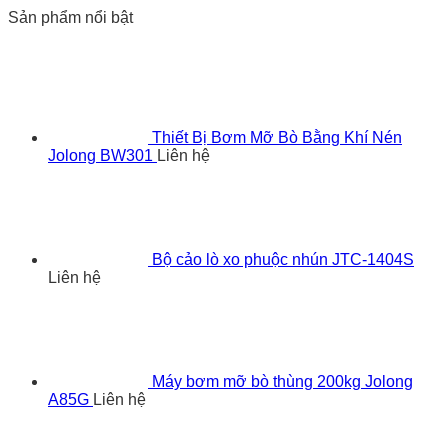
Sản phẩm nổi bật
Thiết Bị Bơm Mỡ Bò Bằng Khí Nén
Jolong BW301
Liên hệ
Bộ cảo lò xo phuộc nhún JTC-1404S
Liên hệ
Máy bơm mỡ bò thùng 200kg Jolong
A85G
Liên hệ