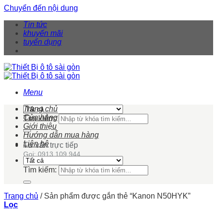
Chuyển đến nội dung
Tin tức
khuyến mãi
tuyển dụng
Menu
Trang chủ
Cửa hàng
Tìm kiếm:
Giới thiệu
Hướng dẫn mua hàng
Liên hệ
Tư vấn trực tiếp
Gọi: 0913 109 944
Tìm kiếm:
Trang chủ
/
Sản phẩm được gắn thẻ “Kanon N50HYK”
Lọc