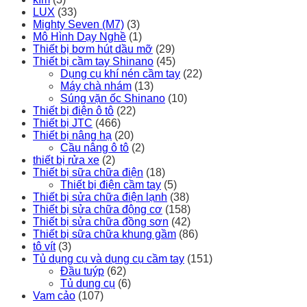
LUX
(33)
Mighty Seven (M7)
(3)
Mô Hình Dạy Nghề
(1)
Thiết bị bơm hút dầu mỡ
(29)
Thiết bị cầm tay Shinano
(45)
Dụng cụ khí nén cầm tay
(22)
Máy chà nhám
(13)
Súng vặn ốc Shinano
(10)
Thiết bị điện ô tô
(22)
Thiết bị JTC
(466)
Thiết bị nâng hạ
(20)
Cầu nâng ô tô
(2)
thiết bị rửa xe
(2)
Thiết bị sữa chữa điện
(18)
Thiết bị điện cầm tay
(5)
Thiết bị sửa chữa điện lạnh
(38)
Thiết bị sửa chữa động cơ
(158)
Thiết bị sửa chữa đồng sơn
(42)
Thiết bị sữa chữa khung gầm
(86)
tô vít
(3)
Tủ dụng cụ và dụng cụ cầm tay
(151)
Đầu tuýp
(62)
Tủ dụng cụ
(6)
Vam cảo
(107)