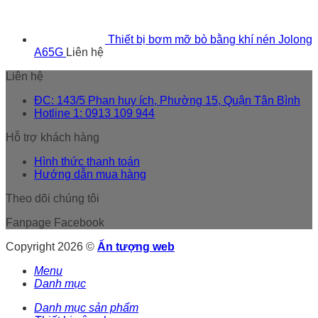
Thiết bị bơm mỡ bò bằng khí nén Jolong
A65G
Liên hệ
Liên hệ
ĐC: 143/5 Phan huy ích, Phường 15, Quận Tân Bình
Hotline 1: 0913 109 944
Hỗ trợ khách hàng
Hình thức thanh toán
Hướng dẫn mua hàng
Theo dõi chúng tôi
Fanpage Facebook
Copyright 2026 ©
Ấn tượng web
Menu
Danh mục
Danh mục sản phẩm