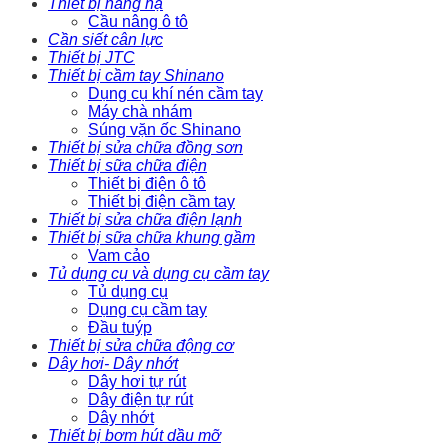
Thiết bị nâng hạ
Cầu nâng ô tô
Cần siết cân lực
Thiết bị JTC
Thiết bị cầm tay Shinano
Dụng cụ khí nén cầm tay
Máy chà nhám
Súng vặn ốc Shinano
Thiết bị sửa chữa đồng sơn
Thiết bị sữa chữa điện
Thiết bị điện ô tô
Thiết bị điện cầm tay
Thiết bị sửa chữa điện lạnh
Thiết bị sữa chữa khung gầm
Vam cảo
Tủ dụng cụ và dụng cụ cầm tay
Tủ dụng cụ
Dụng cụ cầm tay
Đầu tuýp
Thiết bị sửa chữa động cơ
Dây hơi- Dây nhớt
Dây hơi tự rút
Dây điện tự rút
Dây nhớt
Thiết bị bơm hút dầu mỡ