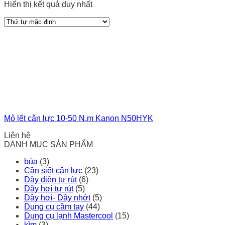
Hiển thị kết quả duy nhất
Mỏ lết cân lực 10-50 N.m Kanon N50HYK
Liên hệ
DANH MỤC SẢN PHẨM
búa
(3)
Cần siết cân lực
(23)
Dây điện tự rút
(6)
Dây hơi tự rút
(5)
Dây hơi- Dây nhớt
(5)
Dụng cụ cầm tay
(44)
Dụng cụ lạnh Mastercool
(15)
kìm
(3)