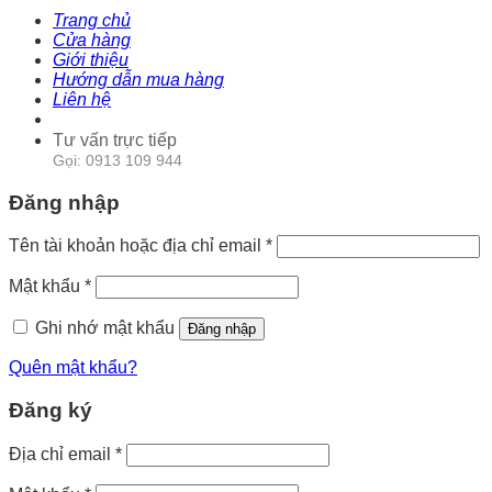
Trang chủ
Cửa hàng
Giới thiệu
Hướng dẫn mua hàng
Liên hệ
Tư vấn trực tiếp
Gọi: 0913 109 944
Đăng nhập
Tên tài khoản hoặc địa chỉ email
*
Mật khẩu
*
Ghi nhớ mật khẩu
Đăng nhập
Quên mật khẩu?
Đăng ký
Địa chỉ email
*