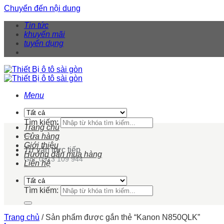
Chuyển đến nội dung
Tin tức
khuyến mãi
tuyển dụng
Menu
Tìm kiếm:
Trang chủ
Cửa hàng
Giới thiệu
Tư vấn trực tiếp
Hướng dẫn mua hàng
Gọi: 0913 109 944
Liên hệ
Tìm kiếm:
Trang chủ
/
Sản phẩm được gắn thẻ “Kanon N850QLK”