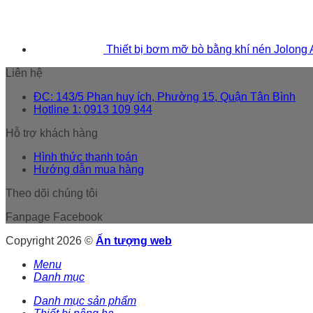
Thiết bị bơm mỡ bò bằng khí nén Jolong
Liên hệ
ĐC: 143/5 Phan huy ích, Phường 15, Quận Tân Bình
Hotline 1: 0913 109 944
Hỗ trợ khách hàng
Hình thức thanh toán
Hướng dẫn mua hàng
Theo dõi chúng tôi
Fanpage Facebook
Copyright 2026 ©
Ấn tượng web
Menu
Danh mục
Danh mục sản phẩm