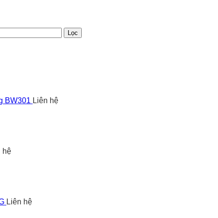
Lọc
ng BW301
Liên hệ
n hệ
5G
Liên hệ