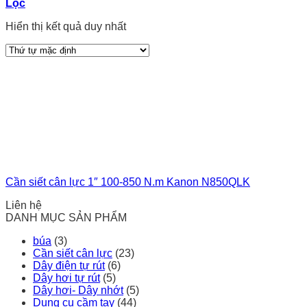
Lọc
Hiển thị kết quả duy nhất
Cần siết cân lực 1″ 100-850 N.m Kanon N850QLK
Liên hệ
DANH MỤC SẢN PHẨM
búa
(3)
Cần siết cân lực
(23)
Dây điện tự rút
(6)
Dây hơi tự rút
(5)
Dây hơi- Dây nhớt
(5)
Dụng cụ cầm tay
(44)