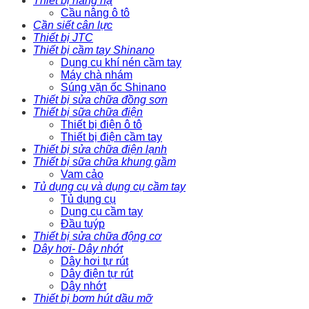
Thiết bị nâng hạ
Cầu nâng ô tô
Cần siết cân lực
Thiết bị JTC
Thiết bị cầm tay Shinano
Dụng cụ khí nén cầm tay
Máy chà nhám
Súng vặn ốc Shinano
Thiết bị sửa chữa đồng sơn
Thiết bị sữa chữa điện
Thiết bị điện ô tô
Thiết bị điện cầm tay
Thiết bị sửa chữa điện lạnh
Thiết bị sữa chữa khung gầm
Vam cảo
Tủ dụng cụ và dụng cụ cầm tay
Tủ dụng cụ
Dụng cụ cầm tay
Đầu tuýp
Thiết bị sửa chữa động cơ
Dây hơi- Dây nhớt
Dây hơi tự rút
Dây điện tự rút
Dây nhớt
Thiết bị bơm hút dầu mỡ