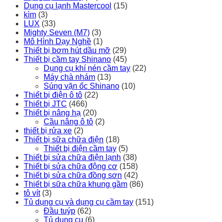
Dụng cụ lạnh Mastercool
(15)
kìm
(3)
LUX
(33)
Mighty Seven (M7)
(3)
Mô Hình Dạy Nghề
(1)
Thiết bị bơm hút dầu mỡ
(29)
Thiết bị cầm tay Shinano
(45)
Dụng cụ khí nén cầm tay
(22)
Máy chà nhám
(13)
Súng vặn ốc Shinano
(10)
Thiết bị điện ô tô
(22)
Thiết bị JTC
(466)
Thiết bị nâng hạ
(20)
Cầu nâng ô tô
(2)
thiết bị rửa xe
(2)
Thiết bị sữa chữa điện
(18)
Thiết bị điện cầm tay
(5)
Thiết bị sửa chữa điện lạnh
(38)
Thiết bị sửa chữa động cơ
(158)
Thiết bị sửa chữa đồng sơn
(42)
Thiết bị sữa chữa khung gầm
(86)
tô vít
(3)
Tủ dụng cụ và dụng cụ cầm tay
(151)
Đầu tuýp
(62)
Tủ dụng cụ
(6)