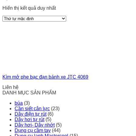
Hiển thị kết quả duy nhất
Kìm mở phe bạc đạn bánh xe JTC 4069
Liên hệ
DANH MỤC SẢN PHẨM
búa
(3)
Cần siết cân lực
(23)
Dây điện tự rút
(6)
Dây hơi tự rút
(5)
Dây hơi- Dây nhớt
(5)
Dụng cụ cầm tay
(44)
Dụng cụ lạnh Mastercool
(15)