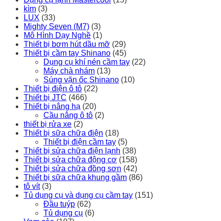
kìm
(3)
LUX
(33)
Mighty Seven (M7)
(3)
Mô Hình Dạy Nghề
(1)
Thiết bị bơm hút dầu mỡ
(29)
Thiết bị cầm tay Shinano
(45)
Dụng cụ khí nén cầm tay
(22)
Máy chà nhám
(13)
Súng vặn ốc Shinano
(10)
Thiết bị điện ô tô
(22)
Thiết bị JTC
(466)
Thiết bị nâng hạ
(20)
Cầu nâng ô tô
(2)
thiết bị rửa xe
(2)
Thiết bị sữa chữa điện
(18)
Thiết bị điện cầm tay
(5)
Thiết bị sửa chữa điện lạnh
(38)
Thiết bị sửa chữa động cơ
(158)
Thiết bị sửa chữa đồng sơn
(42)
Thiết bị sữa chữa khung gầm
(86)
tô vít
(3)
Tủ dụng cụ và dụng cụ cầm tay
(151)
Đầu tuýp
(62)
Tủ dụng cụ
(6)