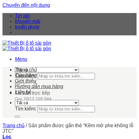
Chuyển đến nội dung
Tin tức
khuyến mãi
tuyển dụng
Menu
Trang chủ
Cửa hàng
Tìm kiếm:
Giới thiệu
Hướng dẫn mua hàng
Liên hệ
Tư vấn trực tiếp
Gọi: 0913 109 944
Tìm kiếm:
Trang chủ
/
Sản phẩm được gắn thẻ “Kềm mở phe không lỗ
JTC”
Lọc