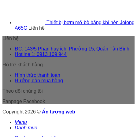
Thiết bị bơm mỡ bò bằng khí nén Jolong
A65G
Liên hệ
Liên hệ
ĐC: 143/5 Phan huy ích, Phường 15, Quận Tân Bình
Hotline 1: 0913 109 944
Hỗ trợ khách hàng
Hình thức thanh toán
Hướng dẫn mua hàng
Theo dõi chúng tôi
Fanpage Facebook
Copyright 2026 ©
Ấn tượng web
Menu
Danh mục