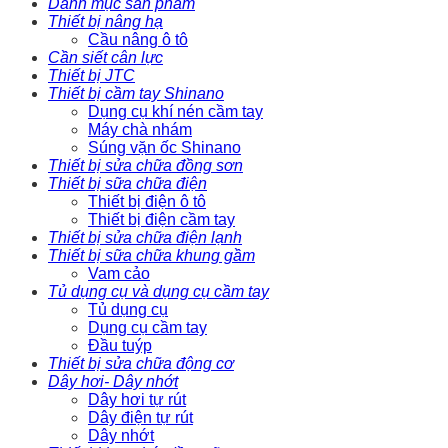
Danh mục sản phẩm
Thiết bị nâng hạ
Cầu nâng ô tô
Cần siết cân lực
Thiết bị JTC
Thiết bị cầm tay Shinano
Dụng cụ khí nén cầm tay
Máy chà nhám
Súng vặn ốc Shinano
Thiết bị sửa chữa đồng sơn
Thiết bị sữa chữa điện
Thiết bị điện ô tô
Thiết bị điện cầm tay
Thiết bị sửa chữa điện lạnh
Thiết bị sữa chữa khung gầm
Vam cảo
Tủ dụng cụ và dụng cụ cầm tay
Tủ dụng cụ
Dụng cụ cầm tay
Đầu tuýp
Thiết bị sửa chữa động cơ
Dây hơi- Dây nhớt
Dây hơi tự rút
Dây điện tự rút
Dây nhớt