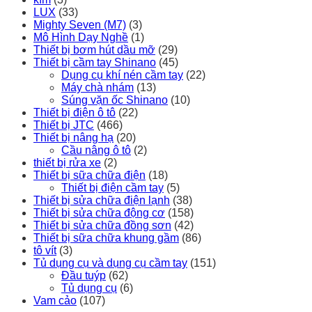
LUX
(33)
Mighty Seven (M7)
(3)
Mô Hình Dạy Nghề
(1)
Thiết bị bơm hút dầu mỡ
(29)
Thiết bị cầm tay Shinano
(45)
Dụng cụ khí nén cầm tay
(22)
Máy chà nhám
(13)
Súng vặn ốc Shinano
(10)
Thiết bị điện ô tô
(22)
Thiết bị JTC
(466)
Thiết bị nâng hạ
(20)
Cầu nâng ô tô
(2)
thiết bị rửa xe
(2)
Thiết bị sữa chữa điện
(18)
Thiết bị điện cầm tay
(5)
Thiết bị sửa chữa điện lạnh
(38)
Thiết bị sửa chữa động cơ
(158)
Thiết bị sửa chữa đồng sơn
(42)
Thiết bị sữa chữa khung gầm
(86)
tô vít
(3)
Tủ dụng cụ và dụng cụ cầm tay
(151)
Đầu tuýp
(62)
Tủ dụng cụ
(6)
Vam cảo
(107)