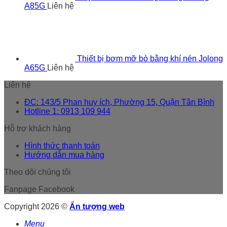
A85G
Liên hệ
Thiết bị bơm mỡ bò bằng khí nén Jolong
A65G
Liên hệ
Liên hệ
ĐC: 143/5 Phan huy ích, Phường 15, Quận Tân Bình
Hotline 1: 0913 109 944
Hỗ trợ khách hàng
Hình thức thanh toán
Hướng dẫn mua hàng
Theo dõi chúng tôi
Fanpage Facebook
Copyright 2026 ©
Ấn tượng web
Menu