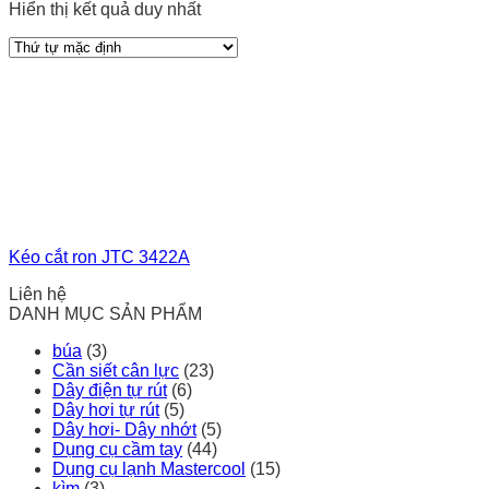
Hiển thị kết quả duy nhất
Kéo cắt ron JTC 3422A
Liên hệ
DANH MỤC SẢN PHẨM
búa
(3)
Cần siết cân lực
(23)
Dây điện tự rút
(6)
Dây hơi tự rút
(5)
Dây hơi- Dây nhớt
(5)
Dụng cụ cầm tay
(44)
Dụng cụ lạnh Mastercool
(15)
kìm
(3)