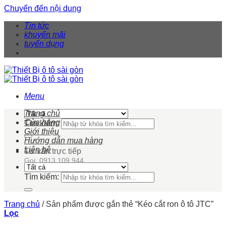
Chuyển đến nội dung
Tin tức
khuyến mãi
tuyển dụng
Menu
Trang chủ
Cửa hàng
Tìm kiếm:
Giới thiệu
Hướng dẫn mua hàng
Liên hệ
Tư vấn trực tiếp
Gọi: 0913 109 944
Tìm kiếm:
Trang chủ
/
Sản phẩm được gắn thẻ “Kéo cắt ron ô tô JTC”
Lọc