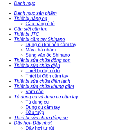
Danh mục
Danh mục sản phẩm
Thiết bị nâng hạ
Cầu nâng ô tô
Cần siết cân lực
Thiết bị JTC
Thiết bị cầm tay Shinano
Dụng cụ khí nén cầm tay
Máy chà nhám
Súng vặn ốc Shinano
Thiết bị sửa chữa đồng sơn
Thiết bị sữa chữa điện
Thiết bị điện ô tô
Thiết bị điện cầm tay
Thiết bị sửa chữa điện lạnh
Thiết bị sữa chữa khung gầm
Vam cảo
Tủ dụng cụ và dụng cụ cầm tay
Tủ dụng cụ
Dụng cụ cầm tay
Đầu tuýp
Thiết bị sửa chữa động cơ
Dây hơi- Dây nhớt
Dây hơi tự rút