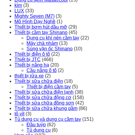
kìm
(3)
LUX
(33)
Mighty Seven (M7)
(3)
Mô Hình Dạy Nghề
(1)
Thiết bị bơm hút dầu mỡ
(29)
Thiết bị cầm tay Shinano
(45)
Dụng cụ khí nén cầm tay
(22)
Máy chà nhám
(13)
Súng vặn ốc Shinano
(10)
Thiết bị điện ô tô
(22)
Thiết bị JTC
(466)
Thiết bị nâng hạ
(20)
Cầu nâng ô tô
(2)
thiết bị rửa xe
(2)
Thiết bị sữa chữa điện
(18)
Thiết bị điện cầm tay
(5)
Thiết bị sửa chữa điện lạnh
(38)
Thiết bị sửa chữa động cơ
(158)
Thiết bị sửa chữa đồng sơn
(42)
Thiết bị sữa chữa khung gầm
(86)
tô vít
(3)
Tủ dụng cụ và dụng cụ cầm tay
(151)
Đầu tuýp
(62)
Tủ dụng cụ
(6)