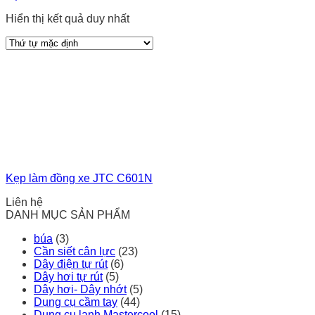
Hiển thị kết quả duy nhất
Kẹp làm đồng xe JTC C601N
Liên hệ
DANH MỤC SẢN PHẨM
búa
(3)
Cần siết cân lực
(23)
Dây điện tự rút
(6)
Dây hơi tự rút
(5)
Dây hơi- Dây nhớt
(5)
Dụng cụ cầm tay
(44)
Dụng cụ lạnh Mastercool
(15)