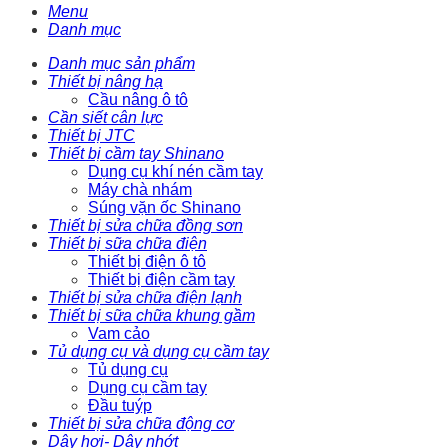
Menu
Danh mục
Danh mục sản phẩm
Thiết bị nâng hạ
Cầu nâng ô tô
Cần siết cân lực
Thiết bị JTC
Thiết bị cầm tay Shinano
Dụng cụ khí nén cầm tay
Máy chà nhám
Súng vặn ốc Shinano
Thiết bị sửa chữa đồng sơn
Thiết bị sữa chữa điện
Thiết bị điện ô tô
Thiết bị điện cầm tay
Thiết bị sửa chữa điện lạnh
Thiết bị sữa chữa khung gầm
Vam cảo
Tủ dụng cụ và dụng cụ cầm tay
Tủ dụng cụ
Dụng cụ cầm tay
Đầu tuýp
Thiết bị sửa chữa động cơ
Dây hơi- Dây nhớt