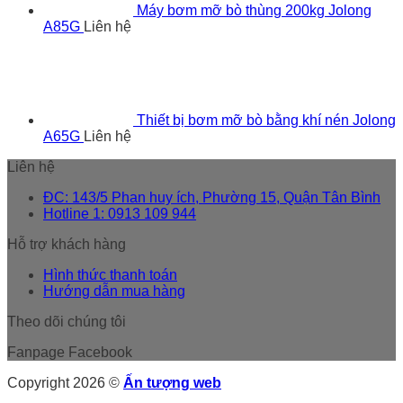
Máy bơm mỡ bò thùng 200kg Jolong
A85G
Liên hệ
Thiết bị bơm mỡ bò bằng khí nén Jolong
A65G
Liên hệ
Liên hệ
ĐC: 143/5 Phan huy ích, Phường 15, Quận Tân Bình
Hotline 1: 0913 109 944
Hỗ trợ khách hàng
Hình thức thanh toán
Hướng dẫn mua hàng
Theo dõi chúng tôi
Fanpage Facebook
Copyright 2026 ©
Ấn tượng web