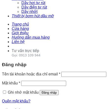
Dây hơi tự rút
Dây điện tự rút
Dây nhớt
Thiết bị bơm hút dầu mỡ
Trang chủ
Cửa hàng
Giới thiệu
Hướng dẫn mua hàng
Liên hệ
Tư vấn trực tiếp
Gọi: 0913 109 944
Đăng nhập
Tên tài khoản hoặc địa chỉ email
*
Mật khẩu
*
Ghi nhớ mật khẩu
Đăng nhập
Quên mật khẩu?