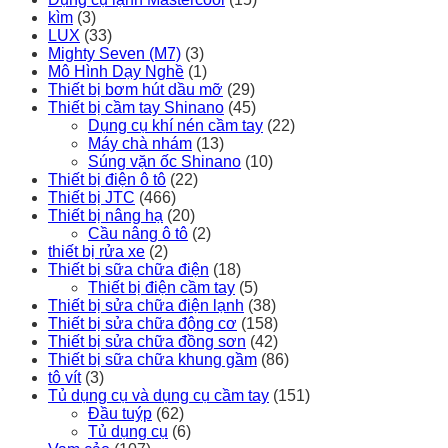
kìm
(3)
LUX
(33)
Mighty Seven (M7)
(3)
Mô Hình Dạy Nghề
(1)
Thiết bị bơm hút dầu mỡ
(29)
Thiết bị cầm tay Shinano
(45)
Dụng cụ khí nén cầm tay
(22)
Máy chà nhám
(13)
Súng vặn ốc Shinano
(10)
Thiết bị điện ô tô
(22)
Thiết bị JTC
(466)
Thiết bị nâng hạ
(20)
Cầu nâng ô tô
(2)
thiết bị rửa xe
(2)
Thiết bị sữa chữa điện
(18)
Thiết bị điện cầm tay
(5)
Thiết bị sửa chữa điện lạnh
(38)
Thiết bị sửa chữa động cơ
(158)
Thiết bị sửa chữa đồng sơn
(42)
Thiết bị sữa chữa khung gầm
(86)
tô vít
(3)
Tủ dụng cụ và dụng cụ cầm tay
(151)
Đầu tuýp
(62)
Tủ dụng cụ
(6)