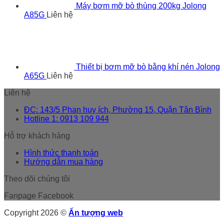
Máy bơm mỡ bò thùng 200kg Jolong
A85G
Liên hệ
Thiết bị bơm mỡ bò bằng khí nén Jolong
A65G
Liên hệ
Liên hệ
ĐC: 143/5 Phan huy ích, Phường 15, Quận Tân Bình
Hotline 1: 0913 109 944
Hỗ trợ khách hàng
Hình thức thanh toán
Hướng dẫn mua hàng
Theo dõi chúng tôi
Fanpage Facebook
Copyright 2026 ©
Ấn tượng web