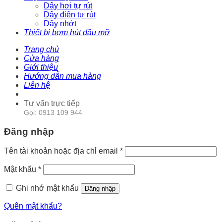
Dây hơi tự rút
Dây điện tự rút
Dây nhớt
Thiết bị bơm hút dầu mỡ
Trang chủ
Cửa hàng
Giới thiệu
Hướng dẫn mua hàng
Liên hệ
Tư vấn trực tiếp
Gọi: 0913 109 944
Đăng nhập
Tên tài khoản hoặc địa chỉ email
*
Mật khẩu
*
Ghi nhớ mật khẩu
Đăng nhập
Quên mật khẩu?