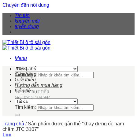
Chuyển đến nội dung
Tin tức
khuyến mãi
tuyển dụng
Menu
Trang chủ
Cửa hàng
Tìm kiếm:
Giới thiệu
Hướng dẫn mua hàng
Liên hệ
Tư vấn trực tiếp
Gọi: 0913 109 944
Tìm kiếm:
Trang chủ
/
Sản phẩm được gắn thẻ “khay đựng ốc nam
châm JTC 3107”
Lọc