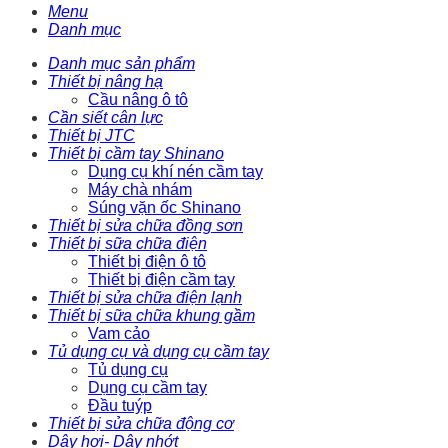
Menu
Danh mục
Danh mục sản phẩm
Thiết bị nâng hạ
Cầu nâng ô tô
Cần siết cân lực
Thiết bị JTC
Thiết bị cầm tay Shinano
Dụng cụ khí nén cầm tay
Máy chà nhám
Súng vặn ốc Shinano
Thiết bị sửa chữa đồng sơn
Thiết bị sữa chữa điện
Thiết bị điện ô tô
Thiết bị điện cầm tay
Thiết bị sửa chữa điện lạnh
Thiết bị sữa chữa khung gầm
Vam cảo
Tủ dụng cụ và dụng cụ cầm tay
Tủ dụng cụ
Dụng cụ cầm tay
Đầu tuýp
Thiết bị sửa chữa động cơ
Dây hơi- Dây nhớt