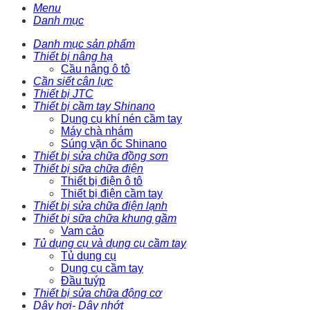
Menu
Danh mục
Danh mục sản phẩm
Thiết bị nâng hạ
Cầu nâng ô tô
Cần siết cân lực
Thiết bị JTC
Thiết bị cầm tay Shinano
Dụng cụ khí nén cầm tay
Máy chà nhám
Súng vặn ốc Shinano
Thiết bị sửa chữa đồng sơn
Thiết bị sữa chữa điện
Thiết bị điện ô tô
Thiết bị điện cầm tay
Thiết bị sửa chữa điện lạnh
Thiết bị sữa chữa khung gầm
Vam cảo
Tủ dụng cụ và dụng cụ cầm tay
Tủ dụng cụ
Dụng cụ cầm tay
Đầu tuýp
Thiết bị sửa chữa động cơ
Dây hơi- Dây nhớt