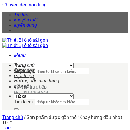
Chuyển đến nội dung
Tin tức
khuyến mãi
tuyển dụng
Menu
Trang chủ
Cửa hàng
Tìm kiếm:
Giới thiệu
Hướng dẫn mua hàng
Liên hệ
Tư vấn trực tiếp
Gọi: 0913 109 944
Tìm kiếm:
Trang chủ
/
Sản phẩm được gắn thẻ “Khay hứng dầu nhớt
10L”
Lọc