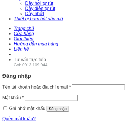
Dây hơi tự rút
Dây điện tự rút
Dây nhớt
Thiết bị bơm hút dầu mỡ
Trang chủ
Cửa hàng
Giới thiệu
Hướng dẫn mua hàng
Liên hệ
Tư vấn trực tiếp
Gọi: 0913 109 944
Đăng nhập
Tên tài khoản hoặc địa chỉ email
*
Mật khẩu
*
Ghi nhớ mật khẩu
Đăng nhập
Quên mật khẩu?