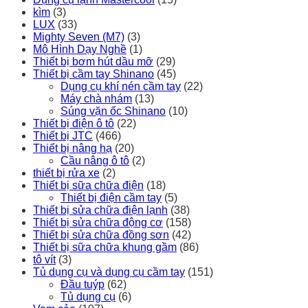
kìm
(3)
LUX
(33)
Mighty Seven (M7)
(3)
Mô Hình Dạy Nghề
(1)
Thiết bị bơm hút dầu mỡ
(29)
Thiết bị cầm tay Shinano
(45)
Dụng cụ khí nén cầm tay
(22)
Máy chà nhám
(13)
Súng vặn ốc Shinano
(10)
Thiết bị điện ô tô
(22)
Thiết bị JTC
(466)
Thiết bị nâng hạ
(20)
Cầu nâng ô tô
(2)
thiết bị rửa xe
(2)
Thiết bị sữa chữa điện
(18)
Thiết bị điện cầm tay
(5)
Thiết bị sửa chữa điện lạnh
(38)
Thiết bị sửa chữa động cơ
(158)
Thiết bị sửa chữa đồng sơn
(42)
Thiết bị sữa chữa khung gầm
(86)
tô vít
(3)
Tủ dụng cụ và dụng cụ cầm tay
(151)
Đầu tuýp
(62)
Tủ dụng cụ
(6)