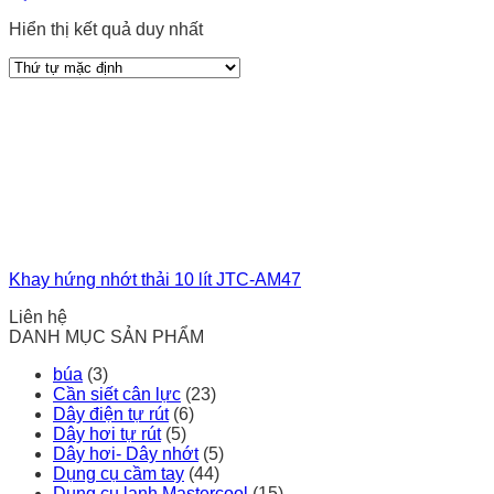
Hiển thị kết quả duy nhất
Khay hứng nhớt thải 10 lít JTC-AM47
Liên hệ
DANH MỤC SẢN PHẨM
búa
(3)
Cần siết cân lực
(23)
Dây điện tự rút
(6)
Dây hơi tự rút
(5)
Dây hơi- Dây nhớt
(5)
Dụng cụ cầm tay
(44)
Dụng cụ lạnh Mastercool
(15)