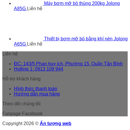
Máy bơm mỡ bò thùng 200kg Jolong
A85G
Liên hệ
Thiết bị bơm mỡ bò bằng khí nén Jolong
A65G
Liên hệ
Liên hệ
ĐC: 143/5 Phan huy ích, Phường 15, Quận Tân Bình
Hotline 1: 0913 109 944
Hỗ trợ khách hàng
Hình thức thanh toán
Hướng dẫn mua hàng
Theo dõi chúng tôi
Fanpage Facebook
Copyright 2026 ©
Ấn tượng web