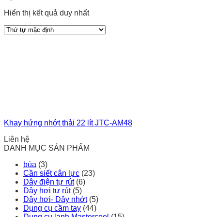
Hiển thị kết quả duy nhất
Khay hứng nhớt thải 22 lít JTC-AM48
Liên hệ
DANH MỤC SẢN PHẨM
búa
(3)
Cần siết cân lực
(23)
Dây điện tự rút
(6)
Dây hơi tự rút
(5)
Dây hơi- Dây nhớt
(5)
Dụng cụ cầm tay
(44)
Dụng cụ lạnh Mastercool
(15)