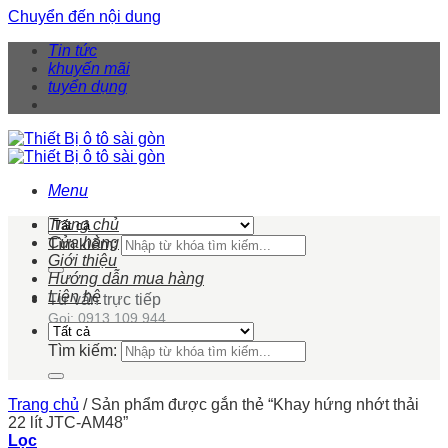
Chuyển đến nội dung
Tin tức
khuyến mãi
tuyển dụng
Menu
Trang chủ
Cửa hàng
Tìm kiếm:
Giới thiệu
Hướng dẫn mua hàng
Liên hệ
Tư vấn trực tiếp
Gọi: 0913 109 944
Tìm kiếm:
Trang chủ
/
Sản phẩm được gắn thẻ “Khay hứng nhớt thải
22 lít JTC-AM48”
Lọc