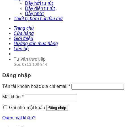
Dây hơi tự rút
Dây điện tự rút
Dây nhớt
Thiết bị bơm hút dầu mỡ
Trang chủ
Cửa hàng
Giới thiệu
Hướng dẫn mua hàng
Liên hệ
Tư vấn trực tiếp
Gọi: 0913 109 944
Đăng nhập
Tên tài khoản hoặc địa chỉ email
*
Mật khẩu
*
Ghi nhớ mật khẩu
Đăng nhập
Quên mật khẩu?