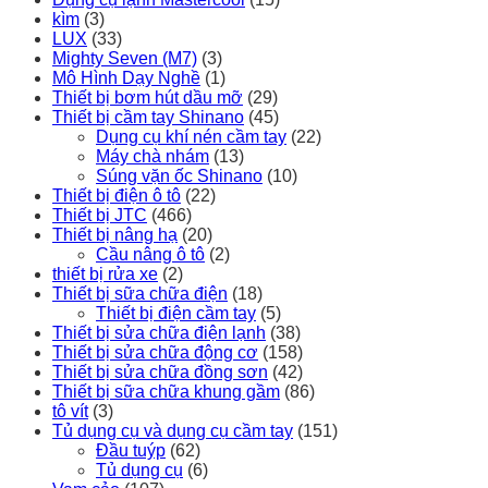
kìm
(3)
LUX
(33)
Mighty Seven (M7)
(3)
Mô Hình Dạy Nghề
(1)
Thiết bị bơm hút dầu mỡ
(29)
Thiết bị cầm tay Shinano
(45)
Dụng cụ khí nén cầm tay
(22)
Máy chà nhám
(13)
Súng vặn ốc Shinano
(10)
Thiết bị điện ô tô
(22)
Thiết bị JTC
(466)
Thiết bị nâng hạ
(20)
Cầu nâng ô tô
(2)
thiết bị rửa xe
(2)
Thiết bị sữa chữa điện
(18)
Thiết bị điện cầm tay
(5)
Thiết bị sửa chữa điện lạnh
(38)
Thiết bị sửa chữa động cơ
(158)
Thiết bị sửa chữa đồng sơn
(42)
Thiết bị sữa chữa khung gầm
(86)
tô vít
(3)
Tủ dụng cụ và dụng cụ cầm tay
(151)
Đầu tuýp
(62)
Tủ dụng cụ
(6)