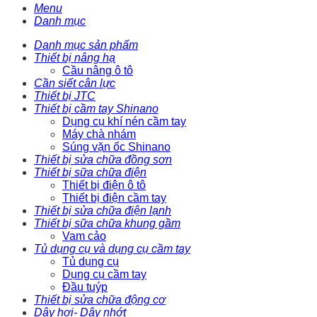
Menu
Danh mục
Danh mục sản phẩm
Thiết bị nâng hạ
Cầu nâng ô tô
Cần siết cân lực
Thiết bị JTC
Thiết bị cầm tay Shinano
Dụng cụ khí nén cầm tay
Máy chà nhám
Súng vặn ốc Shinano
Thiết bị sửa chữa đồng sơn
Thiết bị sữa chữa điện
Thiết bị điện ô tô
Thiết bị điện cầm tay
Thiết bị sửa chữa điện lạnh
Thiết bị sữa chữa khung gầm
Vam cảo
Tủ dụng cụ và dụng cụ cầm tay
Tủ dụng cụ
Dụng cụ cầm tay
Đầu tuýp
Thiết bị sửa chữa động cơ
Dây hơi- Dây nhớt