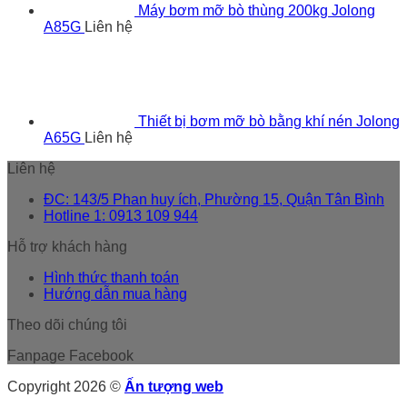
Máy bơm mỡ bò thùng 200kg Jolong
A85G
Liên hệ
Thiết bị bơm mỡ bò bằng khí nén Jolong
A65G
Liên hệ
Liên hệ
ĐC: 143/5 Phan huy ích, Phường 15, Quận Tân Bình
Hotline 1: 0913 109 944
Hỗ trợ khách hàng
Hình thức thanh toán
Hướng dẫn mua hàng
Theo dõi chúng tôi
Fanpage Facebook
Copyright 2026 ©
Ấn tượng web