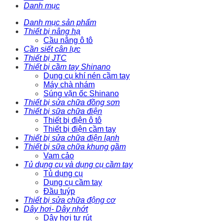
Danh mục
Danh mục sản phẩm
Thiết bị nâng hạ
Cầu nâng ô tô
Cần siết cân lực
Thiết bị JTC
Thiết bị cầm tay Shinano
Dụng cụ khí nén cầm tay
Máy chà nhám
Súng vặn ốc Shinano
Thiết bị sửa chữa đồng sơn
Thiết bị sữa chữa điện
Thiết bị điện ô tô
Thiết bị điện cầm tay
Thiết bị sửa chữa điện lạnh
Thiết bị sữa chữa khung gầm
Vam cảo
Tủ dụng cụ và dụng cụ cầm tay
Tủ dụng cụ
Dụng cụ cầm tay
Đầu tuýp
Thiết bị sửa chữa động cơ
Dây hơi- Dây nhớt
Dây hơi tự rút