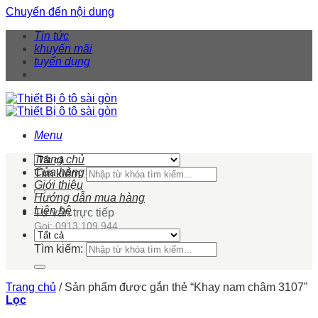
Chuyển đến nội dung
Tin tức
khuyến mãi
tuyển dụng
Menu
Trang chủ
Cửa hàng
Tìm kiếm:
Giới thiệu
Hướng dẫn mua hàng
Liên hệ
Tư vấn trực tiếp
Gọi: 0913 109 944
Tìm kiếm:
Trang chủ
/
Sản phẩm được gắn thẻ “Khay nam châm 3107”
Lọc