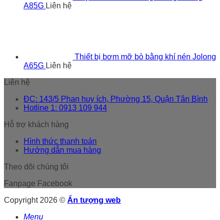
A85G
Liên hệ
Thiết bị bơm mỡ bò bằng khí nén Jolong
A65G
Liên hệ
Liên hệ
ĐC: 143/5 Phan huy ích, Phường 15, Quận Tân Bình
Hotline 1: 0913 109 944
Hỗ trợ khách hàng
Hình thức thanh toán
Hướng dẫn mua hàng
Theo dõi chúng tôi
Fanpage Facebook
Copyright 2026 ©
Ấn tượng web
Menu