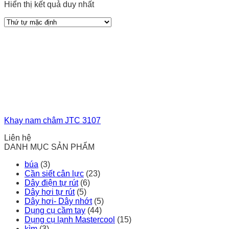
Hiển thị kết quả duy nhất
Khay nam châm JTC 3107
Liên hệ
DANH MỤC SẢN PHẨM
búa
(3)
Cần siết cân lực
(23)
Dây điện tự rút
(6)
Dây hơi tự rút
(5)
Dây hơi- Dây nhớt
(5)
Dụng cụ cầm tay
(44)
Dụng cụ lạnh Mastercool
(15)
kìm
(3)