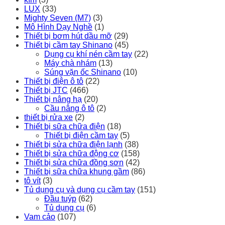
LUX
(33)
Mighty Seven (M7)
(3)
Mô Hình Dạy Nghề
(1)
Thiết bị bơm hút dầu mỡ
(29)
Thiết bị cầm tay Shinano
(45)
Dụng cụ khí nén cầm tay
(22)
Máy chà nhám
(13)
Súng vặn ốc Shinano
(10)
Thiết bị điện ô tô
(22)
Thiết bị JTC
(466)
Thiết bị nâng hạ
(20)
Cầu nâng ô tô
(2)
thiết bị rửa xe
(2)
Thiết bị sữa chữa điện
(18)
Thiết bị điện cầm tay
(5)
Thiết bị sửa chữa điện lạnh
(38)
Thiết bị sửa chữa động cơ
(158)
Thiết bị sửa chữa đồng sơn
(42)
Thiết bị sữa chữa khung gầm
(86)
tô vít
(3)
Tủ dụng cụ và dụng cụ cầm tay
(151)
Đầu tuýp
(62)
Tủ dụng cụ
(6)
Vam cảo
(107)