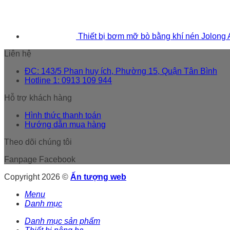
Thiết bị bơm mỡ bò bằng khí nén Jolong
Liên hệ
ĐC: 143/5 Phan huy ích, Phường 15, Quận Tân Bình
Hotline 1: 0913 109 944
Hỗ trợ khách hàng
Hình thức thanh toán
Hướng dẫn mua hàng
Theo dõi chúng tôi
Fanpage Facebook
Copyright 2026 ©
Ấn tượng web
Menu
Danh mục
Danh mục sản phẩm