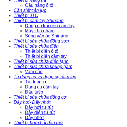
Thiết bị nâng hạ
Cầu nâng ô tô
Cần siết cân lực
Thiết bị JTC
Thiết bị cầm tay Shinano
Dụng cụ khí nén cầm tay
Máy chà nhám
Súng vặn ốc Shinano
Thiết bị sửa chữa đồng sơn
Thiết bị sữa chữa điện
Thiết bị điện ô tô
Thiết bị điện cầm tay
Thiết bị sửa chữa điện lạnh
Thiết bị sữa chữa khung gầm
Vam cảo
Tủ dụng cụ và dụng cụ cầm tay
Tủ dụng cụ
Dụng cụ cầm tay
Đầu tuýp
Thiết bị sửa chữa động cơ
Dây hơi- Dây nhớt
Dây hơi tự rút
Dây điện tự rút
Dây nhớt
Thiết bị bơm hút dầu mỡ