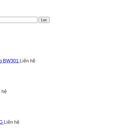
Lọc
ng BW301
Liên hệ
n hệ
5G
Liên hệ