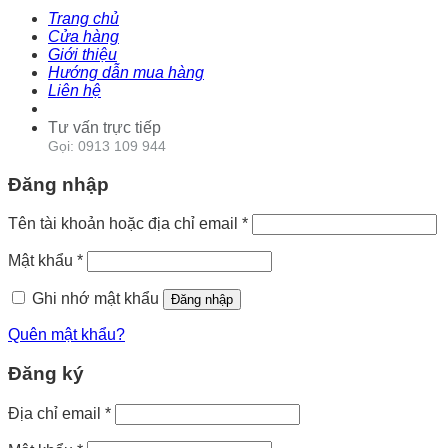
Trang chủ
Cửa hàng
Giới thiệu
Hướng dẫn mua hàng
Liên hệ
Tư vấn trực tiếp
Gọi: 0913 109 944
Đăng nhập
Tên tài khoản hoặc địa chỉ email
*
Mật khẩu
*
Ghi nhớ mật khẩu
Đăng nhập
Quên mật khẩu?
Đăng ký
Địa chỉ email
*