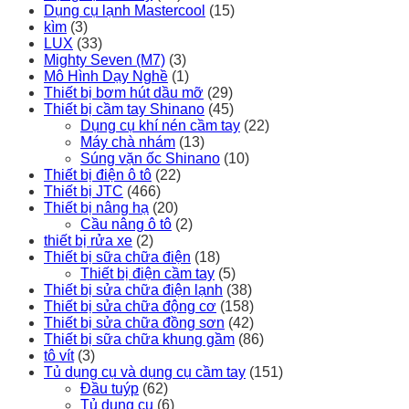
Dụng cụ lạnh Mastercool
(15)
kìm
(3)
LUX
(33)
Mighty Seven (M7)
(3)
Mô Hình Dạy Nghề
(1)
Thiết bị bơm hút dầu mỡ
(29)
Thiết bị cầm tay Shinano
(45)
Dụng cụ khí nén cầm tay
(22)
Máy chà nhám
(13)
Súng vặn ốc Shinano
(10)
Thiết bị điện ô tô
(22)
Thiết bị JTC
(466)
Thiết bị nâng hạ
(20)
Cầu nâng ô tô
(2)
thiết bị rửa xe
(2)
Thiết bị sữa chữa điện
(18)
Thiết bị điện cầm tay
(5)
Thiết bị sửa chữa điện lạnh
(38)
Thiết bị sửa chữa động cơ
(158)
Thiết bị sửa chữa đồng sơn
(42)
Thiết bị sữa chữa khung gầm
(86)
tô vít
(3)
Tủ dụng cụ và dụng cụ cầm tay
(151)
Đầu tuýp
(62)
Tủ dụng cụ
(6)