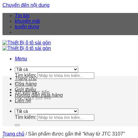
Chuyển đến nội dung
Tin tức
khuyến mãi
tuyển dụng
Menu
Tìm kiếm:
Trang chủ
Cửa hàng
Giới thiệu
Tư vấn trực tiếp
Hướng dẫn mua hàng
Gọi: 0913 109 944
Liên hệ
Tìm kiếm:
Trang chủ
/
Sản phẩm được gắn thẻ “khay từ JTC 3107”