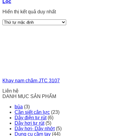
Lọc
Hiển thị kết quả duy nhất
Khay nam châm JTC 3107
Liên hệ
DANH MỤC SẢN PHẨM
búa
(3)
Cần siết cân lực
(23)
Dây điện tự rút
(6)
Dây hơi tự rút
(5)
Dây hơi- Dây nhớt
(5)
Dụng cụ cầm tay
(44)