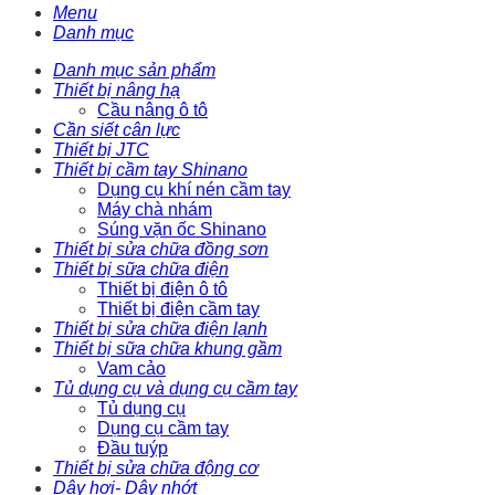
Menu
Danh mục
Danh mục sản phẩm
Thiết bị nâng hạ
Cầu nâng ô tô
Cần siết cân lực
Thiết bị JTC
Thiết bị cầm tay Shinano
Dụng cụ khí nén cầm tay
Máy chà nhám
Súng vặn ốc Shinano
Thiết bị sửa chữa đồng sơn
Thiết bị sữa chữa điện
Thiết bị điện ô tô
Thiết bị điện cầm tay
Thiết bị sửa chữa điện lạnh
Thiết bị sữa chữa khung gầm
Vam cảo
Tủ dụng cụ và dụng cụ cầm tay
Tủ dụng cụ
Dụng cụ cầm tay
Đầu tuýp
Thiết bị sửa chữa động cơ
Dây hơi- Dây nhớt