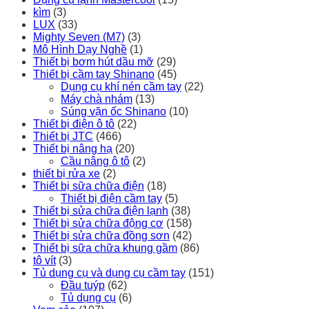
kìm
(3)
LUX
(33)
Mighty Seven (M7)
(3)
Mô Hình Dạy Nghề
(1)
Thiết bị bơm hút dầu mỡ
(29)
Thiết bị cầm tay Shinano
(45)
Dụng cụ khí nén cầm tay
(22)
Máy chà nhám
(13)
Súng vặn ốc Shinano
(10)
Thiết bị điện ô tô
(22)
Thiết bị JTC
(466)
Thiết bị nâng hạ
(20)
Cầu nâng ô tô
(2)
thiết bị rửa xe
(2)
Thiết bị sữa chữa điện
(18)
Thiết bị điện cầm tay
(5)
Thiết bị sửa chữa điện lạnh
(38)
Thiết bị sửa chữa động cơ
(158)
Thiết bị sửa chữa đồng sơn
(42)
Thiết bị sữa chữa khung gầm
(86)
tô vít
(3)
Tủ dụng cụ và dụng cụ cầm tay
(151)
Đầu tuýp
(62)
Tủ dụng cụ
(6)