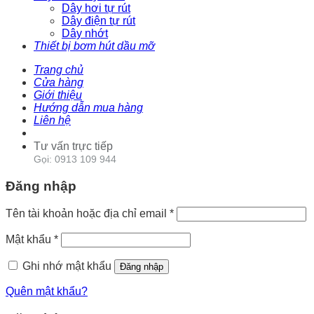
Dây hơi tự rút
Dây điện tự rút
Dây nhớt
Thiết bị bơm hút dầu mỡ
Trang chủ
Cửa hàng
Giới thiệu
Hướng dẫn mua hàng
Liên hệ
Tư vấn trực tiếp
Gọi: 0913 109 944
Đăng nhập
Tên tài khoản hoặc địa chỉ email
*
Mật khẩu
*
Ghi nhớ mật khẩu
Đăng nhập
Quên mật khẩu?