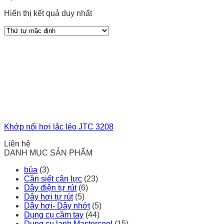
Hiển thị kết quả duy nhất
Khớp nối hơi lắc léo JTC 3208
Liên hệ
DANH MỤC SẢN PHẨM
búa
(3)
Cần siết cân lực
(23)
Dây điện tự rút
(6)
Dây hơi tự rút
(5)
Dây hơi- Dây nhớt
(5)
Dụng cụ cầm tay
(44)
Dụng cụ lạnh Mastercool
(15)