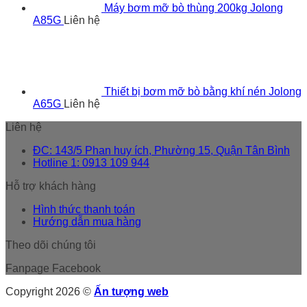
Máy bơm mỡ bò thùng 200kg Jolong
A85G
Liên hệ
Thiết bị bơm mỡ bò bằng khí nén Jolong
A65G
Liên hệ
Liên hệ
ĐC: 143/5 Phan huy ích, Phường 15, Quận Tân Bình
Hotline 1: 0913 109 944
Hỗ trợ khách hàng
Hình thức thanh toán
Hướng dẫn mua hàng
Theo dõi chúng tôi
Fanpage Facebook
Copyright 2026 ©
Ấn tượng web