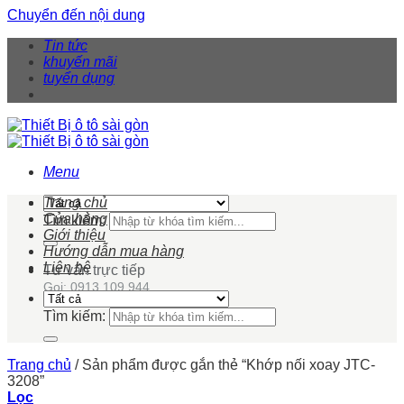
Chuyển đến nội dung
Tin tức
khuyến mãi
tuyển dụng
Menu
Trang chủ
Cửa hàng
Tìm kiếm:
Giới thiệu
Hướng dẫn mua hàng
Liên hệ
Tư vấn trực tiếp
Gọi: 0913 109 944
Tìm kiếm:
Trang chủ
/
Sản phẩm được gắn thẻ “Khớp nối xoay JTC-
3208”
Lọc