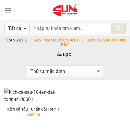
Chuyển
đến
nội
dung
Tìm
kiếm:
TRANG CHỦ
/
SẢN PHẨM ĐƯỢC GẮN THẺ “KÍCH CÁ SẤU 10 TẤN
DÀI”
LỌC
Kích cá sấu 10 tấn dài Torin TR100001
Liên hệ