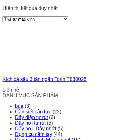
Hiển thị kết quả duy nhất
Kích cá sấu 3 tấn ngắn Torin T830025
Liên hệ
DANH MỤC SẢN PHẨM
búa
(3)
Cần siết cân lực
(23)
Dây điện tự rút
(6)
Dây hơi tự rút
(5)
Dây hơi- Dây nhớt
(5)
Dụng cụ cầm tay
(44)
Dụng cụ lạnh Mastercool
(15)