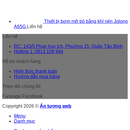
Thiết bị bơm mỡ bò bằng khí nén Jolong
A65G
Liên hệ
Liên hệ
ĐC: 143/5 Phan huy ích, Phường 15, Quận Tân Bình
Hotline 1: 0913 109 944
Hỗ trợ khách hàng
Hình thức thanh toán
Hướng dẫn mua hàng
Theo dõi chúng tôi
Fanpage Facebook
Copyright 2026 ©
Ấn tượng web
Menu
Danh mục