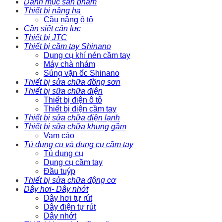
Danh mục sản phẩm
Thiết bị nâng hạ
Cầu nâng ô tô
Cần siết cân lực
Thiết bị JTC
Thiết bị cầm tay Shinano
Dụng cụ khí nén cầm tay
Máy chà nhám
Súng vặn ốc Shinano
Thiết bị sửa chữa đồng sơn
Thiết bị sữa chữa điện
Thiết bị điện ô tô
Thiết bị điện cầm tay
Thiết bị sửa chữa điện lạnh
Thiết bị sữa chữa khung gầm
Vam cảo
Tủ dụng cụ và dụng cụ cầm tay
Tủ dụng cụ
Dụng cụ cầm tay
Đầu tuýp
Thiết bị sửa chữa động cơ
Dây hơi- Dây nhớt
Dây hơi tự rút
Dây điện tự rút
Dây nhớt