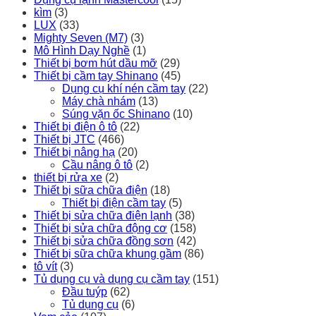
kìm
(3)
LUX
(33)
Mighty Seven (M7)
(3)
Mô Hình Dạy Nghề
(1)
Thiết bị bơm hút dầu mỡ
(29)
Thiết bị cầm tay Shinano
(45)
Dụng cụ khí nén cầm tay
(22)
Máy chà nhám
(13)
Súng vặn ốc Shinano
(10)
Thiết bị điện ô tô
(22)
Thiết bị JTC
(466)
Thiết bị nâng hạ
(20)
Cầu nâng ô tô
(2)
thiết bị rửa xe
(2)
Thiết bị sữa chữa điện
(18)
Thiết bị điện cầm tay
(5)
Thiết bị sửa chữa điện lạnh
(38)
Thiết bị sửa chữa động cơ
(158)
Thiết bị sửa chữa đồng sơn
(42)
Thiết bị sữa chữa khung gầm
(86)
tô vít
(3)
Tủ dụng cụ và dụng cụ cầm tay
(151)
Đầu tuýp
(62)
Tủ dụng cụ
(6)