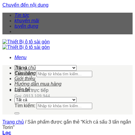
Chuyển đến nội dung
Tin tức
khuyến mãi
tuyển dụng
Menu
Trang chủ
Cửa hàng
Tìm kiếm:
Giới thiệu
Hướng dẫn mua hàng
Liên hệ
Tư vấn trực tiếp
Gọi: 0913 109 944
Tìm kiếm:
Trang chủ
/
Sản phẩm được gắn thẻ “Kích cá sấu 3 tấn ngắn
Torin”
Lọc