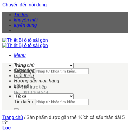
Chuyển đến nội dung
Tin tức
khuyến mãi
tuyển dụng
Menu
Trang chủ
Cửa hàng
Tìm kiếm:
Giới thiệu
Hướng dẫn mua hàng
Liên hệ
Tư vấn trực tiếp
Gọi: 0913 109 944
Tìm kiếm:
Trang chủ
/
Sản phẩm được gắn thẻ “Kích cá sấu thân dài 5
tấ”
Lọc