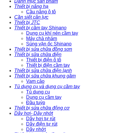
Danh mục sản phẩm
Thiết bị nâng hạ
Cầu nâng ô tô
Cần siết cân lực
Thiết bị JTC
Thiết bị cầm tay Shinano
Dụng cụ khí nén cầm tay
Máy chà nhám
Súng vặn ốc Shinano
Thiết bị sửa chữa đồng sơn
Thiết bị sữa chữa điện
Thiết bị điện ô tô
Thiết bị điện cầm tay
Thiết bị sửa chữa điện lạnh
Thiết bị sữa chữa khung gầm
Vam cảo
Tủ dụng cụ và dụng cụ cầm tay
Tủ dụng cụ
Dụng cụ cầm tay
Đầu tuýp
Thiết bị sửa chữa động cơ
Dây hơi- Dây nhớt
Dây hơi tự rút
Dây điện tự rút
Dây nhớt