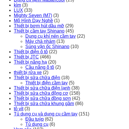
kìm
(3)
LUX
(33)
Mighty Seven (M7)
(3)
Mô Hình Dạy Nghề
(1)
Thiết bị bơm hút dầu mỡ
(29)
Thiết bị cầm tay Shinano
(45)
Dụng cụ khí nén cầm tay
(22)
Máy chà nhám
(13)
Súng vặn ốc Shinano
(10)
Thiết bị điện ô tô
(22)
Thiết bị JTC
(466)
Thiết bị nâng hạ
(20)
Cầu nâng ô tô
(2)
thiết bị rửa xe
(2)
Thiết bị sữa chữa điện
(18)
Thiết bị điện cầm tay
(5)
Thiết bị sửa chữa điện lạnh
(38)
Thiết bị sửa chữa động cơ
(158)
Thiết bị sửa chữa đồng sơn
(42)
Thiết bị sữa chữa khung gầm
(86)
tô vít
(3)
Tủ dụng cụ và dụng cụ cầm tay
(151)
Đầu tuýp
(62)
Tủ dụng cụ
(6)