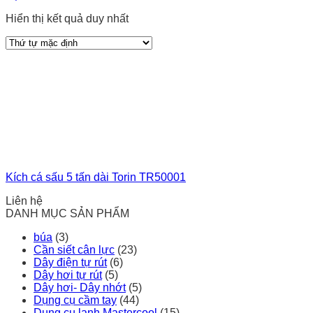
Hiển thị kết quả duy nhất
Kích cá sấu 5 tấn dài Torin TR50001
Liên hệ
DANH MỤC SẢN PHẨM
búa
(3)
Cần siết cân lực
(23)
Dây điện tự rút
(6)
Dây hơi tự rút
(5)
Dây hơi- Dây nhớt
(5)
Dụng cụ cầm tay
(44)
Dụng cụ lạnh Mastercool
(15)