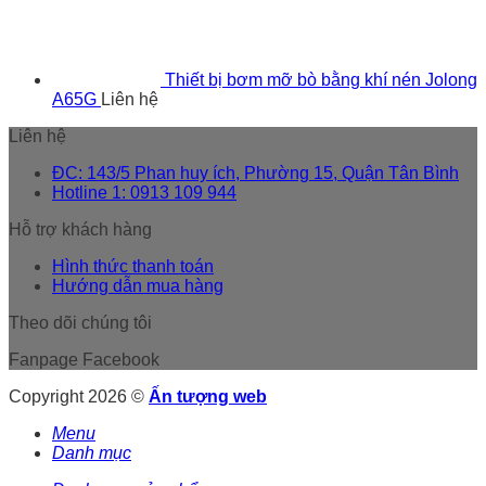
Thiết bị bơm mỡ bò bằng khí nén Jolong
A65G
Liên hệ
Liên hệ
ĐC: 143/5 Phan huy ích, Phường 15, Quận Tân Bình
Hotline 1: 0913 109 944
Hỗ trợ khách hàng
Hình thức thanh toán
Hướng dẫn mua hàng
Theo dõi chúng tôi
Fanpage Facebook
Copyright 2026 ©
Ấn tượng web
Menu
Danh mục