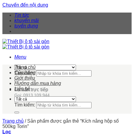
Chuyển đến nội dung
Tin tức
khuyến mãi
tuyển dụng
Menu
Trang chủ
Cửa hàng
Tìm kiếm:
Giới thiệu
Hướng dẫn mua hàng
Liên hệ
Tư vấn trực tiếp
Gọi: 0913 109 944
Tìm kiếm:
Trang chủ
/
Sản phẩm được gắn thẻ “Kích nâng hộp số
500kg Torin”
Lọc