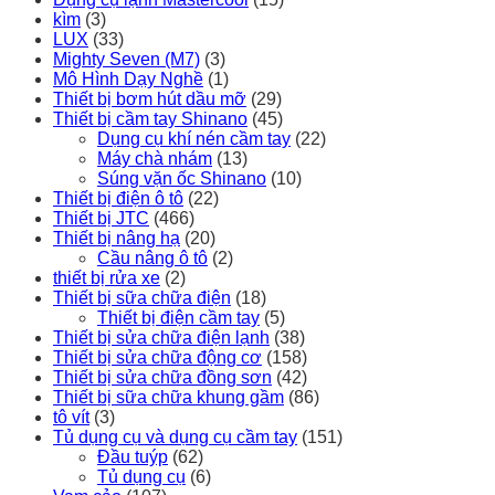
kìm
(3)
LUX
(33)
Mighty Seven (M7)
(3)
Mô Hình Dạy Nghề
(1)
Thiết bị bơm hút dầu mỡ
(29)
Thiết bị cầm tay Shinano
(45)
Dụng cụ khí nén cầm tay
(22)
Máy chà nhám
(13)
Súng vặn ốc Shinano
(10)
Thiết bị điện ô tô
(22)
Thiết bị JTC
(466)
Thiết bị nâng hạ
(20)
Cầu nâng ô tô
(2)
thiết bị rửa xe
(2)
Thiết bị sữa chữa điện
(18)
Thiết bị điện cầm tay
(5)
Thiết bị sửa chữa điện lạnh
(38)
Thiết bị sửa chữa động cơ
(158)
Thiết bị sửa chữa đồng sơn
(42)
Thiết bị sữa chữa khung gầm
(86)
tô vít
(3)
Tủ dụng cụ và dụng cụ cầm tay
(151)
Đầu tuýp
(62)
Tủ dụng cụ
(6)