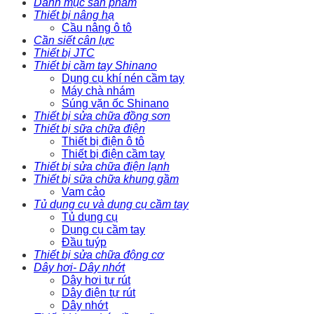
Danh mục sản phẩm
Thiết bị nâng hạ
Cầu nâng ô tô
Cần siết cân lực
Thiết bị JTC
Thiết bị cầm tay Shinano
Dụng cụ khí nén cầm tay
Máy chà nhám
Súng vặn ốc Shinano
Thiết bị sửa chữa đồng sơn
Thiết bị sữa chữa điện
Thiết bị điện ô tô
Thiết bị điện cầm tay
Thiết bị sửa chữa điện lạnh
Thiết bị sữa chữa khung gầm
Vam cảo
Tủ dụng cụ và dụng cụ cầm tay
Tủ dụng cụ
Dụng cụ cầm tay
Đầu tuýp
Thiết bị sửa chữa động cơ
Dây hơi- Dây nhớt
Dây hơi tự rút
Dây điện tự rút
Dây nhớt