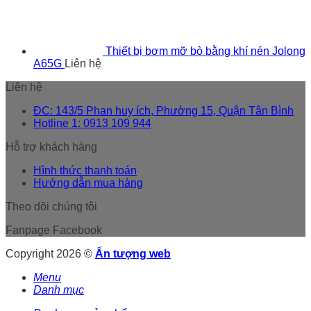
Thiết bị bơm mỡ bò bằng khí nén Jolong
A65G
Liên hệ
Liên hệ
ĐC: 143/5 Phan huy ích, Phường 15, Quận Tân Bình
Hotline 1: 0913 109 944
Hỗ trợ khách hàng
Hình thức thanh toán
Hướng dẫn mua hàng
Theo dõi chúng tôi
Fanpage Facebook
Copyright 2026 ©
Ấn tượng web
Menu
Danh mục