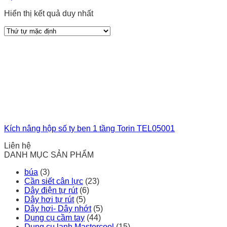
Hiển thị kết quả duy nhất
Kích nâng hộp số ty ben 1 tầng Torin TEL05001
Liên hệ
DANH MỤC SẢN PHẨM
búa
(3)
Cần siết cân lực
(23)
Dây điện tự rút
(6)
Dây hơi tự rút
(5)
Dây hơi- Dây nhớt
(5)
Dụng cụ cầm tay
(44)
Dụng cụ lạnh Mastercool
(15)