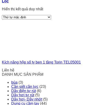
Lọc
Hiển thị kết quả duy nhất
Kích nâng hộp số ty ben 1 tầng Torin TEL05001
Liên hệ
DANH MỤC SẢN PHẨM
búa
(3)
Cần siết cân lực
(23)
Dây điện tự rút
(6)
Dây hơi tự rút
(5)
Dây hơi- Dây nhớt
(5)
Dụng cụ cầm tay
(44)