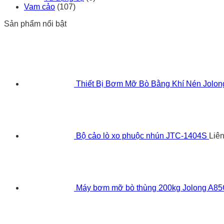
Vam cảo
(107)
Sản phẩm nổi bật
Thiết Bị Bơm Mỡ Bò Bằng Khí Nén Jolo
Bộ cảo lò xo phuộc nhún JTC-1404S
Liê
Máy bơm mỡ bò thùng 200kg Jolong A8