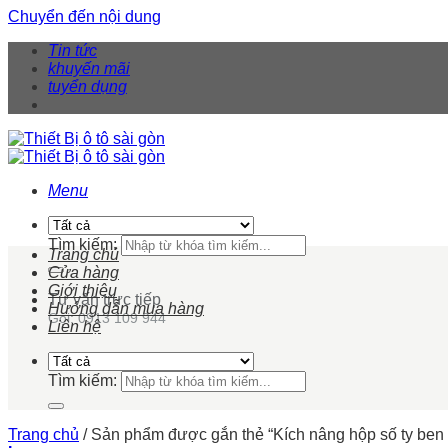
Chuyển đến nội dung
Tin tức
khuyến mãi
tuyển dụng
Menu
Tìm kiếm:
Trang chủ
Cửa hàng
Giới thiệu
Tư vấn trực tiếp
Hướng dẫn mua hàng
Gọi: 0913 109 944
Liên hệ
Tìm kiếm:
Trang chủ
/
Sản phẩm được gắn thẻ “Kích nâng hộp số ty ben 