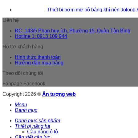
Thiết bị bơm mỡ bò bằng khí nén Jolong
Liên hệ
ĐC: 143/5 Phan huy ích, Phường 15, Quận Tân Bình
Hotline 1: 0913 109 944
Hỗ trợ khách hàng
Hình thức thanh toán
Hướng dẫn mua hàng
Theo dõi chúng tôi
Fanpage Facebook
Copyright 2026 ©
Ấn tượng web
Menu
Danh mục
Danh mục sản phẩm
Thiết bị nâng hạ
Cầu nâng ô tô
Cần siết cân lực