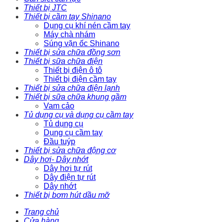
Thiết bị JTC
Thiết bị cầm tay Shinano
Dụng cụ khí nén cầm tay
Máy chà nhám
Súng vặn ốc Shinano
Thiết bị sửa chữa đồng sơn
Thiết bị sữa chữa điện
Thiết bị điện ô tô
Thiết bị điện cầm tay
Thiết bị sửa chữa điện lạnh
Thiết bị sữa chữa khung gầm
Vam cảo
Tủ dụng cụ và dụng cụ cầm tay
Tủ dụng cụ
Dụng cụ cầm tay
Đầu tuýp
Thiết bị sửa chữa động cơ
Dây hơi- Dây nhớt
Dây hơi tự rút
Dây điện tự rút
Dây nhớt
Thiết bị bơm hút dầu mỡ
Trang chủ
Cửa hàng