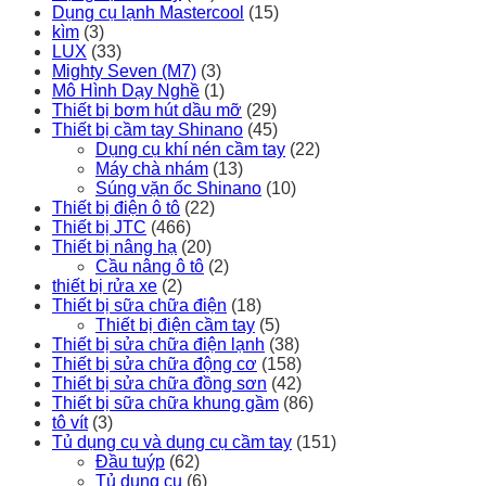
Dụng cụ lạnh Mastercool
(15)
kìm
(3)
LUX
(33)
Mighty Seven (M7)
(3)
Mô Hình Dạy Nghề
(1)
Thiết bị bơm hút dầu mỡ
(29)
Thiết bị cầm tay Shinano
(45)
Dụng cụ khí nén cầm tay
(22)
Máy chà nhám
(13)
Súng vặn ốc Shinano
(10)
Thiết bị điện ô tô
(22)
Thiết bị JTC
(466)
Thiết bị nâng hạ
(20)
Cầu nâng ô tô
(2)
thiết bị rửa xe
(2)
Thiết bị sữa chữa điện
(18)
Thiết bị điện cầm tay
(5)
Thiết bị sửa chữa điện lạnh
(38)
Thiết bị sửa chữa động cơ
(158)
Thiết bị sửa chữa đồng sơn
(42)
Thiết bị sữa chữa khung gầm
(86)
tô vít
(3)
Tủ dụng cụ và dụng cụ cầm tay
(151)
Đầu tuýp
(62)
Tủ dụng cụ
(6)