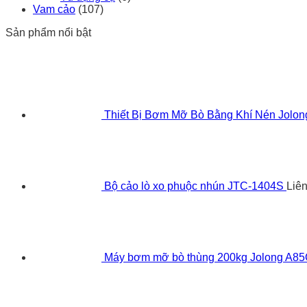
Vam cảo
(107)
Sản phẩm nổi bật
Thiết Bị Bơm Mỡ Bò Bằng Khí Nén Jolo
Bộ cảo lò xo phuộc nhún JTC-1404S
Liê
Máy bơm mỡ bò thùng 200kg Jolong A8