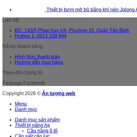
Thiết bị bơm mỡ bò bằng khí nén Jolong
Liên hệ
ĐC: 143/5 Phan huy ích, Phường 15, Quận Tân Bình
Hotline 1: 0913 109 944
Hỗ trợ khách hàng
Hình thức thanh toán
Hướng dẫn mua hàng
Theo dõi chúng tôi
Fanpage Facebook
Copyright 2026 ©
Ấn tượng web
Menu
Danh mục
Danh mục sản phẩm
Thiết bị nâng hạ
Cầu nâng ô tô
Cần siết cân lực