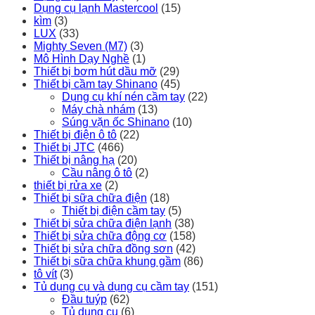
Dụng cụ lạnh Mastercool
(15)
kìm
(3)
LUX
(33)
Mighty Seven (M7)
(3)
Mô Hình Dạy Nghề
(1)
Thiết bị bơm hút dầu mỡ
(29)
Thiết bị cầm tay Shinano
(45)
Dụng cụ khí nén cầm tay
(22)
Máy chà nhám
(13)
Súng vặn ốc Shinano
(10)
Thiết bị điện ô tô
(22)
Thiết bị JTC
(466)
Thiết bị nâng hạ
(20)
Cầu nâng ô tô
(2)
thiết bị rửa xe
(2)
Thiết bị sữa chữa điện
(18)
Thiết bị điện cầm tay
(5)
Thiết bị sửa chữa điện lạnh
(38)
Thiết bị sửa chữa động cơ
(158)
Thiết bị sửa chữa đồng sơn
(42)
Thiết bị sữa chữa khung gầm
(86)
tô vít
(3)
Tủ dụng cụ và dụng cụ cầm tay
(151)
Đầu tuýp
(62)
Tủ dụng cụ
(6)