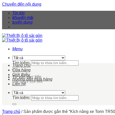
Chuyển đến nội dung
Tin tức
khuyến mãi
tuyển dụng
Menu
Tìm kiếm:
Trang chủ
Cửa hàng
Giới thiệu
Tư vấn trực tiếp
Hướng dẫn mua hàng
Gọi: 0913 109 944
Liên hệ
Tìm kiếm:
Trang chủ
/
Sản phẩm được gắn thẻ “Kích nâng xe Torin TR5