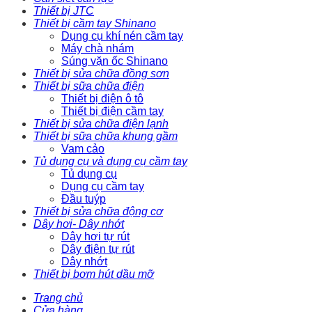
Thiết bị JTC
Thiết bị cầm tay Shinano
Dụng cụ khí nén cầm tay
Máy chà nhám
Súng vặn ốc Shinano
Thiết bị sửa chữa đồng sơn
Thiết bị sữa chữa điện
Thiết bị điện ô tô
Thiết bị điện cầm tay
Thiết bị sửa chữa điện lạnh
Thiết bị sữa chữa khung gầm
Vam cảo
Tủ dụng cụ và dụng cụ cầm tay
Tủ dụng cụ
Dụng cụ cầm tay
Đầu tuýp
Thiết bị sửa chữa động cơ
Dây hơi- Dây nhớt
Dây hơi tự rút
Dây điện tự rút
Dây nhớt
Thiết bị bơm hút dầu mỡ
Trang chủ
Cửa hàng