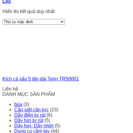
Lọc
Hiển thị kết quả duy nhất
Kích cá sấu 5 tấn dài Torin TR50001
Liên hệ
DANH MỤC SẢN PHẨM
búa
(3)
Cần siết cân lực
(23)
Dây điện tự rút
(6)
Dây hơi tự rút
(5)
Dây hơi- Dây nhớt
(5)
Dụng cụ cầm tay
(44)