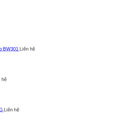
ng BW301
Liên hệ
n hệ
5G
Liên hệ