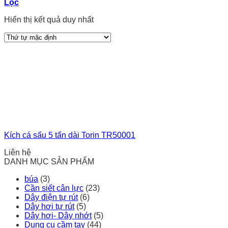
Lọc
Hiển thị kết quả duy nhất
Kích cá sấu 5 tấn dài Torin TR50001
Liên hệ
DANH MỤC SẢN PHẨM
búa
(3)
Cần siết cân lực
(23)
Dây điện tự rút
(6)
Dây hơi tự rút
(5)
Dây hơi- Dây nhớt
(5)
Dụng cụ cầm tay
(44)