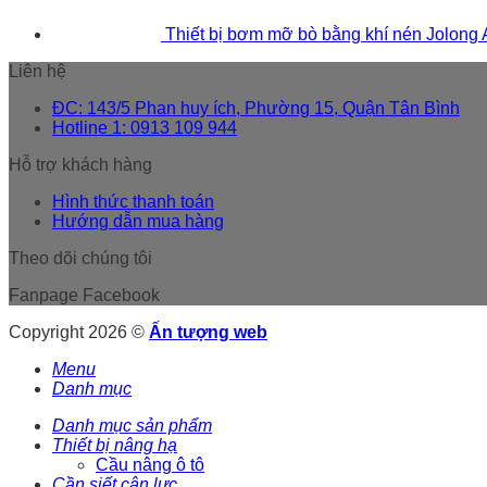
Thiết bị bơm mỡ bò bằng khí nén Jolong
Liên hệ
ĐC: 143/5 Phan huy ích, Phường 15, Quận Tân Bình
Hotline 1: 0913 109 944
Hỗ trợ khách hàng
Hình thức thanh toán
Hướng dẫn mua hàng
Theo dõi chúng tôi
Fanpage Facebook
Copyright 2026 ©
Ấn tượng web
Menu
Danh mục
Danh mục sản phẩm
Thiết bị nâng hạ
Cầu nâng ô tô
Cần siết cân lực