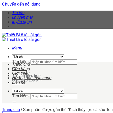
Chuyển đến nội dung
Tin tức
khuyến mãi
tuyển dụng
Menu
Tìm kiếm:
Trang chủ
Cửa hàng
Giới thiệu
Tư vấn trực tiếp
Hướng dẫn mua hàng
Gọi: 0913 109 944
Liên hệ
Tìm kiếm:
Trang chủ
/
Sản phẩm được gắn thẻ “Kích thủy lực cá sấu Tor