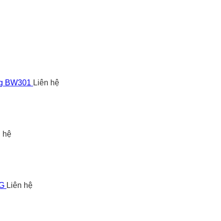
ng BW301
Liên hệ
n hệ
5G
Liên hệ