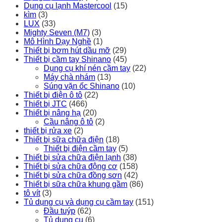
Dụng cụ lạnh Mastercool
(15)
kìm
(3)
LUX
(33)
Mighty Seven (M7)
(3)
Mô Hình Dạy Nghề
(1)
Thiết bị bơm hút dầu mỡ
(29)
Thiết bị cầm tay Shinano
(45)
Dụng cụ khí nén cầm tay
(22)
Máy chà nhám
(13)
Súng vặn ốc Shinano
(10)
Thiết bị điện ô tô
(22)
Thiết bị JTC
(466)
Thiết bị nâng hạ
(20)
Cầu nâng ô tô
(2)
thiết bị rửa xe
(2)
Thiết bị sữa chữa điện
(18)
Thiết bị điện cầm tay
(5)
Thiết bị sửa chữa điện lạnh
(38)
Thiết bị sửa chữa động cơ
(158)
Thiết bị sửa chữa đồng sơn
(42)
Thiết bị sữa chữa khung gầm
(86)
tô vít
(3)
Tủ dụng cụ và dụng cụ cầm tay
(151)
Đầu tuýp
(62)
Tủ dụng cụ
(6)