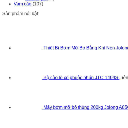
Vam cảo
(107)
Sản phẩm nổi bật
Thiết Bị Bơm Mỡ Bò Bằng Khí Nén Jolo
Bộ cảo lò xo phuộc nhún JTC-1404S
Liê
Máy bơm mỡ bò thùng 200kg Jolong A8