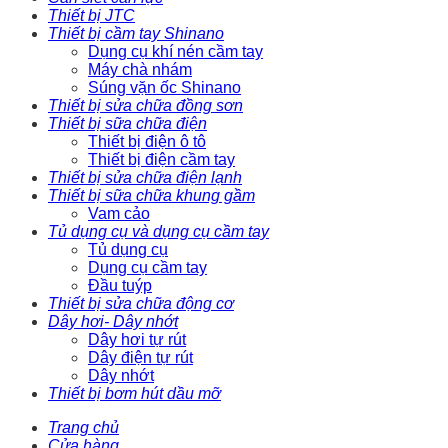
Thiết bị JTC
Thiết bị cầm tay Shinano
Dụng cụ khí nén cầm tay
Máy chà nhám
Súng vặn ốc Shinano
Thiết bị sửa chữa đồng sơn
Thiết bị sữa chữa điện
Thiết bị điện ô tô
Thiết bị điện cầm tay
Thiết bị sửa chữa điện lạnh
Thiết bị sữa chữa khung gầm
Vam cảo
Tủ dụng cụ và dụng cụ cầm tay
Tủ dụng cụ
Dụng cụ cầm tay
Đầu tuýp
Thiết bị sửa chữa động cơ
Dây hơi- Dây nhớt
Dây hơi tự rút
Dây điện tự rút
Dây nhớt
Thiết bị bơm hút dầu mỡ
Trang chủ
Cửa hàng