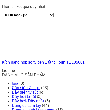
Hiển thị kết quả duy nhất
Kích nâng hộp số ty ben 1 tầng Torin TEL05001
Liên hệ
DANH MỤC SẢN PHẨM
búa
(3)
Cần siết cân lực
(23)
Dây điện tự rút
(6)
Dây hơi tự rút
(5)
Dây hơi- Dây nhớt
(5)
Dụng cụ cầm tay
(44)
Dụng cụ lạnh Mastercool
(15)