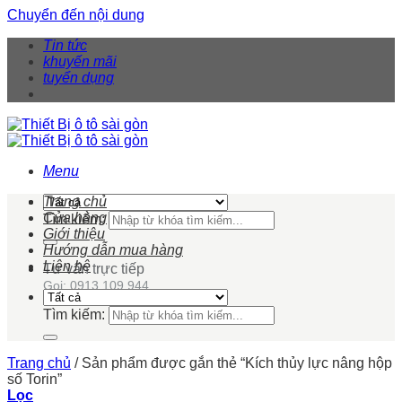
Chuyển đến nội dung
Tin tức
khuyến mãi
tuyển dụng
Menu
Trang chủ
Cửa hàng
Tìm kiếm:
Giới thiệu
Hướng dẫn mua hàng
Liên hệ
Tư vấn trực tiếp
Gọi: 0913 109 944
Tìm kiếm:
Trang chủ
/
Sản phẩm được gắn thẻ “Kích thủy lực nâng hộp
số Torin”
Lọc