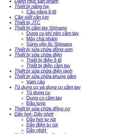
Danh mục sản phẩm
Thiết bị nâng hạ
Cầu nâng ô tô
Cần siết cân lực
Thiết bị JTC
Thiết bị cầm tay Shinano
Dụng cụ khí nén cầm tay
Máy chà nhám
Súng vặn ốc Shinano
Thiết bị sửa chữa đồng sơn
Thiết bị sữa chữa điện
Thiết bị điện ô tô
Thiết bị điện cầm tay
Thiết bị sửa chữa điện lạnh
Thiết bị sữa chữa khung gầm
Vam cảo
Tủ dụng cụ và dụng cụ cầm tay
Tủ dụng cụ
Dụng cụ cầm tay
Đầu tuýp
Thiết bị sửa chữa động cơ
Dây hơi- Dây nhớt
Dây hơi tự rút
Dây điện tự rút
Dây nhớt