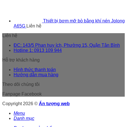
Thiết bị bơm mỡ bò bằng khí nén Jolong
A65G
Liên hệ
Liên hệ
ĐC: 143/5 Phan huy ích, Phường 15, Quận Tân Bình
Hotline 1: 0913 109 944
Hỗ trợ khách hàng
Hình thức thanh toán
Hướng dẫn mua hàng
Theo dõi chúng tôi
Fanpage Facebook
Copyright 2026 ©
Ấn tượng web
Menu
Danh mục