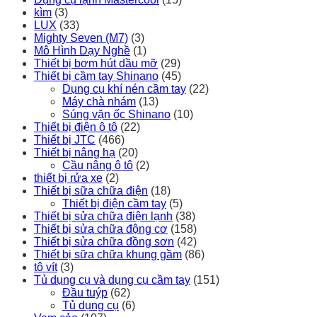
kìm
(3)
LUX
(33)
Mighty Seven (M7)
(3)
Mô Hình Dạy Nghề
(1)
Thiết bị bơm hút dầu mỡ
(29)
Thiết bị cầm tay Shinano
(45)
Dụng cụ khí nén cầm tay
(22)
Máy chà nhám
(13)
Súng vặn ốc Shinano
(10)
Thiết bị điện ô tô
(22)
Thiết bị JTC
(466)
Thiết bị nâng hạ
(20)
Cầu nâng ô tô
(2)
thiết bị rửa xe
(2)
Thiết bị sữa chữa điện
(18)
Thiết bị điện cầm tay
(5)
Thiết bị sửa chữa điện lạnh
(38)
Thiết bị sửa chữa động cơ
(158)
Thiết bị sửa chữa đồng sơn
(42)
Thiết bị sữa chữa khung gầm
(86)
tô vít
(3)
Tủ dụng cụ và dụng cụ cầm tay
(151)
Đầu tuýp
(62)
Tủ dụng cụ
(6)