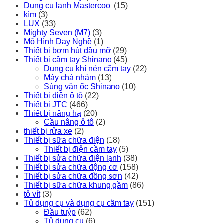
Dụng cụ lạnh Mastercool
(15)
kìm
(3)
LUX
(33)
Mighty Seven (M7)
(3)
Mô Hình Dạy Nghề
(1)
Thiết bị bơm hút dầu mỡ
(29)
Thiết bị cầm tay Shinano
(45)
Dụng cụ khí nén cầm tay
(22)
Máy chà nhám
(13)
Súng vặn ốc Shinano
(10)
Thiết bị điện ô tô
(22)
Thiết bị JTC
(466)
Thiết bị nâng hạ
(20)
Cầu nâng ô tô
(2)
thiết bị rửa xe
(2)
Thiết bị sữa chữa điện
(18)
Thiết bị điện cầm tay
(5)
Thiết bị sửa chữa điện lạnh
(38)
Thiết bị sửa chữa động cơ
(158)
Thiết bị sửa chữa đồng sơn
(42)
Thiết bị sữa chữa khung gầm
(86)
tô vít
(3)
Tủ dụng cụ và dụng cụ cầm tay
(151)
Đầu tuýp
(62)
Tủ dụng cụ
(6)