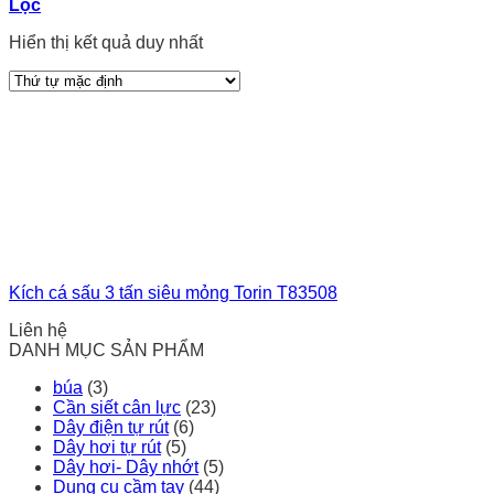
Lọc
Hiển thị kết quả duy nhất
Kích cá sấu 3 tấn siêu mỏng Torin T83508
Liên hệ
DANH MỤC SẢN PHẨM
búa
(3)
Cần siết cân lực
(23)
Dây điện tự rút
(6)
Dây hơi tự rút
(5)
Dây hơi- Dây nhớt
(5)
Dụng cụ cầm tay
(44)