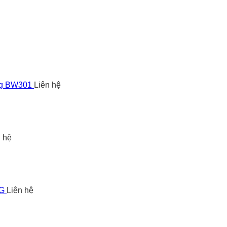
ng BW301
Liên hệ
n hệ
5G
Liên hệ