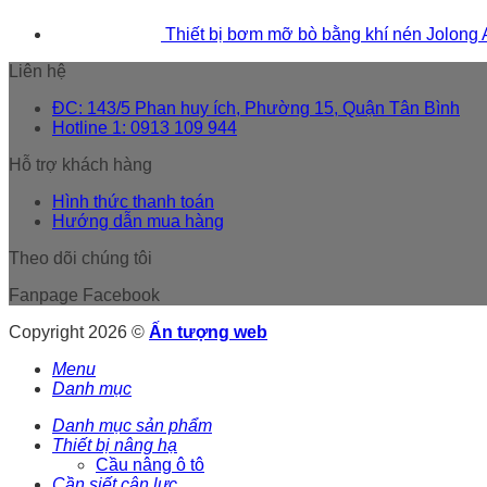
Thiết bị bơm mỡ bò bằng khí nén Jolong
Liên hệ
ĐC: 143/5 Phan huy ích, Phường 15, Quận Tân Bình
Hotline 1: 0913 109 944
Hỗ trợ khách hàng
Hình thức thanh toán
Hướng dẫn mua hàng
Theo dõi chúng tôi
Fanpage Facebook
Copyright 2026 ©
Ấn tượng web
Menu
Danh mục
Danh mục sản phẩm
Thiết bị nâng hạ
Cầu nâng ô tô
Cần siết cân lực