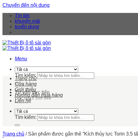
Chuyển đến nội dung
Tin tức
khuyến mãi
tuyển dụng
Menu
Tìm kiếm:
Trang chủ
Cửa hàng
Giới thiệu
Tư vấn trực tiếp
Hướng dẫn mua hàng
Gọi: 0913 109 944
Liên hệ
Tìm kiếm:
Trang chủ
/
Sản phẩm được gắn thẻ “Kích thủy lực Torin 3.5 tấ