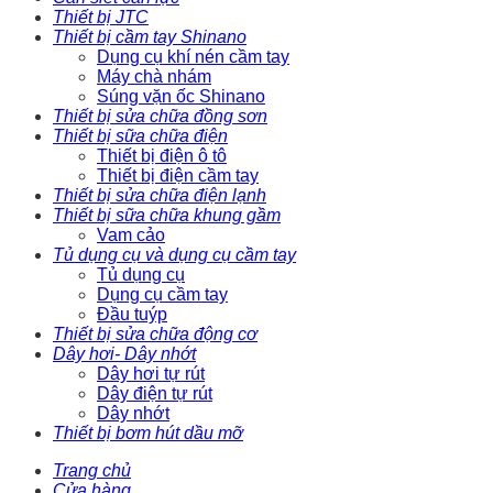
Thiết bị JTC
Thiết bị cầm tay Shinano
Dụng cụ khí nén cầm tay
Máy chà nhám
Súng vặn ốc Shinano
Thiết bị sửa chữa đồng sơn
Thiết bị sữa chữa điện
Thiết bị điện ô tô
Thiết bị điện cầm tay
Thiết bị sửa chữa điện lạnh
Thiết bị sữa chữa khung gầm
Vam cảo
Tủ dụng cụ và dụng cụ cầm tay
Tủ dụng cụ
Dụng cụ cầm tay
Đầu tuýp
Thiết bị sửa chữa động cơ
Dây hơi- Dây nhớt
Dây hơi tự rút
Dây điện tự rút
Dây nhớt
Thiết bị bơm hút dầu mỡ
Trang chủ
Cửa hàng