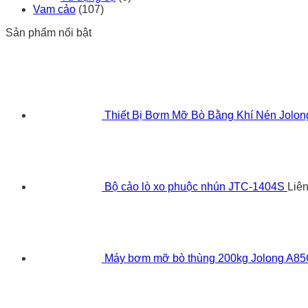
Vam cảo
(107)
Sản phẩm nổi bật
Thiết Bị Bơm Mỡ Bò Bằng Khí Nén Jolo
Bộ cảo lò xo phuộc nhún JTC-1404S
Liê
Máy bơm mỡ bò thùng 200kg Jolong A8