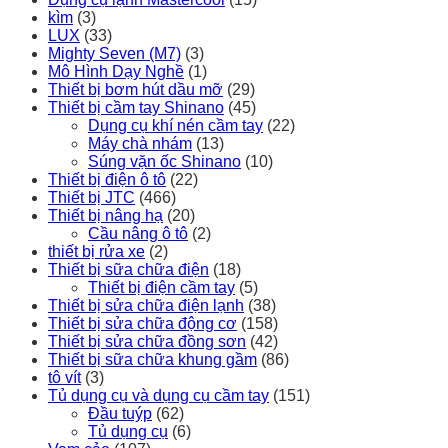
kìm
(3)
LUX
(33)
Mighty Seven (M7)
(3)
Mô Hình Dạy Nghề
(1)
Thiết bị bơm hút dầu mỡ
(29)
Thiết bị cầm tay Shinano
(45)
Dụng cụ khí nén cầm tay
(22)
Máy chà nhám
(13)
Súng vặn ốc Shinano
(10)
Thiết bị điện ô tô
(22)
Thiết bị JTC
(466)
Thiết bị nâng hạ
(20)
Cầu nâng ô tô
(2)
thiết bị rửa xe
(2)
Thiết bị sữa chữa điện
(18)
Thiết bị điện cầm tay
(5)
Thiết bị sửa chữa điện lạnh
(38)
Thiết bị sửa chữa động cơ
(158)
Thiết bị sửa chữa đồng sơn
(42)
Thiết bị sữa chữa khung gầm
(86)
tô vít
(3)
Tủ dụng cụ và dụng cụ cầm tay
(151)
Đầu tuýp
(62)
Tủ dụng cụ
(6)