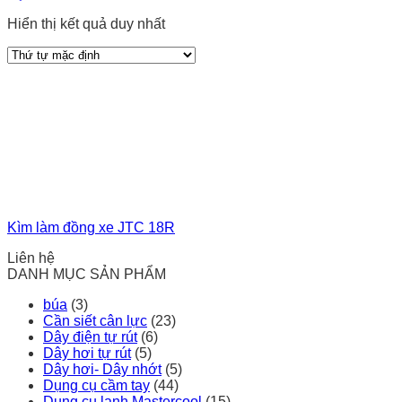
Hiển thị kết quả duy nhất
Kìm làm đồng xe JTC 18R
Liên hệ
DANH MỤC SẢN PHẨM
búa
(3)
Cần siết cân lực
(23)
Dây điện tự rút
(6)
Dây hơi tự rút
(5)
Dây hơi- Dây nhớt
(5)
Dụng cụ cầm tay
(44)
Dụng cụ lạnh Mastercool
(15)