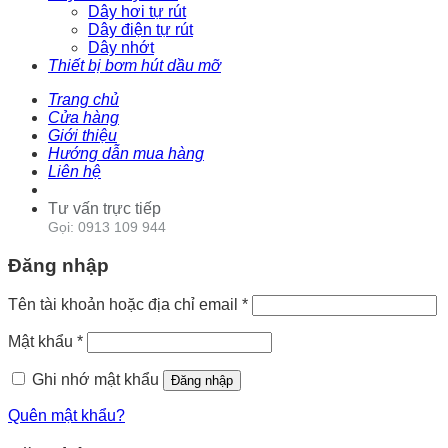
Dây hơi tự rút
Dây điện tự rút
Dây nhớt
Thiết bị bơm hút dầu mỡ
Trang chủ
Cửa hàng
Giới thiệu
Hướng dẫn mua hàng
Liên hệ
Tư vấn trực tiếp
Gọi: 0913 109 944
Đăng nhập
Tên tài khoản hoặc địa chỉ email
*
Mật khẩu
*
Ghi nhớ mật khẩu
Đăng nhập
Quên mật khẩu?