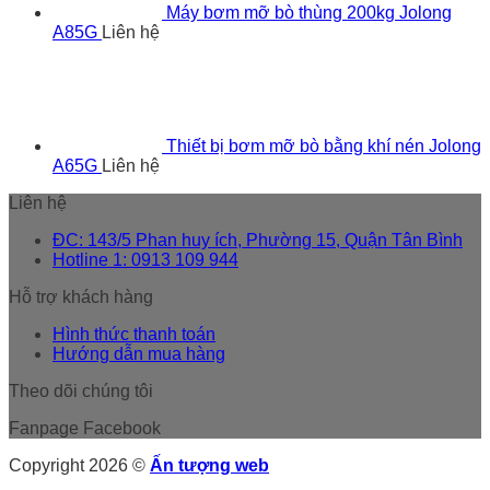
Máy bơm mỡ bò thùng 200kg Jolong
A85G
Liên hệ
Thiết bị bơm mỡ bò bằng khí nén Jolong
A65G
Liên hệ
Liên hệ
ĐC: 143/5 Phan huy ích, Phường 15, Quận Tân Bình
Hotline 1: 0913 109 944
Hỗ trợ khách hàng
Hình thức thanh toán
Hướng dẫn mua hàng
Theo dõi chúng tôi
Fanpage Facebook
Copyright 2026 ©
Ấn tượng web