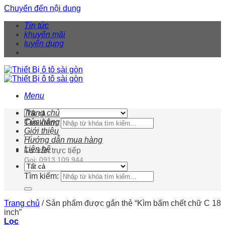
Chuyển đến nội dung
Tin tức
khuyến mãi
tuyển dụng
Menu
Trang chủ
Cửa hàng
Tìm kiếm:
Giới thiệu
Hướng dẫn mua hàng
Liên hệ
Tư vấn trực tiếp
Gọi: 0913 109 944
Tìm kiếm:
Trang chủ
/
Sản phẩm được gắn thẻ “Kìm bấm chết chữ C 18
inch”
Lọc