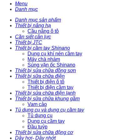
Menu
Danh mục
Danh mục sản phẩm
Thiết bị nâng hạ
Cầu nâng ô tô
Cần siết cân lực
Thiết bị JTC
Thiết bị cầm tay Shinano
Dụng cụ khí nén cầm tay
Máy chà nhám
Súng vặn ốc Shinano
Thiết bị sửa chữa đồng sơn
Thiết bị sữa chữa điện
Thiết bị điện ô tô
Thiết bị điện cầm tay
Thiết bị sửa chữa điện lạnh
Thiết bị sữa chữa khung gầm
Vam cảo
Tủ dụng cụ và dụng cụ cầm tay
Tủ dụng cụ
Dụng cụ cầm tay
Đầu tuýp
Thiết bị sửa chữa động cơ
Dây hơi- Dây nhớt