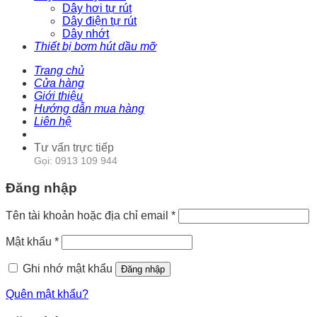
Dây hơi tự rút
Dây điện tự rút
Dây nhớt
Thiết bị bơm hút dầu mỡ
Trang chủ
Cửa hàng
Giới thiệu
Hướng dẫn mua hàng
Liên hệ
Tư vấn trực tiếp
Gọi: 0913 109 944
Đăng nhập
Tên tài khoản hoặc địa chỉ email
*
Mật khẩu
*
Ghi nhớ mật khẩu
Đăng nhập
Quên mật khẩu?