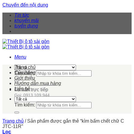
Chuyển đến nội dung
Tin tức
khuyến mãi
tuyển dụng
Menu
Trang chủ
Cửa hàng
Tìm kiếm:
Giới thiệu
Hướng dẫn mua hàng
Liên hệ
Tư vấn trực tiếp
Gọi: 0913 109 944
Tìm kiếm:
Trang chủ
/
Sản phẩm được gắn thẻ “kìm bấm chết chữ C
JTC-11R”
Lọc