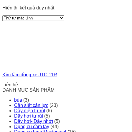
Hiển thị kết quả duy nhất
Kìm làm đồng xe JTC 11R
Liên hệ
DANH MỤC SẢN PHẨM
búa
(3)
Cần siết cân lực
(23)
Dây điện tự rút
(6)
Dây hơi tự rút
(5)
Dây hơi- Dây nhớt
(5)
Dụng cụ cầm tay
(44)
Dụng cụ lạnh Mastercool
(15)