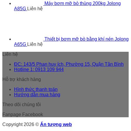
Máy bơm mỡ bò thùng 200kg Jolong
A85G
Liên hệ
Thiết bị bơm mỡ bò bằng khí nén Jolong
A65G
Liên hệ
Liên hệ
ĐC: 143/5 Phan huy ích, Phường 15, Quận Tân Bình
Hotline 1: 0913 109 944
Hỗ trợ khách hàng
Hình thức thanh toán
Hướng dẫn mua hàng
Theo dõi chúng tôi
Fanpage Facebook
Copyright 2026 ©
Ấn tượng web