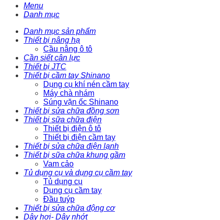
Menu
Danh mục
Danh mục sản phẩm
Thiết bị nâng hạ
Cầu nâng ô tô
Cần siết cân lực
Thiết bị JTC
Thiết bị cầm tay Shinano
Dụng cụ khí nén cầm tay
Máy chà nhám
Súng vặn ốc Shinano
Thiết bị sửa chữa đồng sơn
Thiết bị sữa chữa điện
Thiết bị điện ô tô
Thiết bị điện cầm tay
Thiết bị sửa chữa điện lạnh
Thiết bị sữa chữa khung gầm
Vam cảo
Tủ dụng cụ và dụng cụ cầm tay
Tủ dụng cụ
Dụng cụ cầm tay
Đầu tuýp
Thiết bị sửa chữa động cơ
Dây hơi- Dây nhớt