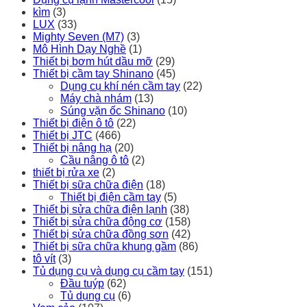
kìm
(3)
LUX
(33)
Mighty Seven (M7)
(3)
Mô Hình Dạy Nghề
(1)
Thiết bị bơm hút dầu mỡ
(29)
Thiết bị cầm tay Shinano
(45)
Dụng cụ khí nén cầm tay
(22)
Máy chà nhám
(13)
Súng vặn ốc Shinano
(10)
Thiết bị điện ô tô
(22)
Thiết bị JTC
(466)
Thiết bị nâng hạ
(20)
Cầu nâng ô tô
(2)
thiết bị rửa xe
(2)
Thiết bị sữa chữa điện
(18)
Thiết bị điện cầm tay
(5)
Thiết bị sửa chữa điện lạnh
(38)
Thiết bị sửa chữa động cơ
(158)
Thiết bị sửa chữa đồng sơn
(42)
Thiết bị sữa chữa khung gầm
(86)
tô vít
(3)
Tủ dụng cụ và dụng cụ cầm tay
(151)
Đầu tuýp
(62)
Tủ dụng cụ
(6)