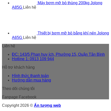
Máy bơm mỡ bò thùng 200kg Jolong
A85G
Liên hệ
Thiết bị bơm mỡ bò bằng khí nén Jolong
A65G
Liên hệ
Liên hệ
ĐC: 143/5 Phan huy ích, Phường 15, Quận Tân Bình
Hotline 1: 0913 109 944
Hỗ trợ khách hàng
Hình thức thanh toán
Hướng dẫn mua hàng
Theo dõi chúng tôi
Fanpage Facebook
Copyright 2026 ©
Ấn tượng web