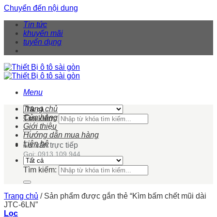
Chuyển đến nội dung
Tin tức
khuyến mãi
tuyển dụng
Menu
Trang chủ
Cửa hàng
Tìm kiếm:
Giới thiệu
Hướng dẫn mua hàng
Liên hệ
Tư vấn trực tiếp
Gọi: 0913 109 944
Tìm kiếm:
Trang chủ
/
Sản phẩm được gắn thẻ “Kìm bấm chết mũi dài
JTC-6LN”
Lọc