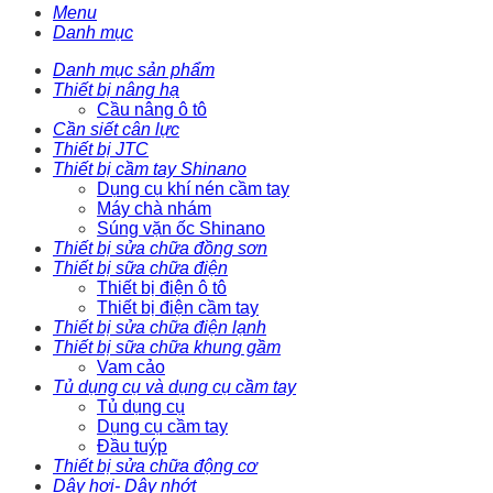
Menu
Danh mục
Danh mục sản phẩm
Thiết bị nâng hạ
Cầu nâng ô tô
Cần siết cân lực
Thiết bị JTC
Thiết bị cầm tay Shinano
Dụng cụ khí nén cầm tay
Máy chà nhám
Súng vặn ốc Shinano
Thiết bị sửa chữa đồng sơn
Thiết bị sữa chữa điện
Thiết bị điện ô tô
Thiết bị điện cầm tay
Thiết bị sửa chữa điện lạnh
Thiết bị sữa chữa khung gầm
Vam cảo
Tủ dụng cụ và dụng cụ cầm tay
Tủ dụng cụ
Dụng cụ cầm tay
Đầu tuýp
Thiết bị sửa chữa động cơ
Dây hơi- Dây nhớt