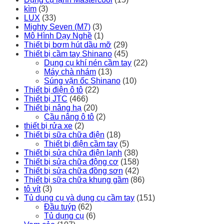
kìm
(3)
LUX
(33)
Mighty Seven (M7)
(3)
Mô Hình Dạy Nghề
(1)
Thiết bị bơm hút dầu mỡ
(29)
Thiết bị cầm tay Shinano
(45)
Dụng cụ khí nén cầm tay
(22)
Máy chà nhám
(13)
Súng vặn ốc Shinano
(10)
Thiết bị điện ô tô
(22)
Thiết bị JTC
(466)
Thiết bị nâng hạ
(20)
Cầu nâng ô tô
(2)
thiết bị rửa xe
(2)
Thiết bị sữa chữa điện
(18)
Thiết bị điện cầm tay
(5)
Thiết bị sửa chữa điện lạnh
(38)
Thiết bị sửa chữa động cơ
(158)
Thiết bị sửa chữa đồng sơn
(42)
Thiết bị sữa chữa khung gầm
(86)
tô vít
(3)
Tủ dụng cụ và dụng cụ cầm tay
(151)
Đầu tuýp
(62)
Tủ dụng cụ
(6)