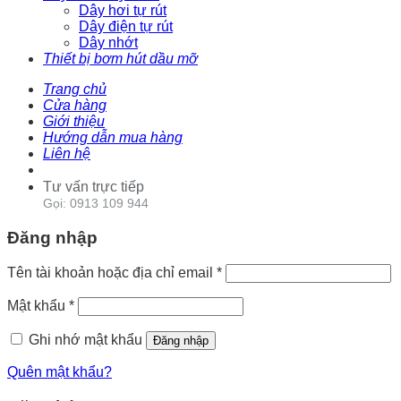
Dây hơi tự rút
Dây điện tự rút
Dây nhớt
Thiết bị bơm hút dầu mỡ
Trang chủ
Cửa hàng
Giới thiệu
Hướng dẫn mua hàng
Liên hệ
Tư vấn trực tiếp
Gọi: 0913 109 944
Đăng nhập
Tên tài khoản hoặc địa chỉ email
*
Mật khẩu
*
Ghi nhớ mật khẩu
Đăng nhập
Quên mật khẩu?