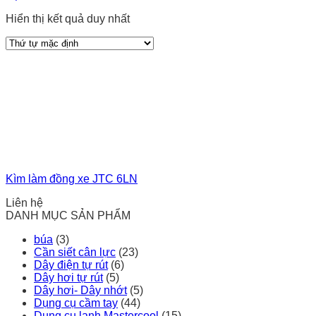
Hiển thị kết quả duy nhất
Kìm làm đồng xe JTC 6LN
Liên hệ
DANH MỤC SẢN PHẨM
búa
(3)
Cần siết cân lực
(23)
Dây điện tự rút
(6)
Dây hơi tự rút
(5)
Dây hơi- Dây nhớt
(5)
Dụng cụ cầm tay
(44)
Dụng cụ lạnh Mastercool
(15)