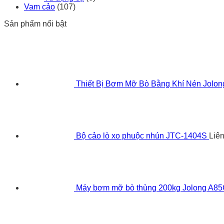
Vam cảo
(107)
Sản phẩm nổi bật
Thiết Bị Bơm Mỡ Bò Bằng Khí Nén Jolo
Bộ cảo lò xo phuộc nhún JTC-1404S
Liê
Máy bơm mỡ bò thùng 200kg Jolong A8