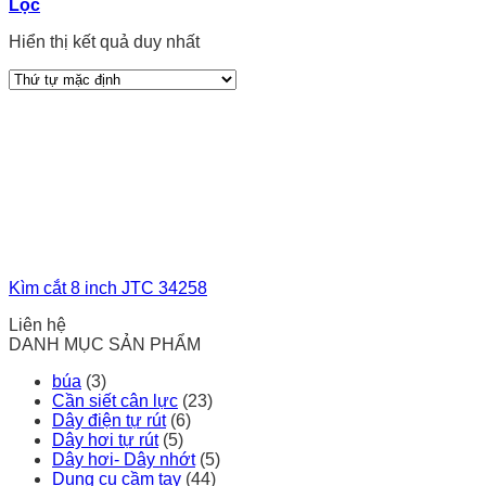
Lọc
Hiển thị kết quả duy nhất
Kìm cắt 8 inch JTC 34258
Liên hệ
DANH MỤC SẢN PHẨM
búa
(3)
Cần siết cân lực
(23)
Dây điện tự rút
(6)
Dây hơi tự rút
(5)
Dây hơi- Dây nhớt
(5)
Dụng cụ cầm tay
(44)