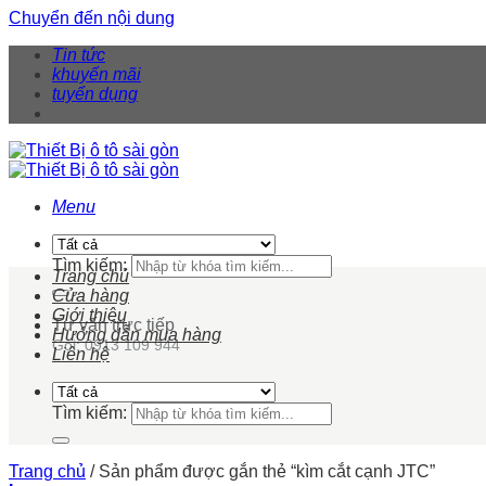
Chuyển đến nội dung
Tin tức
khuyến mãi
tuyển dụng
Menu
Tìm kiếm:
Trang chủ
Cửa hàng
Giới thiệu
Tư vấn trực tiếp
Hướng dẫn mua hàng
Gọi: 0913 109 944
Liên hệ
Tìm kiếm:
Trang chủ
/
Sản phẩm được gắn thẻ “kìm cắt cạnh JTC”