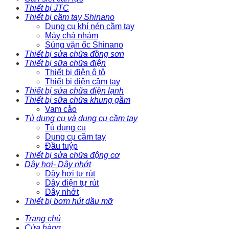
Thiết bị JTC
Thiết bị cầm tay Shinano
Dụng cụ khí nén cầm tay
Máy chà nhám
Súng vặn ốc Shinano
Thiết bị sửa chữa đồng sơn
Thiết bị sữa chữa điện
Thiết bị điện ô tô
Thiết bị điện cầm tay
Thiết bị sửa chữa điện lạnh
Thiết bị sữa chữa khung gầm
Vam cảo
Tủ dụng cụ và dụng cụ cầm tay
Tủ dụng cụ
Dụng cụ cầm tay
Đầu tuýp
Thiết bị sửa chữa động cơ
Dây hơi- Dây nhớt
Dây hơi tự rút
Dây điện tự rút
Dây nhớt
Thiết bị bơm hút dầu mỡ
Trang chủ
Cửa hàng