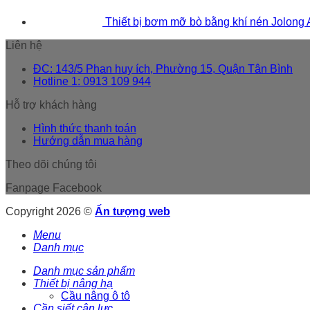
Thiết bị bơm mỡ bò bằng khí nén Jolong
Liên hệ
ĐC: 143/5 Phan huy ích, Phường 15, Quận Tân Bình
Hotline 1: 0913 109 944
Hỗ trợ khách hàng
Hình thức thanh toán
Hướng dẫn mua hàng
Theo dõi chúng tôi
Fanpage Facebook
Copyright 2026 ©
Ấn tượng web
Menu
Danh mục
Danh mục sản phẩm
Thiết bị nâng hạ
Cầu nâng ô tô
Cần siết cân lực