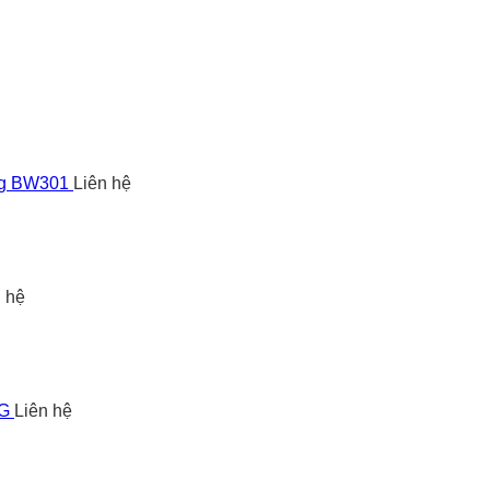
ng BW301
Liên hệ
n hệ
5G
Liên hệ