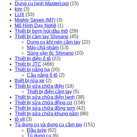
Dụng cụ lạnh Mastercool
(15)
kìm
(3)
LUX
(33)
Mighty Seven (M7)
(3)
Mô Hình Dạy Nghề
(1)
Thiết bị bơm hút dầu mỡ
(29)
Thiết bị cầm tay Shinano
(45)
Dụng cụ khí nén cầm tay
(22)
Máy chà nhám
(13)
Súng vặn ốc Shinano
(10)
Thiết bị điện ô tô
(22)
Thiết bị JTC
(466)
Thiết bị nâng hạ
(20)
Cầu nâng ô tô
(2)
thiết bị rửa xe
(2)
Thiết bị sữa chữa điện
(18)
Thiết bị điện cầm tay
(5)
Thiết bị sửa chữa điện lạnh
(38)
Thiết bị sửa chữa động cơ
(158)
Thiết bị sửa chữa đồng sơn
(42)
Thiết bị sữa chữa khung gầm
(86)
tô vít
(3)
Tủ dụng cụ và dụng cụ cầm tay
(151)
Đầu tuýp
(62)
Tủ dụng cụ
(6)