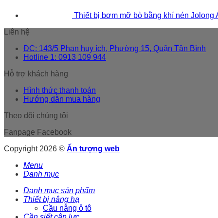
Thiết bị bơm mỡ bò bằng khí nén Jolong
Liên hệ
ĐC: 143/5 Phan huy ích, Phường 15, Quận Tân Bình
Hotline 1: 0913 109 944
Hỗ trợ khách hàng
Hình thức thanh toán
Hướng dẫn mua hàng
Theo dõi chúng tôi
Fanpage Facebook
Copyright 2026 ©
Ấn tượng web
Menu
Danh mục
Danh mục sản phẩm
Thiết bị nâng hạ
Cầu nâng ô tô
Cần siết cân lực