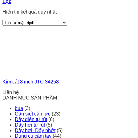
Lọc
Hiển thị kết quả duy nhất
Kìm cắt 8 inch JTC 34258
Liên hệ
DANH MỤC SẢN PHẨM
búa
(3)
Cần siết cân lực
(23)
Dây điện tự rút
(6)
Dây hơi tự rút
(5)
Dây hơi- Dây nhớt
(5)
Dụng cụ cầm tay
(44)