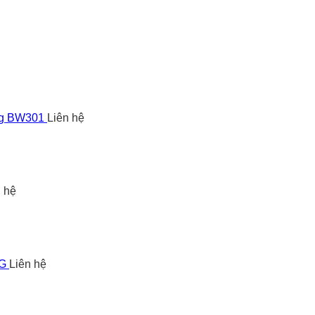
ng BW301
Liên hệ
n hệ
5G
Liên hệ