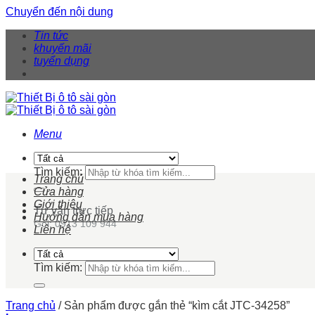
Chuyển đến nội dung
Tin tức
khuyến mãi
tuyển dụng
Menu
Tìm kiếm:
Trang chủ
Cửa hàng
Giới thiệu
Tư vấn trực tiếp
Hướng dẫn mua hàng
Gọi: 0913 109 944
Liên hệ
Tìm kiếm:
Trang chủ
/
Sản phẩm được gắn thẻ “kìm cắt JTC-34258”