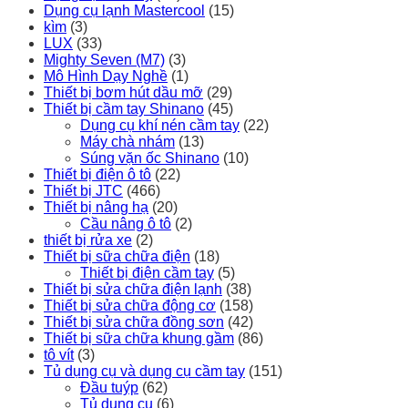
Dụng cụ lạnh Mastercool
(15)
kìm
(3)
LUX
(33)
Mighty Seven (M7)
(3)
Mô Hình Dạy Nghề
(1)
Thiết bị bơm hút dầu mỡ
(29)
Thiết bị cầm tay Shinano
(45)
Dụng cụ khí nén cầm tay
(22)
Máy chà nhám
(13)
Súng vặn ốc Shinano
(10)
Thiết bị điện ô tô
(22)
Thiết bị JTC
(466)
Thiết bị nâng hạ
(20)
Cầu nâng ô tô
(2)
thiết bị rửa xe
(2)
Thiết bị sữa chữa điện
(18)
Thiết bị điện cầm tay
(5)
Thiết bị sửa chữa điện lạnh
(38)
Thiết bị sửa chữa động cơ
(158)
Thiết bị sửa chữa đồng sơn
(42)
Thiết bị sữa chữa khung gầm
(86)
tô vít
(3)
Tủ dụng cụ và dụng cụ cầm tay
(151)
Đầu tuýp
(62)
Tủ dụng cụ
(6)