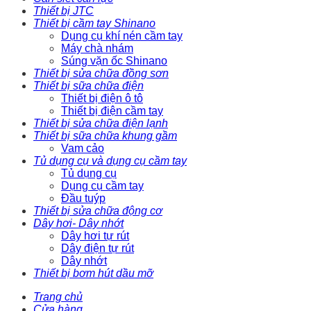
Thiết bị JTC
Thiết bị cầm tay Shinano
Dụng cụ khí nén cầm tay
Máy chà nhám
Súng vặn ốc Shinano
Thiết bị sửa chữa đồng sơn
Thiết bị sữa chữa điện
Thiết bị điện ô tô
Thiết bị điện cầm tay
Thiết bị sửa chữa điện lạnh
Thiết bị sữa chữa khung gầm
Vam cảo
Tủ dụng cụ và dụng cụ cầm tay
Tủ dụng cụ
Dụng cụ cầm tay
Đầu tuýp
Thiết bị sửa chữa động cơ
Dây hơi- Dây nhớt
Dây hơi tự rút
Dây điện tự rút
Dây nhớt
Thiết bị bơm hút dầu mỡ
Trang chủ
Cửa hàng