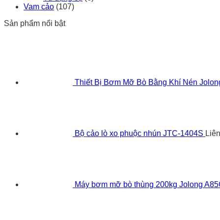
Vam cảo
(107)
Sản phẩm nổi bật
Thiết Bị Bơm Mỡ Bò Bằng Khí Nén Jolo
Bộ cảo lò xo phuộc nhún JTC-1404S
Liê
Máy bơm mỡ bò thùng 200kg Jolong A8