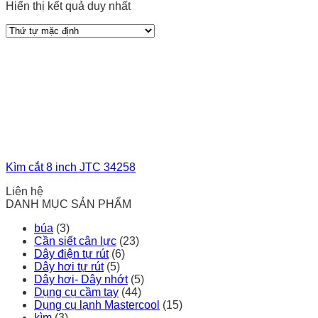
Hiển thị kết quả duy nhất
Kìm cắt 8 inch JTC 34258
Liên hệ
DANH MỤC SẢN PHẨM
búa
(3)
Cần siết cân lực
(23)
Dây điện tự rút
(6)
Dây hơi tự rút
(5)
Dây hơi- Dây nhớt
(5)
Dụng cụ cầm tay
(44)
Dụng cụ lạnh Mastercool
(15)
kìm
(3)