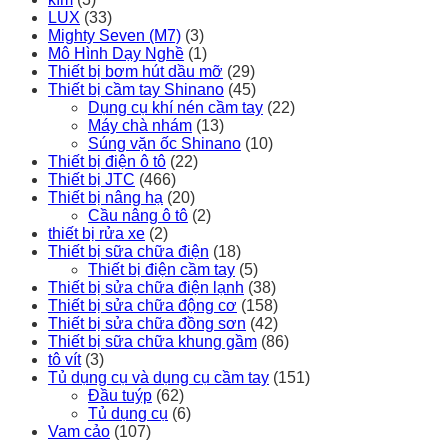
LUX
(33)
Mighty Seven (M7)
(3)
Mô Hình Dạy Nghề
(1)
Thiết bị bơm hút dầu mỡ
(29)
Thiết bị cầm tay Shinano
(45)
Dụng cụ khí nén cầm tay
(22)
Máy chà nhám
(13)
Súng vặn ốc Shinano
(10)
Thiết bị điện ô tô
(22)
Thiết bị JTC
(466)
Thiết bị nâng hạ
(20)
Cầu nâng ô tô
(2)
thiết bị rửa xe
(2)
Thiết bị sữa chữa điện
(18)
Thiết bị điện cầm tay
(5)
Thiết bị sửa chữa điện lạnh
(38)
Thiết bị sửa chữa động cơ
(158)
Thiết bị sửa chữa đồng sơn
(42)
Thiết bị sữa chữa khung gầm
(86)
tô vít
(3)
Tủ dụng cụ và dụng cụ cầm tay
(151)
Đầu tuýp
(62)
Tủ dụng cụ
(6)
Vam cảo
(107)