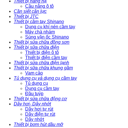
Thiết bị nâng hạ
Cầu nâng ô tô
Cần siết cân lực
Thiết bị JTC
Thiết bị cầm tay Shinano
Dụng cụ khí nén cầm tay
Máy chà nhám
Súng vặn ốc Shinano
Thiết bị sửa chữa đồng sơn
Thiết bị sữa chữa điện
Thiết bị điện ô tô
Thiết bị điện cầm tay
Thiết bị sửa chữa điện lạnh
Thiết bị sữa chữa khung gầm
Vam cảo
Tủ dụng cụ và dụng cụ cầm tay
Tủ dụng cụ
Dụng cụ cầm tay
Đầu tuýp
Thiết bị sửa chữa động cơ
Dây hơi- Dây nhớt
Dây hơi tự rút
Dây điện tự rút
Dây nhớt
Thiết bị bơm hút dầu mỡ