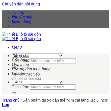
Chuyển đến nội dung
Tin tức
khuyến mãi
tuyển dụng
Menu
Trang chủ
Cửa hàng
Tìm kiếm:
Giới thiệu
Hướng dẫn mua hàng
Liên hệ
Tư vấn trực tiếp
Gọi: 0913 109 944
Tìm kiếm:
Trang chủ
/
Sản phẩm được gắn thẻ “kìm cắt tăng lực 8 inch”
Lọc