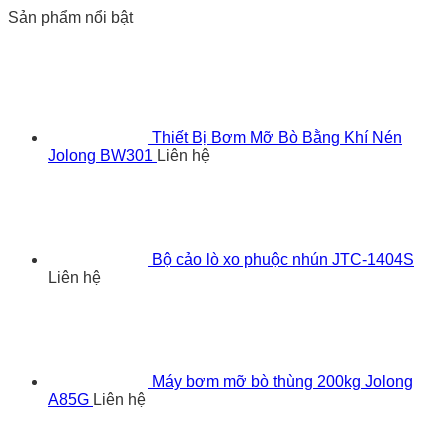
Sản phẩm nổi bật
Thiết Bị Bơm Mỡ Bò Bằng Khí Nén
Jolong BW301
Liên hệ
Bộ cảo lò xo phuộc nhún JTC-1404S
Liên hệ
Máy bơm mỡ bò thùng 200kg Jolong
A85G
Liên hệ