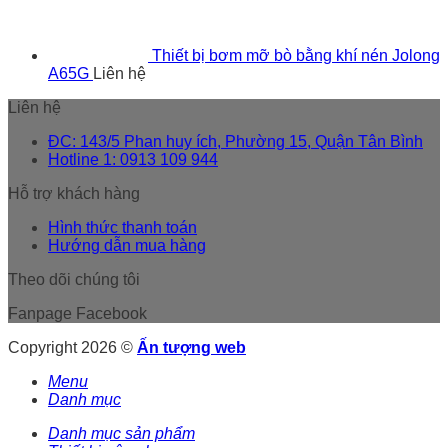
Thiết bị bơm mỡ bò bằng khí nén Jolong
A65G
Liên hệ
Liên hệ
ĐC: 143/5 Phan huy ích, Phường 15, Quận Tân Bình
Hotline 1: 0913 109 944
Hỗ trợ khách hàng
Hình thức thanh toán
Hướng dẫn mua hàng
Theo dõi chúng tôi
Fanpage Facebook
Copyright 2026 ©
Ấn tượng web
Menu
Danh mục
Danh mục sản phẩm