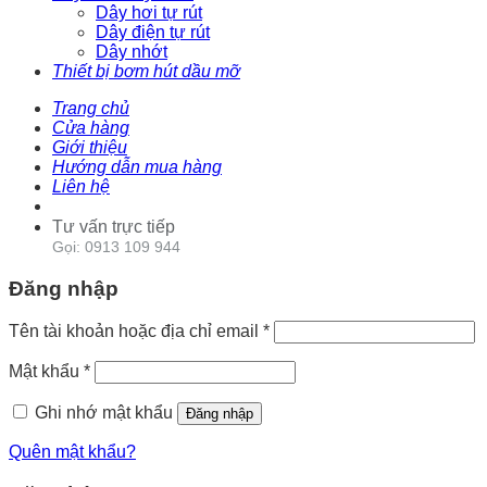
Dây hơi tự rút
Dây điện tự rút
Dây nhớt
Thiết bị bơm hút dầu mỡ
Trang chủ
Cửa hàng
Giới thiệu
Hướng dẫn mua hàng
Liên hệ
Tư vấn trực tiếp
Gọi: 0913 109 944
Đăng nhập
Tên tài khoản hoặc địa chỉ email
*
Mật khẩu
*
Ghi nhớ mật khẩu
Đăng nhập
Quên mật khẩu?