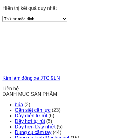
Hiển thị kết quả duy nhất
Kìm làm đồng xe JTC 9LN
Liên hệ
DANH MỤC SẢN PHẨM
búa
(3)
Cần siết cân lực
(23)
Dây điện tự rút
(6)
Dây hơi tự rút
(5)
Dây hơi- Dây nhớt
(5)
Dụng cụ cầm tay
(44)
Dụng cụ lạnh Mastercool
(15)