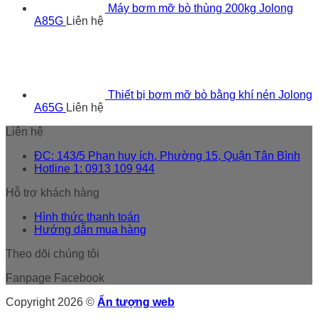
Máy bơm mỡ bò thùng 200kg Jolong
A85G
Liên hệ
Thiết bị bơm mỡ bò bằng khí nén Jolong
A65G
Liên hệ
Liên hệ
ĐC: 143/5 Phan huy ích, Phường 15, Quận Tân Bình
Hotline 1: 0913 109 944
Hỗ trợ khách hàng
Hình thức thanh toán
Hướng dẫn mua hàng
Theo dõi chúng tôi
Fanpage Facebook
Copyright 2026 ©
Ấn tượng web