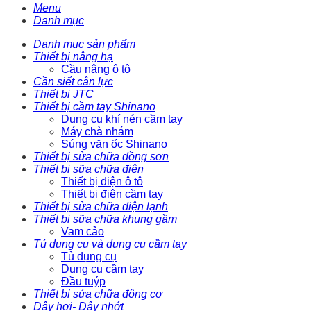
Menu
Danh mục
Danh mục sản phẩm
Thiết bị nâng hạ
Cầu nâng ô tô
Cần siết cân lực
Thiết bị JTC
Thiết bị cầm tay Shinano
Dụng cụ khí nén cầm tay
Máy chà nhám
Súng vặn ốc Shinano
Thiết bị sửa chữa đồng sơn
Thiết bị sữa chữa điện
Thiết bị điện ô tô
Thiết bị điện cầm tay
Thiết bị sửa chữa điện lạnh
Thiết bị sữa chữa khung gầm
Vam cảo
Tủ dụng cụ và dụng cụ cầm tay
Tủ dụng cụ
Dụng cụ cầm tay
Đầu tuýp
Thiết bị sửa chữa động cơ
Dây hơi- Dây nhớt