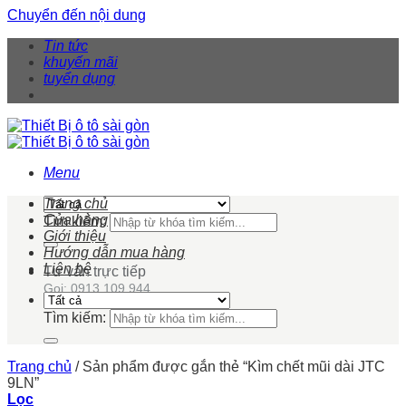
Chuyển đến nội dung
Tin tức
khuyến mãi
tuyển dụng
Menu
Trang chủ
Cửa hàng
Tìm kiếm:
Giới thiệu
Hướng dẫn mua hàng
Liên hệ
Tư vấn trực tiếp
Gọi: 0913 109 944
Tìm kiếm:
Trang chủ
/
Sản phẩm được gắn thẻ “Kìm chết mũi dài JTC
9LN”
Lọc