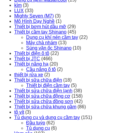
kìm
(3)
LUX
(33)
Mighty Seven (M7)
(3)
Mô Hình Dạy Nghề
(1)
Thiết bị bơm hút dầu mỡ
(29)
Thiết bị cầm tay Shinano
(45)
Dụng cụ khí nén cầm tay
(22)
Máy chà nhám
(13)
Súng vặn ốc Shinano
(10)
Thiết bị điện ô tô
(22)
Thiết bị JTC
(466)
Thiết bị nâng hạ
(20)
Cầu nâng ô tô
(2)
thiết bị rửa xe
(2)
Thiết bị sữa chữa điện
(18)
Thiết bị điện cầm tay
(5)
Thiết bị sửa chữa điện lạnh
(38)
Thiết bị sửa chữa động cơ
(158)
Thiết bị sửa chữa đồng sơn
(42)
Thiết bị sữa chữa khung gầm
(86)
tô vít
(3)
Tủ dụng cụ và dụng cụ cầm tay
(151)
Đầu tuýp
(62)
Tủ dụng cụ
(6)