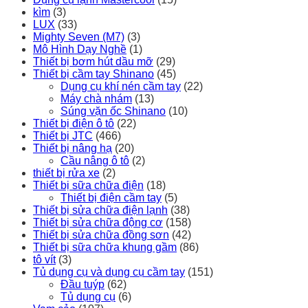
kìm
(3)
LUX
(33)
Mighty Seven (M7)
(3)
Mô Hình Dạy Nghề
(1)
Thiết bị bơm hút dầu mỡ
(29)
Thiết bị cầm tay Shinano
(45)
Dụng cụ khí nén cầm tay
(22)
Máy chà nhám
(13)
Súng vặn ốc Shinano
(10)
Thiết bị điện ô tô
(22)
Thiết bị JTC
(466)
Thiết bị nâng hạ
(20)
Cầu nâng ô tô
(2)
thiết bị rửa xe
(2)
Thiết bị sữa chữa điện
(18)
Thiết bị điện cầm tay
(5)
Thiết bị sửa chữa điện lạnh
(38)
Thiết bị sửa chữa động cơ
(158)
Thiết bị sửa chữa đồng sơn
(42)
Thiết bị sữa chữa khung gầm
(86)
tô vít
(3)
Tủ dụng cụ và dụng cụ cầm tay
(151)
Đầu tuýp
(62)
Tủ dụng cụ
(6)