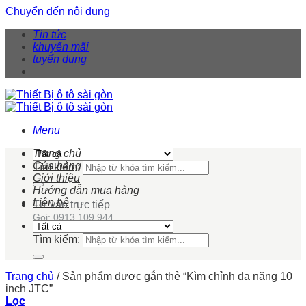
Chuyển đến nội dung
Tin tức
khuyến mãi
tuyển dụng
Menu
Trang chủ
Cửa hàng
Tìm kiếm:
Giới thiệu
Hướng dẫn mua hàng
Liên hệ
Tư vấn trực tiếp
Gọi: 0913 109 944
Tìm kiếm:
Trang chủ
/
Sản phẩm được gắn thẻ “Kìm chỉnh đa năng 10
inch JTC”
Lọc