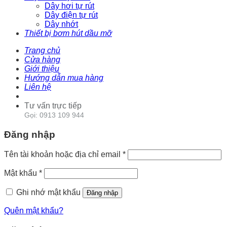
Dây hơi tự rút
Dây điện tự rút
Dây nhớt
Thiết bị bơm hút dầu mỡ
Trang chủ
Cửa hàng
Giới thiệu
Hướng dẫn mua hàng
Liên hệ
Tư vấn trực tiếp
Gọi: 0913 109 944
Đăng nhập
Tên tài khoản hoặc địa chỉ email
*
Mật khẩu
*
Ghi nhớ mật khẩu
Đăng nhập
Quên mật khẩu?