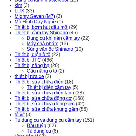
kìm
(3)
LUX
(33)
Mighty Seven (M7)
(3)
Mô Hình Dạy Nghề
(1)
Thiết bị bơm hút dầu mỡ
(29)
Thiết bị cầm tay Shinano
(45)
Dụng cụ khí nén cầm tay
(22)
Máy chà nhám
(13)
Súng vặn ốc Shinano
(10)
Thiết bị điện ô tô
(22)
Thiết bị JTC
(466)
Thiết bị nâng hạ
(20)
Cầu nâng ô tô
(2)
thiết bị rửa xe
(2)
Thiết bị sữa chữa điện
(18)
Thiết bị điện cầm tay
(5)
Thiết bị sửa chữa điện lạnh
(38)
Thiết bị sửa chữa động cơ
(158)
Thiết bị sửa chữa đồng sơn
(42)
Thiết bị sữa chữa khung gầm
(86)
tô vít
(3)
Tủ dụng cụ và dụng cụ cầm tay
(151)
Đầu tuýp
(62)
Tủ dụng cụ
(6)