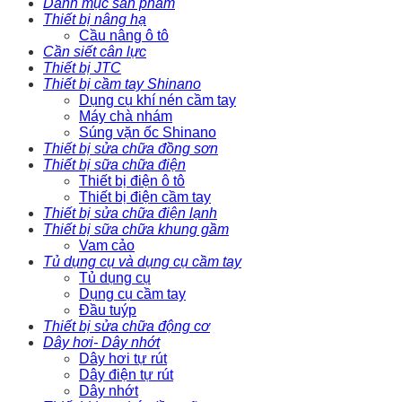
Danh mục sản phẩm
Thiết bị nâng hạ
Cầu nâng ô tô
Cần siết cân lực
Thiết bị JTC
Thiết bị cầm tay Shinano
Dụng cụ khí nén cầm tay
Máy chà nhám
Súng vặn ốc Shinano
Thiết bị sửa chữa đồng sơn
Thiết bị sữa chữa điện
Thiết bị điện ô tô
Thiết bị điện cầm tay
Thiết bị sửa chữa điện lạnh
Thiết bị sữa chữa khung gầm
Vam cảo
Tủ dụng cụ và dụng cụ cầm tay
Tủ dụng cụ
Dụng cụ cầm tay
Đầu tuýp
Thiết bị sửa chữa động cơ
Dây hơi- Dây nhớt
Dây hơi tự rút
Dây điện tự rút
Dây nhớt