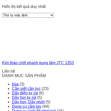
Hiển thị kết quả duy nhất
Kìm tháo chốt phanh trung tâm JTC 1353
Liên hệ
DANH MỤC SẢN PHẨM
búa
(3)
Cần siết cân lực
(23)
Dây điện tự rút
(6)
Dây hơi tự rút
(5)
Dây hơi- Dây nhớt
(5)
Dụng cụ cầm tay
(44)
Dụng cụ lạnh Mastercool
(15)