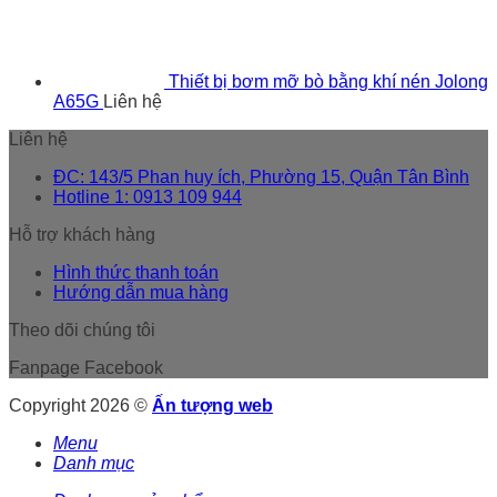
Thiết bị bơm mỡ bò bằng khí nén Jolong
A65G
Liên hệ
Liên hệ
ĐC: 143/5 Phan huy ích, Phường 15, Quận Tân Bình
Hotline 1: 0913 109 944
Hỗ trợ khách hàng
Hình thức thanh toán
Hướng dẫn mua hàng
Theo dõi chúng tôi
Fanpage Facebook
Copyright 2026 ©
Ấn tượng web
Menu
Danh mục