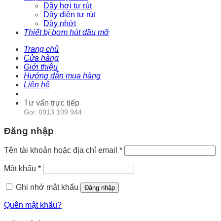
Dây hơi tự rút
Dây điện tự rút
Dây nhớt
Thiết bị bơm hút dầu mỡ
Trang chủ
Cửa hàng
Giới thiệu
Hướng dẫn mua hàng
Liên hệ
Tư vấn trực tiếp
Gọi: 0913 109 944
Đăng nhập
Tên tài khoản hoặc địa chỉ email
*
Mật khẩu
*
Ghi nhớ mật khẩu
Đăng nhập
Quên mật khẩu?