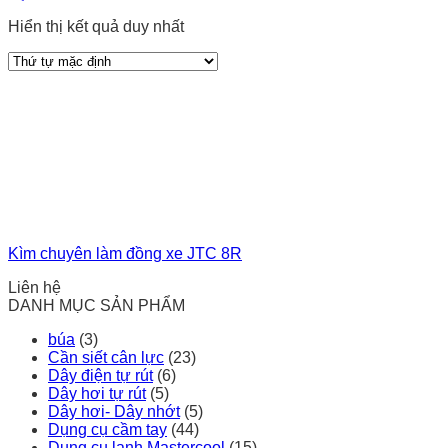
Hiển thị kết quả duy nhất
Kìm chuyên làm đồng xe JTC 8R
Liên hệ
DANH MỤC SẢN PHẨM
búa
(3)
Cần siết cân lực
(23)
Dây điện tự rút
(6)
Dây hơi tự rút
(5)
Dây hơi- Dây nhớt
(5)
Dụng cụ cầm tay
(44)
Dụng cụ lạnh Mastercool
(15)