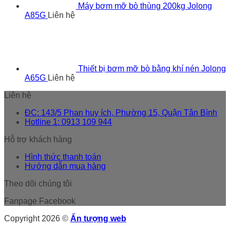
Máy bơm mỡ bò thùng 200kg Jolong
A85G
Liên hệ
Thiết bị bơm mỡ bò bằng khí nén Jolong
A65G
Liên hệ
Liên hệ
ĐC: 143/5 Phan huy ích, Phường 15, Quận Tân Bình
Hotline 1: 0913 109 944
Hỗ trợ khách hàng
Hình thức thanh toán
Hướng dẫn mua hàng
Theo dõi chúng tôi
Fanpage Facebook
Copyright 2026 ©
Ấn tượng web