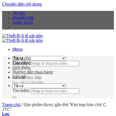
Chuyển đến nội dung
Tin tức
khuyến mãi
tuyển dụng
Menu
Trang chủ
Cửa hàng
Tìm kiếm:
Giới thiệu
Hướng dẫn mua hàng
Liên hệ
Tư vấn trực tiếp
Gọi: 0913 109 944
Tìm kiếm:
Trang chủ
/
Sản phẩm được gắn thẻ “Kìm kẹp hàn chữ C
JTC”
Lọc