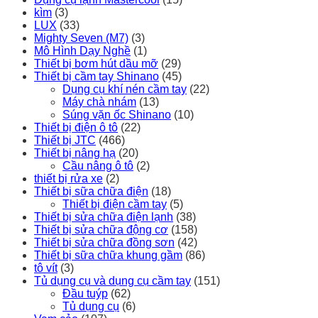
kìm
(3)
LUX
(33)
Mighty Seven (M7)
(3)
Mô Hình Dạy Nghề
(1)
Thiết bị bơm hút dầu mỡ
(29)
Thiết bị cầm tay Shinano
(45)
Dụng cụ khí nén cầm tay
(22)
Máy chà nhám
(13)
Súng vặn ốc Shinano
(10)
Thiết bị điện ô tô
(22)
Thiết bị JTC
(466)
Thiết bị nâng hạ
(20)
Cầu nâng ô tô
(2)
thiết bị rửa xe
(2)
Thiết bị sữa chữa điện
(18)
Thiết bị điện cầm tay
(5)
Thiết bị sửa chữa điện lạnh
(38)
Thiết bị sửa chữa động cơ
(158)
Thiết bị sửa chữa đồng sơn
(42)
Thiết bị sữa chữa khung gầm
(86)
tô vít
(3)
Tủ dụng cụ và dụng cụ cầm tay
(151)
Đầu tuýp
(62)
Tủ dụng cụ
(6)