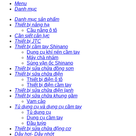
Menu
Danh mục
Danh mục sản phẩm
Thiết bị nâng hạ
Cầu nâng ô tô
Cần siết cân lực
Thiết bị JTC
Thiết bị cầm tay Shinano
Dụng cụ khí nén cầm tay
Máy chà nhám
Súng vặn ốc Shinano
Thiết bị sửa chữa đồng sơn
Thiết bị sữa chữa điện
Thiết bị điện ô tô
Thiết bị điện cầm tay
Thiết bị sửa chữa điện lạnh
Thiết bị sữa chữa khung gầm
Vam cảo
Tủ dụng cụ và dụng cụ cầm tay
Tủ dụng cụ
Dụng cụ cầm tay
Đầu tuýp
Thiết bị sửa chữa động cơ
Dây hơi- Dây nhớt