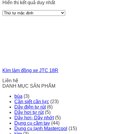
Hiển thị kết quả duy nhất
Kìm làm đồng xe JTC 18R
Liên hệ
DANH MỤC SẢN PHẨM
búa
(3)
Cần siết cân lực
(23)
Dây điện tự rút
(6)
Dây hơi tự rút
(5)
Dây hơi- Dây nhớt
(5)
Dụng cụ cầm tay
(44)
Dụng cụ lạnh Mastercool
(15)
kìm
(3)