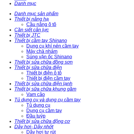
Danh mục
Danh mục sản phẩm
Thiết bị nâng hạ
Cầu nâng ô tô
Cần siết cân lực
Thiết bị JTC
Thiết bị cầm tay Shinano
Dụng cụ khí nén cầm tay
Máy chà nhám
Súng vặn ốc Shinano
Thiết bị sửa chữa đồng sơn
Thiết bị sữa chữa điện
Thiết bị điện ô tô
Thiết bị điện cầm tay
Thiết bị sửa chữa điện lạnh
Thiết bị sữa chữa khung gầm
Vam cảo
Tủ dụng cụ và dụng cụ cầm tay
Tủ dụng cụ
Dụng cụ cầm tay
Đầu tuýp
Thiết bị sửa chữa động cơ
Dây hơi- Dây nhớt
Dây hơi tự rút