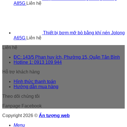
A85G
Liên hệ
Thiết bị bơm mỡ bò bằng khí nén Jolong
A65G
Liên hệ
Liên hệ
ĐC: 143/5 Phan huy ích, Phường 15, Quận Tân Bình
Hotline 1: 0913 109 944
Hỗ trợ khách hàng
Hình thức thanh toán
Hướng dẫn mua hàng
Theo dõi chúng tôi
Fanpage Facebook
Copyright 2026 ©
Ấn tượng web
Menu