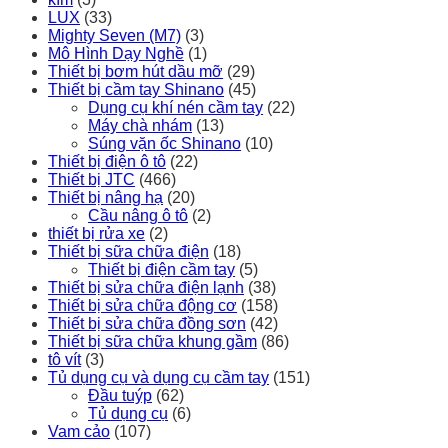
LUX
(33)
Mighty Seven (M7)
(3)
Mô Hình Dạy Nghề
(1)
Thiết bị bơm hút dầu mỡ
(29)
Thiết bị cầm tay Shinano
(45)
Dụng cụ khí nén cầm tay
(22)
Máy chà nhám
(13)
Súng vặn ốc Shinano
(10)
Thiết bị điện ô tô
(22)
Thiết bị JTC
(466)
Thiết bị nâng hạ
(20)
Cầu nâng ô tô
(2)
thiết bị rửa xe
(2)
Thiết bị sữa chữa điện
(18)
Thiết bị điện cầm tay
(5)
Thiết bị sửa chữa điện lạnh
(38)
Thiết bị sửa chữa động cơ
(158)
Thiết bị sửa chữa đồng sơn
(42)
Thiết bị sữa chữa khung gầm
(86)
tô vít
(3)
Tủ dụng cụ và dụng cụ cầm tay
(151)
Đầu tuýp
(62)
Tủ dụng cụ
(6)
Vam cảo
(107)