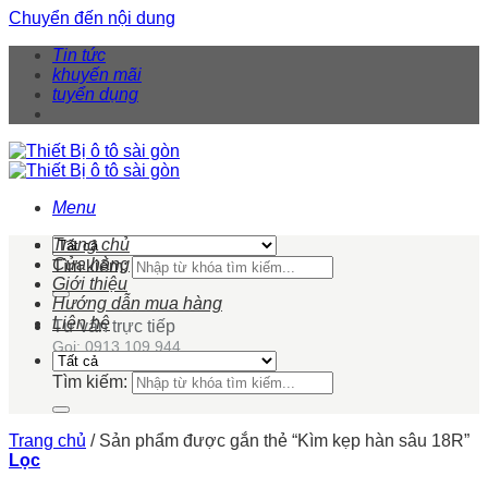
Chuyển đến nội dung
Tin tức
khuyến mãi
tuyển dụng
Menu
Trang chủ
Cửa hàng
Tìm kiếm:
Giới thiệu
Hướng dẫn mua hàng
Liên hệ
Tư vấn trực tiếp
Gọi: 0913 109 944
Tìm kiếm:
Trang chủ
/
Sản phẩm được gắn thẻ “Kìm kẹp hàn sâu 18R”
Lọc