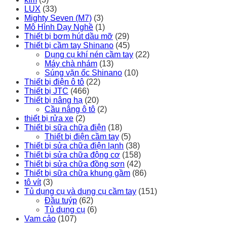
LUX
(33)
Mighty Seven (M7)
(3)
Mô Hình Dạy Nghề
(1)
Thiết bị bơm hút dầu mỡ
(29)
Thiết bị cầm tay Shinano
(45)
Dụng cụ khí nén cầm tay
(22)
Máy chà nhám
(13)
Súng vặn ốc Shinano
(10)
Thiết bị điện ô tô
(22)
Thiết bị JTC
(466)
Thiết bị nâng hạ
(20)
Cầu nâng ô tô
(2)
thiết bị rửa xe
(2)
Thiết bị sữa chữa điện
(18)
Thiết bị điện cầm tay
(5)
Thiết bị sửa chữa điện lạnh
(38)
Thiết bị sửa chữa động cơ
(158)
Thiết bị sửa chữa đồng sơn
(42)
Thiết bị sữa chữa khung gầm
(86)
tô vít
(3)
Tủ dụng cụ và dụng cụ cầm tay
(151)
Đầu tuýp
(62)
Tủ dụng cụ
(6)
Vam cảo
(107)