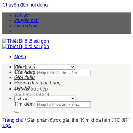
Chuyển đến nội dung
Tin tức
khuyến mãi
tuyển dụng
Menu
Trang chủ
Cửa hàng
Tìm kiếm:
Giới thiệu
Hướng dẫn mua hàng
Liên hệ
Tư vấn trực tiếp
Gọi: 0913 109 944
Tìm kiếm:
Trang chủ
/
Sản phẩm được gắn thẻ “Kìm khóa hàn JTC 8R”
Lọc