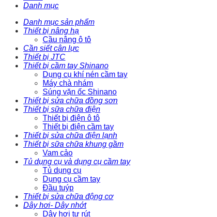
Danh mục
Danh mục sản phẩm
Thiết bị nâng hạ
Cầu nâng ô tô
Cần siết cân lực
Thiết bị JTC
Thiết bị cầm tay Shinano
Dụng cụ khí nén cầm tay
Máy chà nhám
Súng vặn ốc Shinano
Thiết bị sửa chữa đồng sơn
Thiết bị sữa chữa điện
Thiết bị điện ô tô
Thiết bị điện cầm tay
Thiết bị sửa chữa điện lạnh
Thiết bị sữa chữa khung gầm
Vam cảo
Tủ dụng cụ và dụng cụ cầm tay
Tủ dụng cụ
Dụng cụ cầm tay
Đầu tuýp
Thiết bị sửa chữa động cơ
Dây hơi- Dây nhớt
Dây hơi tự rút