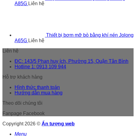
A85G
Liên hệ
Thiết bị bơm mỡ bò bằng khí nén Jolong
A65G
Liên hệ
Liên hệ
ĐC: 143/5 Phan huy ích, Phường 15, Quận Tân Bình
Hotline 1: 0913 109 944
Hỗ trợ khách hàng
Hình thức thanh toán
Hướng dẫn mua hàng
Theo dõi chúng tôi
Fanpage Facebook
Copyright 2026 ©
Ấn tượng web
Menu