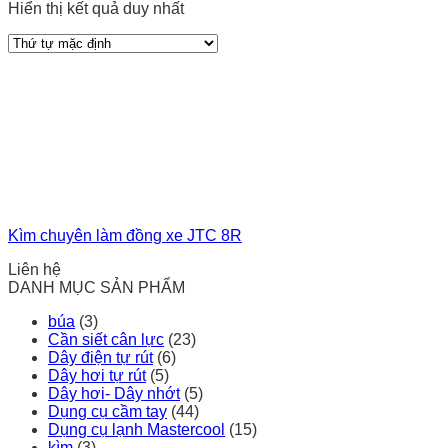
Hiển thị kết quả duy nhất
Kìm chuyên làm đồng xe JTC 8R
Liên hệ
DANH MỤC SẢN PHẨM
búa
(3)
Cần siết cân lực
(23)
Dây điện tự rút
(6)
Dây hơi tự rút
(5)
Dây hơi- Dây nhớt
(5)
Dụng cụ cầm tay
(44)
Dụng cụ lạnh Mastercool
(15)
kìm
(3)