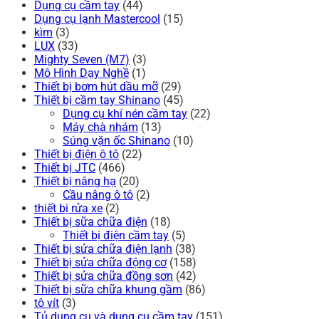
Dụng cụ cầm tay
(44)
Dụng cụ lạnh Mastercool
(15)
kìm
(3)
LUX
(33)
Mighty Seven (M7)
(3)
Mô Hình Dạy Nghề
(1)
Thiết bị bơm hút dầu mỡ
(29)
Thiết bị cầm tay Shinano
(45)
Dụng cụ khí nén cầm tay
(22)
Máy chà nhám
(13)
Súng vặn ốc Shinano
(10)
Thiết bị điện ô tô
(22)
Thiết bị JTC
(466)
Thiết bị nâng hạ
(20)
Cầu nâng ô tô
(2)
thiết bị rửa xe
(2)
Thiết bị sữa chữa điện
(18)
Thiết bị điện cầm tay
(5)
Thiết bị sửa chữa điện lạnh
(38)
Thiết bị sửa chữa động cơ
(158)
Thiết bị sửa chữa đồng sơn
(42)
Thiết bị sữa chữa khung gầm
(86)
tô vít
(3)
Tủ dụng cụ và dụng cụ cầm tay
(151)