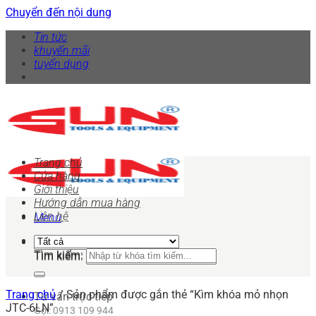
Chuyển đến nội dung
Tin tức
khuyến mãi
tuyển dụng
Trang chủ
Cửa hàng
Giới thiệu
Hướng dẫn mua hàng
Liên hệ
Menu
Tìm kiếm:
Tìm kiếm:
Trang chủ
/
Sản phẩm được gắn thẻ “Kìm khóa mỏ nhọn
Tư vấn trực tiếp
JTC-6LN”
Gọi: 0913 109 944