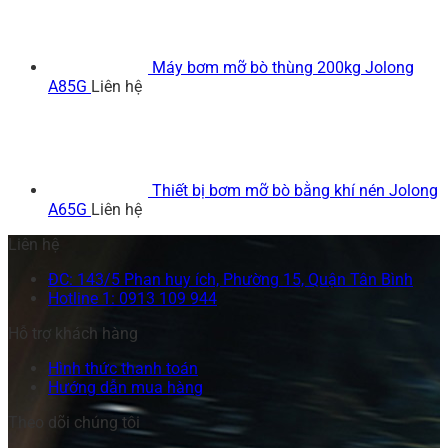
Máy bơm mỡ bò thùng 200kg Jolong
A85G
Liên hệ
Thiết bị bơm mỡ bò bằng khí nén Jolong
A65G
Liên hệ
Liên hệ
ĐC: 143/5 Phan huy ích, Phường 15, Quận Tân Bình
Hotline 1: 0913 109 944
Hỗ trợ khách hàng
Hình thức thanh toán
Hướng dẫn mua hàng
Theo dõi chúng tôi