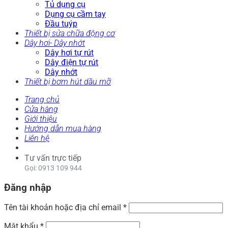
Tủ dụng cụ
Dụng cụ cầm tay
Đầu tuýp
Thiết bị sửa chữa động cơ
Dây hơi- Dây nhớt
Dây hơi tự rút
Dây điện tự rút
Dây nhớt
Thiết bị bơm hút dầu mỡ
Trang chủ
Cửa hàng
Giới thiệu
Hướng dẫn mua hàng
Liên hệ
Tư vấn trực tiếp
Gọi: 0913 109 944
Đăng nhập
Tên tài khoản hoặc địa chỉ email
*
Mật khẩu
*