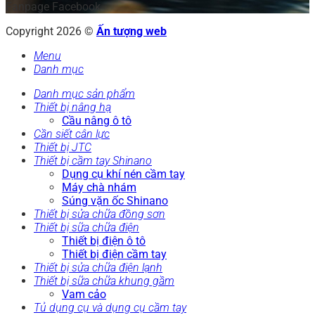
Fanpage Facebook
Copyright 2026 ©
Ấn tượng web
Menu
Danh mục
Danh mục sản phẩm
Thiết bị nâng hạ
Cầu nâng ô tô
Cần siết cân lực
Thiết bị JTC
Thiết bị cầm tay Shinano
Dụng cụ khí nén cầm tay
Máy chà nhám
Súng vặn ốc Shinano
Thiết bị sửa chữa đồng sơn
Thiết bị sữa chữa điện
Thiết bị điện ô tô
Thiết bị điện cầm tay
Thiết bị sửa chữa điện lạnh
Thiết bị sữa chữa khung gầm
Vam cảo
Tủ dụng cụ và dụng cụ cầm tay