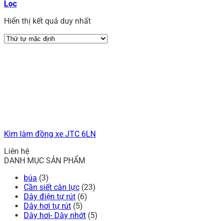
Lọc
Hiển thị kết quả duy nhất
Kìm làm đồng xe JTC 6LN
Liên hệ
DANH MỤC SẢN PHẨM
búa
(3)
Cần siết cân lực
(23)
Dây điện tự rút
(6)
Dây hơi tự rút
(5)
Dây hơi- Dây nhớt
(5)