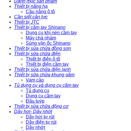
Danh mục sản phẩm
Thiết bị nâng hạ
Cầu nâng ô tô
Cần siết cân lực
Thiết bị JTC
Thiết bị cầm tay Shinano
Dụng cụ khí nén cầm tay
Máy chà nhám
Súng vặn ốc Shinano
Thiết bị sửa chữa đồng sơn
Thiết bị sữa chữa điện
Thiết bị điện ô tô
Thiết bị điện cầm tay
Thiết bị sửa chữa điện lạnh
Thiết bị sữa chữa khung gầm
Vam cảo
Tủ dụng cụ và dụng cụ cầm tay
Tủ dụng cụ
Dụng cụ cầm tay
Đầu tuýp
Thiết bị sửa chữa động cơ
Dây hơi- Dây nhớt
Dây hơi tự rút
Dây điện tự rút
Dây nhớt