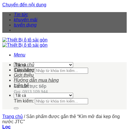
Chuyển đến nội dung
Tin tức
khuyến mãi
tuyển dụng
Menu
Trang chủ
Cửa hàng
Tìm kiếm:
Giới thiệu
Hướng dẫn mua hàng
Liên hệ
Tư vấn trực tiếp
Gọi: 0913 109 944
Tìm kiếm:
Trang chủ
/
Sản phẩm được gắn thẻ “Kìm mở đai kẹp ống
nước JTC”
Lọc