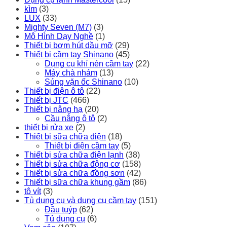
kìm
(3)
LUX
(33)
Mighty Seven (M7)
(3)
Mô Hình Dạy Nghề
(1)
Thiết bị bơm hút dầu mỡ
(29)
Thiết bị cầm tay Shinano
(45)
Dụng cụ khí nén cầm tay
(22)
Máy chà nhám
(13)
Súng vặn ốc Shinano
(10)
Thiết bị điện ô tô
(22)
Thiết bị JTC
(466)
Thiết bị nâng hạ
(20)
Cầu nâng ô tô
(2)
thiết bị rửa xe
(2)
Thiết bị sữa chữa điện
(18)
Thiết bị điện cầm tay
(5)
Thiết bị sửa chữa điện lạnh
(38)
Thiết bị sửa chữa động cơ
(158)
Thiết bị sửa chữa đồng sơn
(42)
Thiết bị sữa chữa khung gầm
(86)
tô vít
(3)
Tủ dụng cụ và dụng cụ cầm tay
(151)
Đầu tuýp
(62)
Tủ dụng cụ
(6)