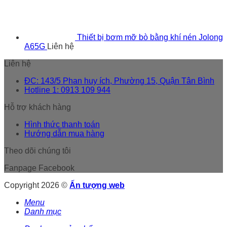
Thiết bị bơm mỡ bò bằng khí nén Jolong
A65G
Liên hệ
Liên hệ
ĐC: 143/5 Phan huy ích, Phường 15, Quận Tân Bình
Hotline 1: 0913 109 944
Hỗ trợ khách hàng
Hình thức thanh toán
Hướng dẫn mua hàng
Theo dõi chúng tôi
Fanpage Facebook
Copyright 2026 ©
Ấn tượng web
Menu
Danh mục