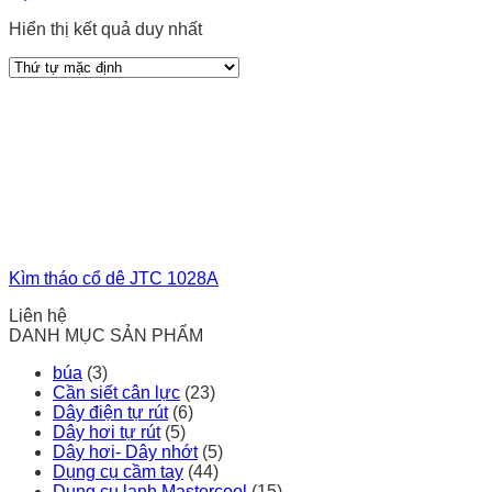
Hiển thị kết quả duy nhất
Kìm tháo cổ dê JTC 1028A
Liên hệ
DANH MỤC SẢN PHẨM
búa
(3)
Cần siết cân lực
(23)
Dây điện tự rút
(6)
Dây hơi tự rút
(5)
Dây hơi- Dây nhớt
(5)
Dụng cụ cầm tay
(44)
Dụng cụ lạnh Mastercool
(15)