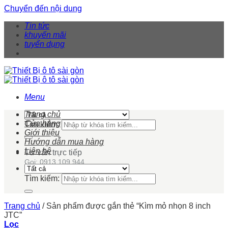
Chuyển đến nội dung
Tin tức
khuyến mãi
tuyển dụng
Menu
Trang chủ
Cửa hàng
Tìm kiếm:
Giới thiệu
Hướng dẫn mua hàng
Liên hệ
Tư vấn trực tiếp
Gọi: 0913 109 944
Tìm kiếm:
Trang chủ
/
Sản phẩm được gắn thẻ “Kìm mỏ nhọn 8 inch
JTC”
Lọc