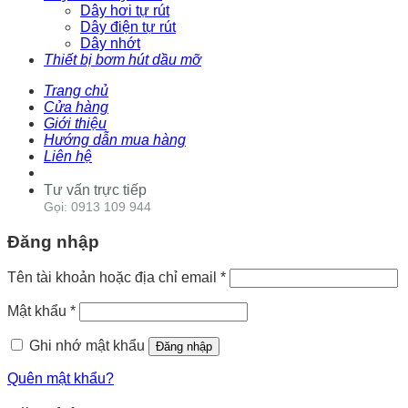
Dây hơi tự rút
Dây điện tự rút
Dây nhớt
Thiết bị bơm hút dầu mỡ
Trang chủ
Cửa hàng
Giới thiệu
Hướng dẫn mua hàng
Liên hệ
Tư vấn trực tiếp
Gọi: 0913 109 944
Đăng nhập
Tên tài khoản hoặc địa chỉ email
*
Mật khẩu
*
Ghi nhớ mật khẩu
Đăng nhập
Quên mật khẩu?