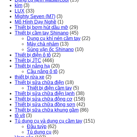
kìm
(3)
LUX
(33)
Mighty Seven (M7)
(3)
Mô Hình Dạy Nghề
(1)
Thiết bị bơm hút dầu mỡ
(29)
Thiết bị cầm tay Shinano
(45)
Dụng cụ khí nén cầm tay
(22)
Máy chà nhám
(13)
Súng vặn ốc Shinano
(10)
Thiết bị điện ô tô
(22)
Thiết bị JTC
(466)
Thiết bị nâng hạ
(20)
Cầu nâng ô tô
(2)
thiết bị rửa xe
(2)
Thiết bị sữa chữa điện
(18)
Thiết bị điện cầm tay
(5)
Thiết bị sửa chữa điện lạnh
(38)
Thiết bị sửa chữa động cơ
(158)
Thiết bị sửa chữa đồng sơn
(42)
Thiết bị sữa chữa khung gầm
(86)
tô vít
(3)
Tủ dụng cụ và dụng cụ cầm tay
(151)
Đầu tuýp
(62)
Tủ dụng cụ
(6)