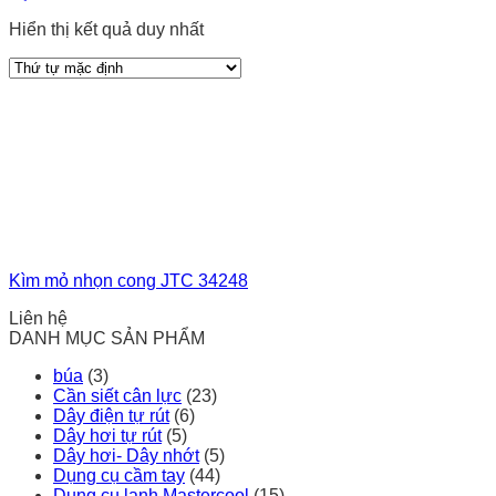
Hiển thị kết quả duy nhất
Kìm mỏ nhọn cong JTC 34248
Liên hệ
DANH MỤC SẢN PHẨM
búa
(3)
Cần siết cân lực
(23)
Dây điện tự rút
(6)
Dây hơi tự rút
(5)
Dây hơi- Dây nhớt
(5)
Dụng cụ cầm tay
(44)
Dụng cụ lạnh Mastercool
(15)