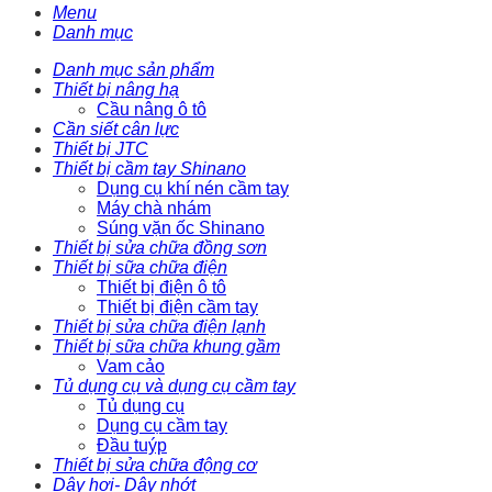
Menu
Danh mục
Danh mục sản phẩm
Thiết bị nâng hạ
Cầu nâng ô tô
Cần siết cân lực
Thiết bị JTC
Thiết bị cầm tay Shinano
Dụng cụ khí nén cầm tay
Máy chà nhám
Súng vặn ốc Shinano
Thiết bị sửa chữa đồng sơn
Thiết bị sữa chữa điện
Thiết bị điện ô tô
Thiết bị điện cầm tay
Thiết bị sửa chữa điện lạnh
Thiết bị sữa chữa khung gầm
Vam cảo
Tủ dụng cụ và dụng cụ cầm tay
Tủ dụng cụ
Dụng cụ cầm tay
Đầu tuýp
Thiết bị sửa chữa động cơ
Dây hơi- Dây nhớt