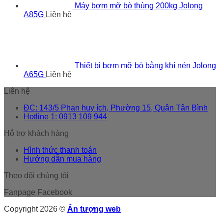
Máy bơm mỡ bò thùng 200kg Jolong
A85G
Liên hệ
Thiết bị bơm mỡ bò bằng khí nén Jolong
A65G
Liên hệ
Liên hệ
ĐC: 143/5 Phan huy ích, Phường 15, Quận Tân Bình
Hotline 1: 0913 109 944
Hỗ trợ khách hàng
Hình thức thanh toán
Hướng dẫn mua hàng
Theo dõi chúng tôi
Fanpage Facebook
Copyright 2026 ©
Ấn tượng web