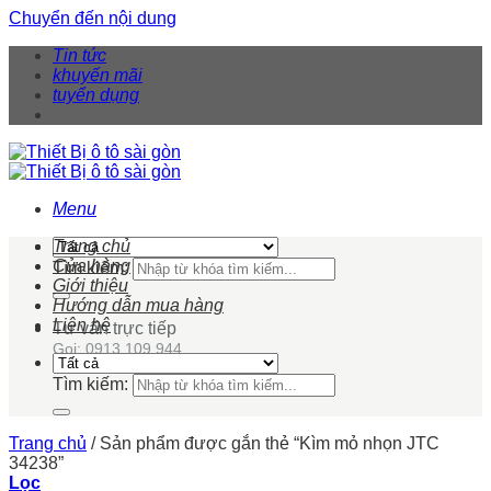
Chuyển đến nội dung
Tin tức
khuyến mãi
tuyển dụng
Menu
Trang chủ
Cửa hàng
Tìm kiếm:
Giới thiệu
Hướng dẫn mua hàng
Liên hệ
Tư vấn trực tiếp
Gọi: 0913 109 944
Tìm kiếm:
Trang chủ
/
Sản phẩm được gắn thẻ “Kìm mỏ nhọn JTC
34238”
Lọc