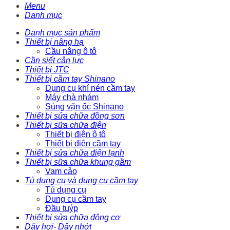
Menu
Danh mục
Danh mục sản phẩm
Thiết bị nâng hạ
Cầu nâng ô tô
Cần siết cân lực
Thiết bị JTC
Thiết bị cầm tay Shinano
Dụng cụ khí nén cầm tay
Máy chà nhám
Súng vặn ốc Shinano
Thiết bị sửa chữa đồng sơn
Thiết bị sữa chữa điện
Thiết bị điện ô tô
Thiết bị điện cầm tay
Thiết bị sửa chữa điện lạnh
Thiết bị sữa chữa khung gầm
Vam cảo
Tủ dụng cụ và dụng cụ cầm tay
Tủ dụng cụ
Dụng cụ cầm tay
Đầu tuýp
Thiết bị sửa chữa động cơ
Dây hơi- Dây nhớt