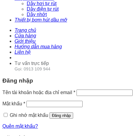
Dây hơi tự rút
Dây điện tự rút
Dây nhớt
Thiết bị bơm hút dầu mỡ
Trang chủ
Cửa hàng
Giới thiệu
Hướng dẫn mua hàng
Liên hệ
Tư vấn trực tiếp
Gọi: 0913 109 944
Đăng nhập
Tên tài khoản hoặc địa chỉ email
*
Mật khẩu
*
Ghi nhớ mật khẩu
Đăng nhập
Quên mật khẩu?