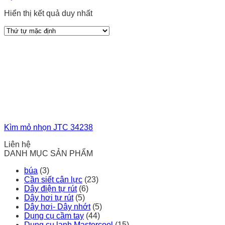
Hiển thị kết quả duy nhất
Kìm mỏ nhọn JTC 34238
Liên hệ
DANH MỤC SẢN PHẨM
búa
(3)
Cần siết cân lực
(23)
Dây điện tự rút
(6)
Dây hơi tự rút
(5)
Dây hơi- Dây nhớt
(5)
Dụng cụ cầm tay
(44)
Dụng cụ lạnh Mastercool
(15)