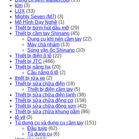
kìm
(3)
LUX
(33)
Mighty Seven (M7)
(3)
Mô Hình Dạy Nghề
(1)
Thiết bị bơm hút dầu mỡ
(29)
Thiết bị cầm tay Shinano
(45)
Dụng cụ khí nén cầm tay
(22)
Máy chà nhám
(13)
Súng vặn ốc Shinano
(10)
Thiết bị điện ô tô
(22)
Thiết bị JTC
(466)
Thiết bị nâng hạ
(20)
Cầu nâng ô tô
(2)
thiết bị rửa xe
(2)
Thiết bị sữa chữa điện
(18)
Thiết bị điện cầm tay
(5)
Thiết bị sửa chữa điện lạnh
(38)
Thiết bị sửa chữa động cơ
(158)
Thiết bị sửa chữa đồng sơn
(42)
Thiết bị sữa chữa khung gầm
(86)
tô vít
(3)
Tủ dụng cụ và dụng cụ cầm tay
(151)
Đầu tuýp
(62)
Tủ dụng cụ
(6)