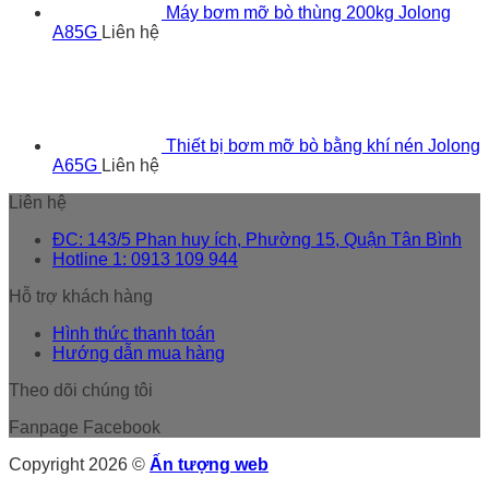
Máy bơm mỡ bò thùng 200kg Jolong
A85G
Liên hệ
Thiết bị bơm mỡ bò bằng khí nén Jolong
A65G
Liên hệ
Liên hệ
ĐC: 143/5 Phan huy ích, Phường 15, Quận Tân Bình
Hotline 1: 0913 109 944
Hỗ trợ khách hàng
Hình thức thanh toán
Hướng dẫn mua hàng
Theo dõi chúng tôi
Fanpage Facebook
Copyright 2026 ©
Ấn tượng web