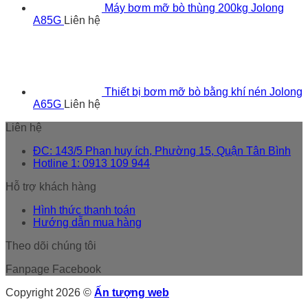
Máy bơm mỡ bò thùng 200kg Jolong
A85G
Liên hệ
Thiết bị bơm mỡ bò bằng khí nén Jolong
A65G
Liên hệ
Liên hệ
ĐC: 143/5 Phan huy ích, Phường 15, Quận Tân Bình
Hotline 1: 0913 109 944
Hỗ trợ khách hàng
Hình thức thanh toán
Hướng dẫn mua hàng
Theo dõi chúng tôi
Fanpage Facebook
Copyright 2026 ©
Ấn tượng web