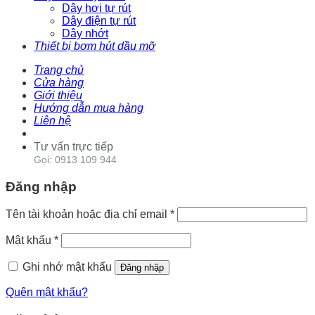
Dây hơi tự rút
Dây điện tự rút
Dây nhớt
Thiết bị bơm hút dầu mỡ
Trang chủ
Cửa hàng
Giới thiệu
Hướng dẫn mua hàng
Liên hệ
Tư vấn trực tiếp
Gọi: 0913 109 944
Đăng nhập
Tên tài khoản hoặc địa chỉ email
*
Mật khẩu
*
Ghi nhớ mật khẩu
Đăng nhập
Quên mật khẩu?