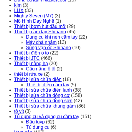
kìm
(3)
LUX
(33)
Mighty Seven (M7)
(3)
Mô Hình Dạy Nghề
(1)
Thiết bị bơm hút dầu mỡ
(29)
Thiết bị cầm tay Shinano
(45)
Dụng cụ khí nén cầm tay
(22)
Máy chà nhám
(13)
Súng vặn ốc Shinano
(10)
Thiết bị điện ô tô
(22)
Thiết bị JTC
(466)
Thiết bị nâng hạ
(20)
Cầu nâng ô tô
(2)
thiết bị rửa xe
(2)
Thiết bị sữa chữa điện
(18)
Thiết bị điện cầm tay
(5)
Thiết bị sửa chữa điện lạnh
(38)
Thiết bị sửa chữa động cơ
(158)
Thiết bị sửa chữa đồng sơn
(42)
Thiết bị sữa chữa khung gầm
(86)
tô vít
(3)
Tủ dụng cụ và dụng cụ cầm tay
(151)
Đầu tuýp
(62)
Tủ dụng cụ
(6)