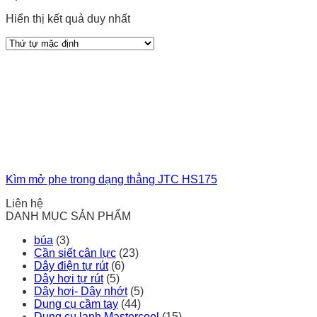
Hiển thị kết quả duy nhất
Kìm mở phe trong dạng thẳng JTC HS175
Liên hệ
DANH MỤC SẢN PHẨM
búa
(3)
Cần siết cân lực
(23)
Dây điện tự rút
(6)
Dây hơi tự rút
(5)
Dây hơi- Dây nhớt
(5)
Dụng cụ cầm tay
(44)
Dụng cụ lạnh Mastercool
(15)