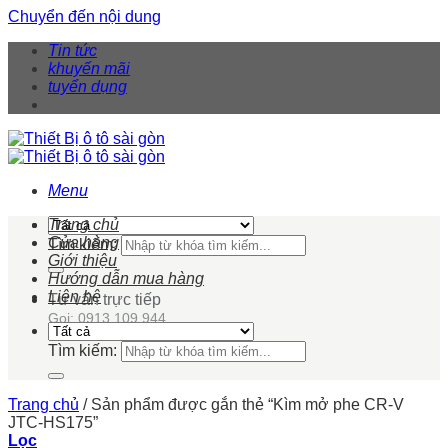
Chuyển đến nội dung
Tin tức
khuyến mãi
tuyển dụng
Menu
Trang chủ
Cửa hàng
Tìm kiếm:
Giới thiệu
Hướng dẫn mua hàng
Liên hệ
Tư vấn trực tiếp
Gọi: 0913 109 944
Tìm kiếm:
Trang chủ
/
Sản phẩm được gắn thẻ “Kìm mở phe CR-V
JTC-HS175”
Lọc