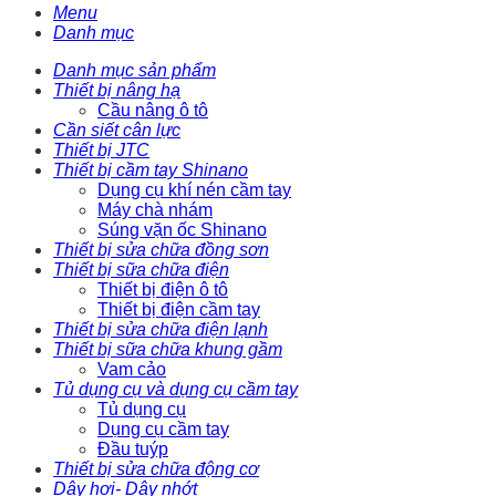
Menu
Danh mục
Danh mục sản phẩm
Thiết bị nâng hạ
Cầu nâng ô tô
Cần siết cân lực
Thiết bị JTC
Thiết bị cầm tay Shinano
Dụng cụ khí nén cầm tay
Máy chà nhám
Súng vặn ốc Shinano
Thiết bị sửa chữa đồng sơn
Thiết bị sữa chữa điện
Thiết bị điện ô tô
Thiết bị điện cầm tay
Thiết bị sửa chữa điện lạnh
Thiết bị sữa chữa khung gầm
Vam cảo
Tủ dụng cụ và dụng cụ cầm tay
Tủ dụng cụ
Dụng cụ cầm tay
Đầu tuýp
Thiết bị sửa chữa động cơ
Dây hơi- Dây nhớt