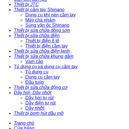
Thiết bị JTC
Thiết bị cầm tay Shinano
Dụng cụ khí nén cầm tay
Máy chà nhám
Súng vặn ốc Shinano
Thiết bị sửa chữa đồng sơn
Thiết bị sữa chữa điện
Thiết bị điện ô tô
Thiết bị điện cầm tay
Thiết bị sửa chữa điện lạnh
Thiết bị sữa chữa khung gầm
Vam cảo
Tủ dụng cụ và dụng cụ cầm tay
Tủ dụng cụ
Dụng cụ cầm tay
Đầu tuýp
Thiết bị sửa chữa động cơ
Dây hơi- Dây nhớt
Dây hơi tự rút
Dây điện tự rút
Dây nhớt
Thiết bị bơm hút dầu mỡ
Trang chủ
Cửa hàng