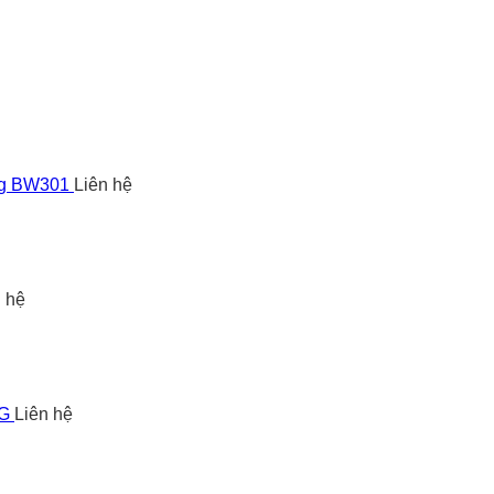
ng BW301
Liên hệ
n hệ
5G
Liên hệ