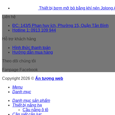
Thiết bị bơm mỡ bò bằng khí nén Jolong
Liên hệ
ĐC: 143/5 Phan huy ích, Phường 15, Quận Tân Bình
Hotline 1: 0913 109 944
Hỗ trợ khách hàng
Hình thức thanh toán
Hướng dẫn mua hàng
Theo dõi chúng tôi
Fanpage Facebook
Copyright 2026 ©
Ấn tượng web
Menu
Danh mục
Danh mục sản phẩm
Thiết bị nâng hạ
Cầu nâng ô tô
Cần siết cân lực