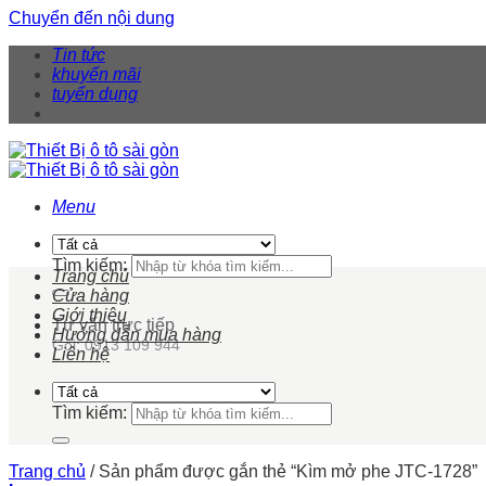
Chuyển đến nội dung
Tin tức
khuyến mãi
tuyển dụng
Menu
Tìm kiếm:
Trang chủ
Cửa hàng
Giới thiệu
Tư vấn trực tiếp
Hướng dẫn mua hàng
Gọi: 0913 109 944
Liên hệ
Tìm kiếm:
Trang chủ
/
Sản phẩm được gắn thẻ “Kìm mở phe JTC-1728”