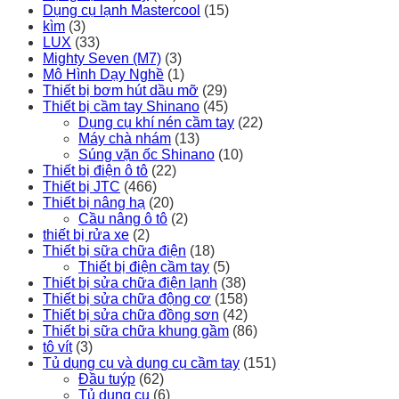
Dụng cụ lạnh Mastercool
(15)
kìm
(3)
LUX
(33)
Mighty Seven (M7)
(3)
Mô Hình Dạy Nghề
(1)
Thiết bị bơm hút dầu mỡ
(29)
Thiết bị cầm tay Shinano
(45)
Dụng cụ khí nén cầm tay
(22)
Máy chà nhám
(13)
Súng vặn ốc Shinano
(10)
Thiết bị điện ô tô
(22)
Thiết bị JTC
(466)
Thiết bị nâng hạ
(20)
Cầu nâng ô tô
(2)
thiết bị rửa xe
(2)
Thiết bị sữa chữa điện
(18)
Thiết bị điện cầm tay
(5)
Thiết bị sửa chữa điện lạnh
(38)
Thiết bị sửa chữa động cơ
(158)
Thiết bị sửa chữa đồng sơn
(42)
Thiết bị sữa chữa khung gầm
(86)
tô vít
(3)
Tủ dụng cụ và dụng cụ cầm tay
(151)
Đầu tuýp
(62)
Tủ dụng cụ
(6)