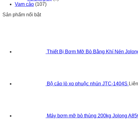
Vam cảo
(107)
Sản phẩm nổi bật
Thiết Bị Bơm Mỡ Bò Bằng Khí Nén Jolo
Bộ cảo lò xo phuộc nhún JTC-1404S
Liê
Máy bơm mỡ bò thùng 200kg Jolong A8