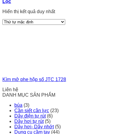
Lọc
Hiển thị kết quả duy nhất
Kìm mở phe hộp số JTC 1728
Liên hệ
DANH MỤC SẢN PHẨM
búa
(3)
Cần siết cân lực
(23)
Dây điện tự rút
(6)
Dây hơi tự rút
(5)
Dây hơi- Dây nhớt
(5)
Dụng cụ cầm tay
(44)