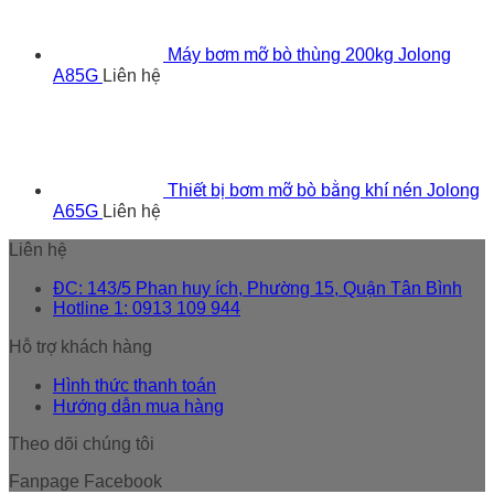
Máy bơm mỡ bò thùng 200kg Jolong
A85G
Liên hệ
Thiết bị bơm mỡ bò bằng khí nén Jolong
A65G
Liên hệ
Liên hệ
ĐC: 143/5 Phan huy ích, Phường 15, Quận Tân Bình
Hotline 1: 0913 109 944
Hỗ trợ khách hàng
Hình thức thanh toán
Hướng dẫn mua hàng
Theo dõi chúng tôi
Fanpage Facebook