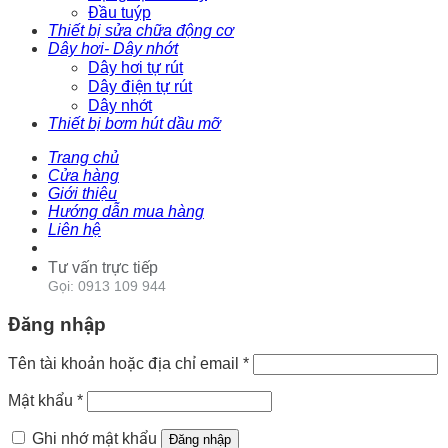
Đầu tuýp
Thiết bị sửa chữa động cơ
Dây hơi- Dây nhớt
Dây hơi tự rút
Dây điện tự rút
Dây nhớt
Thiết bị bơm hút dầu mỡ
Trang chủ
Cửa hàng
Giới thiệu
Hướng dẫn mua hàng
Liên hệ
Tư vấn trực tiếp
Gọi: 0913 109 944
Đăng nhập
Tên tài khoản hoặc địa chỉ email
*
Mật khẩu
*
Ghi nhớ mật khẩu
Đăng nhập