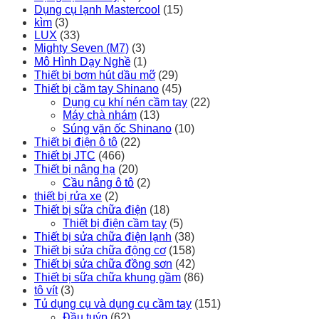
Dụng cụ lạnh Mastercool
(15)
kìm
(3)
LUX
(33)
Mighty Seven (M7)
(3)
Mô Hình Dạy Nghề
(1)
Thiết bị bơm hút dầu mỡ
(29)
Thiết bị cầm tay Shinano
(45)
Dụng cụ khí nén cầm tay
(22)
Máy chà nhám
(13)
Súng vặn ốc Shinano
(10)
Thiết bị điện ô tô
(22)
Thiết bị JTC
(466)
Thiết bị nâng hạ
(20)
Cầu nâng ô tô
(2)
thiết bị rửa xe
(2)
Thiết bị sữa chữa điện
(18)
Thiết bị điện cầm tay
(5)
Thiết bị sửa chữa điện lạnh
(38)
Thiết bị sửa chữa động cơ
(158)
Thiết bị sửa chữa đồng sơn
(42)
Thiết bị sữa chữa khung gầm
(86)
tô vít
(3)
Tủ dụng cụ và dụng cụ cầm tay
(151)
Đầu tuýp
(62)