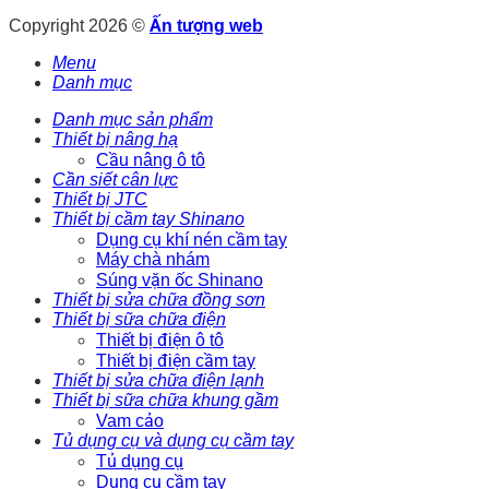
Copyright 2026 ©
Ấn tượng web
Menu
Danh mục
Danh mục sản phẩm
Thiết bị nâng hạ
Cầu nâng ô tô
Cần siết cân lực
Thiết bị JTC
Thiết bị cầm tay Shinano
Dụng cụ khí nén cầm tay
Máy chà nhám
Súng vặn ốc Shinano
Thiết bị sửa chữa đồng sơn
Thiết bị sữa chữa điện
Thiết bị điện ô tô
Thiết bị điện cầm tay
Thiết bị sửa chữa điện lạnh
Thiết bị sữa chữa khung gầm
Vam cảo
Tủ dụng cụ và dụng cụ cầm tay
Tủ dụng cụ
Dụng cụ cầm tay