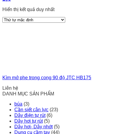
Hiển thị kết quả duy nhất
Kìm mở phe trong cong 90 độ JTC HB175
Liên hệ
DANH MỤC SẢN PHẨM
búa
(3)
Cần siết cân lực
(23)
Dây điện tự rút
(6)
Dây hơi tự rút
(5)
Dây hơi- Dây nhớt
(5)
Dụng cụ cầm tay
(44)