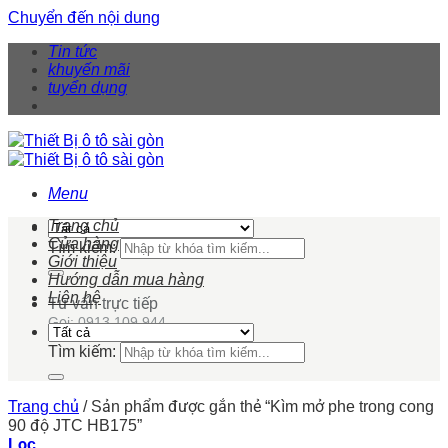
Chuyển đến nội dung
Tin tức
khuyến mãi
tuyển dụng
Menu
Trang chủ
Cửa hàng
Tìm kiếm:
Giới thiệu
Hướng dẫn mua hàng
Liên hệ
Tư vấn trực tiếp
Gọi: 0913 109 944
Tìm kiếm:
Trang chủ
/
Sản phẩm được gắn thẻ “Kìm mở phe trong cong
90 độ JTC HB175”
Lọc