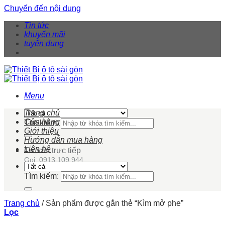
Chuyển đến nội dung
Tin tức
khuyến mãi
tuyển dụng
Menu
Trang chủ
Cửa hàng
Tìm kiếm:
Giới thiệu
Hướng dẫn mua hàng
Liên hệ
Tư vấn trực tiếp
Gọi: 0913 109 944
Tìm kiếm:
Trang chủ
/
Sản phẩm được gắn thẻ “Kìm mở phe”
Lọc