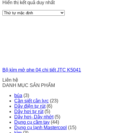
Hiển thị kết quả duy nhất
Bộ kìm mở phe 04 chi tiết JTC K5041
Liên hệ
DANH MỤC SẢN PHẨM
búa
(3)
Cần siết cân lực
(23)
Dây điện tự rút
(6)
Dây hơi tự rút
(5)
Dây hơi- Dây nhớt
(5)
Dụng cụ cầm tay
(44)
Dụng cụ lạnh Mastercool
(15)
kìm
(3)