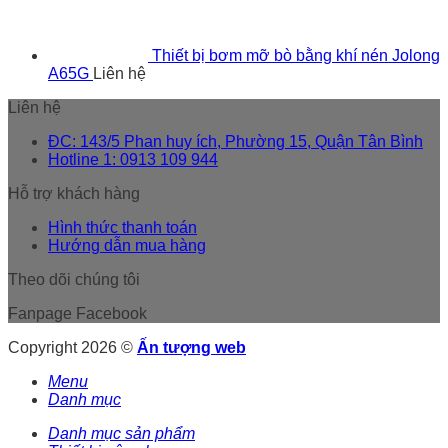
Thiết bị bơm mỡ bò bằng khí nén Jolong
A65G
Liên hệ
Liên hệ
ĐC: 143/5 Phan huy ích, Phường 15, Quận Tân Bình
Hotline 1: 0913 109 944
Hỗ trợ khách hàng
Hình thức thanh toán
Hướng dẫn mua hàng
Theo dõi chúng tôi
Fanpage Facebook
Copyright 2026 ©
Ấn tượng web
Menu
Danh mục
Danh mục sản phẩm