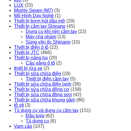
LUX
(33)
Mighty Seven (M7)
(3)
Mô Hình Dạy Nghề
(1)
Thiết bị bơm hút dầu mỡ
(29)
Thiết bị cầm tay Shinano
(45)
Dụng cụ khí nén cầm tay
(22)
Máy chà nhám
(13)
Súng vặn ốc Shinano
(10)
Thiết bị điện ô tô
(22)
Thiết bị JTC
(466)
Thiết bị nâng hạ
(20)
Cầu nâng ô tô
(2)
thiết bị rửa xe
(2)
Thiết bị sữa chữa điện
(18)
Thiết bị điện cầm tay
(5)
Thiết bị sửa chữa điện lạnh
(38)
Thiết bị sửa chữa động cơ
(158)
Thiết bị sửa chữa đồng sơn
(42)
Thiết bị sữa chữa khung gầm
(86)
tô vít
(3)
Tủ dụng cụ và dụng cụ cầm tay
(151)
Đầu tuýp
(62)
Tủ dụng cụ
(6)
Vam cảo
(107)