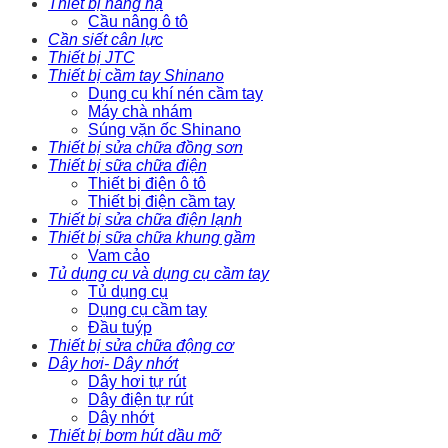
Thiết bị nâng hạ
Cầu nâng ô tô
Cần siết cân lực
Thiết bị JTC
Thiết bị cầm tay Shinano
Dụng cụ khí nén cầm tay
Máy chà nhám
Súng vặn ốc Shinano
Thiết bị sửa chữa đồng sơn
Thiết bị sữa chữa điện
Thiết bị điện ô tô
Thiết bị điện cầm tay
Thiết bị sửa chữa điện lạnh
Thiết bị sữa chữa khung gầm
Vam cảo
Tủ dụng cụ và dụng cụ cầm tay
Tủ dụng cụ
Dụng cụ cầm tay
Đầu tuýp
Thiết bị sửa chữa động cơ
Dây hơi- Dây nhớt
Dây hơi tự rút
Dây điện tự rút
Dây nhớt
Thiết bị bơm hút dầu mỡ