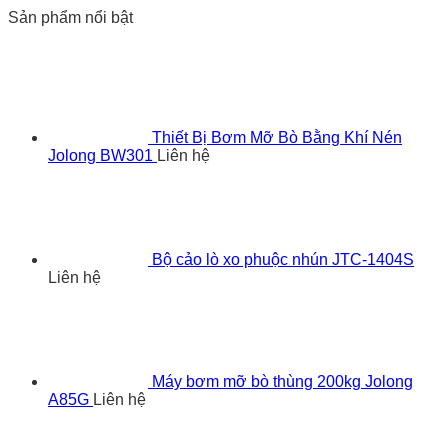
Sản phẩm nổi bật
Thiết Bị Bơm Mỡ Bò Bằng Khí Nén
Jolong BW301
Liên hệ
Bộ cảo lò xo phuộc nhún JTC-1404S
Liên hệ
Máy bơm mỡ bò thùng 200kg Jolong
A85G
Liên hệ