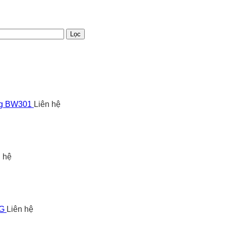
Lọc
ng BW301
Liên hệ
n hệ
5G
Liên hệ