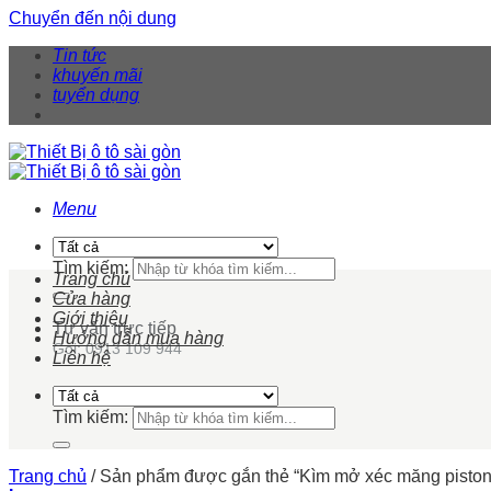
Chuyển đến nội dung
Tin tức
khuyến mãi
tuyển dụng
Menu
Tìm kiếm:
Trang chủ
Cửa hàng
Giới thiệu
Tư vấn trực tiếp
Hướng dẫn mua hàng
Gọi: 0913 109 944
Liên hệ
Tìm kiếm:
Trang chủ
/
Sản phẩm được gắn thẻ “Kìm mở xéc măng pisto