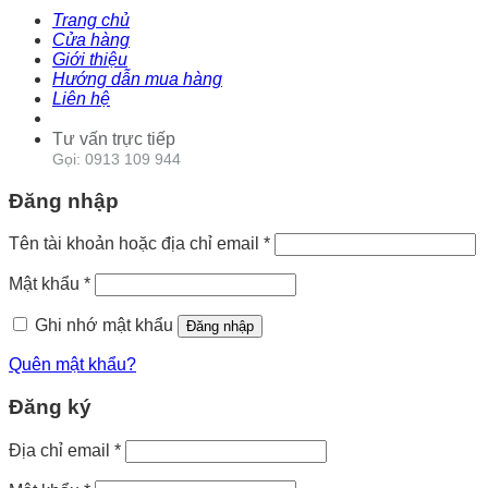
Trang chủ
Cửa hàng
Giới thiệu
Hướng dẫn mua hàng
Liên hệ
Tư vấn trực tiếp
Gọi: 0913 109 944
Đăng nhập
Tên tài khoản hoặc địa chỉ email
*
Mật khẩu
*
Ghi nhớ mật khẩu
Đăng nhập
Quên mật khẩu?
Đăng ký
Địa chỉ email
*