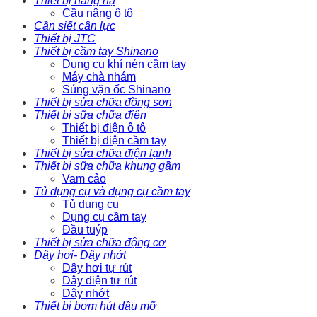
Thiết bị nâng hạ
Cầu nâng ô tô
Cần siết cân lực
Thiết bị JTC
Thiết bị cầm tay Shinano
Dụng cụ khí nén cầm tay
Máy chà nhám
Súng vặn ốc Shinano
Thiết bị sửa chữa đồng sơn
Thiết bị sữa chữa điện
Thiết bị điện ô tô
Thiết bị điện cầm tay
Thiết bị sửa chữa điện lạnh
Thiết bị sữa chữa khung gầm
Vam cảo
Tủ dụng cụ và dụng cụ cầm tay
Tủ dụng cụ
Dụng cụ cầm tay
Đầu tuýp
Thiết bị sửa chữa động cơ
Dây hơi- Dây nhớt
Dây hơi tự rút
Dây điện tự rút
Dây nhớt
Thiết bị bơm hút dầu mỡ