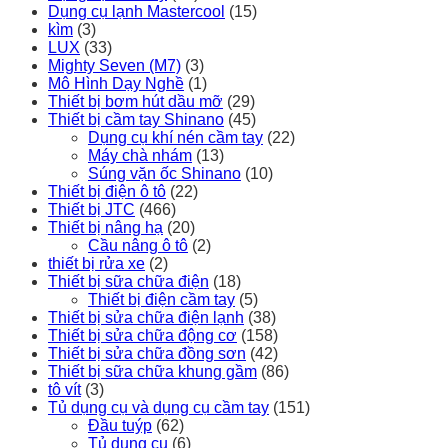
Dụng cụ lạnh Mastercool
(15)
kìm
(3)
LUX
(33)
Mighty Seven (M7)
(3)
Mô Hình Dạy Nghề
(1)
Thiết bị bơm hút dầu mỡ
(29)
Thiết bị cầm tay Shinano
(45)
Dụng cụ khí nén cầm tay
(22)
Máy chà nhám
(13)
Súng vặn ốc Shinano
(10)
Thiết bị điện ô tô
(22)
Thiết bị JTC
(466)
Thiết bị nâng hạ
(20)
Cầu nâng ô tô
(2)
thiết bị rửa xe
(2)
Thiết bị sữa chữa điện
(18)
Thiết bị điện cầm tay
(5)
Thiết bị sửa chữa điện lạnh
(38)
Thiết bị sửa chữa động cơ
(158)
Thiết bị sửa chữa đồng sơn
(42)
Thiết bị sữa chữa khung gầm
(86)
tô vít
(3)
Tủ dụng cụ và dụng cụ cầm tay
(151)
Đầu tuýp
(62)
Tủ dụng cụ
(6)