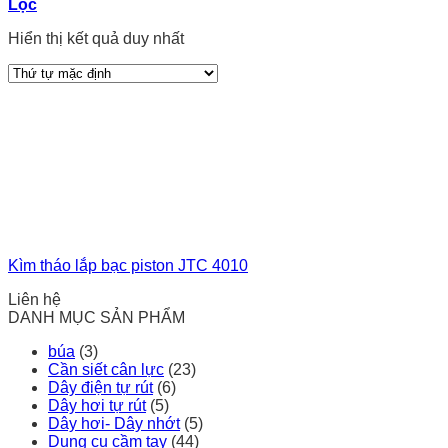
Lọc
Hiển thị kết quả duy nhất
Kìm tháo lắp bạc piston JTC 4010
Liên hệ
DANH MỤC SẢN PHẨM
búa
(3)
Cần siết cân lực
(23)
Dây điện tự rút
(6)
Dây hơi tự rút
(5)
Dây hơi- Dây nhớt
(5)
Dụng cụ cầm tay
(44)