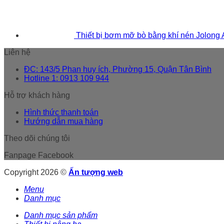
Thiết bị bơm mỡ bò bằng khí nén Jolong
Liên hệ
ĐC: 143/5 Phan huy ích, Phường 15, Quận Tân Bình
Hotline 1: 0913 109 944
Hỗ trợ khách hàng
Hình thức thanh toán
Hướng dẫn mua hàng
Theo dõi chúng tôi
Fanpage Facebook
Copyright 2026 ©
Ấn tượng web
Menu
Danh mục
Danh mục sản phẩm