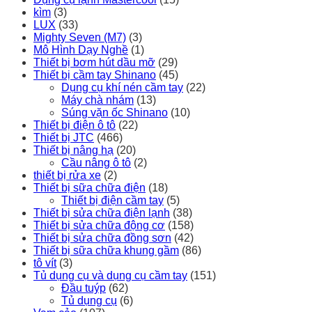
kìm
(3)
LUX
(33)
Mighty Seven (M7)
(3)
Mô Hình Dạy Nghề
(1)
Thiết bị bơm hút dầu mỡ
(29)
Thiết bị cầm tay Shinano
(45)
Dụng cụ khí nén cầm tay
(22)
Máy chà nhám
(13)
Súng vặn ốc Shinano
(10)
Thiết bị điện ô tô
(22)
Thiết bị JTC
(466)
Thiết bị nâng hạ
(20)
Cầu nâng ô tô
(2)
thiết bị rửa xe
(2)
Thiết bị sữa chữa điện
(18)
Thiết bị điện cầm tay
(5)
Thiết bị sửa chữa điện lạnh
(38)
Thiết bị sửa chữa động cơ
(158)
Thiết bị sửa chữa đồng sơn
(42)
Thiết bị sữa chữa khung gầm
(86)
tô vít
(3)
Tủ dụng cụ và dụng cụ cầm tay
(151)
Đầu tuýp
(62)
Tủ dụng cụ
(6)