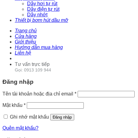
Dây hơi tự rút
Dây điện tự rút
Dây nhớt
Thiết bị bơm hút dầu mỡ
Trang chủ
Cửa hàng
Giới thiệu
Hướng dẫn mua hàng
Liên hệ
Tư vấn trực tiếp
Gọi: 0913 109 944
Đăng nhập
Tên tài khoản hoặc địa chỉ email
*
Mật khẩu
*
Ghi nhớ mật khẩu
Đăng nhập
Quên mật khẩu?