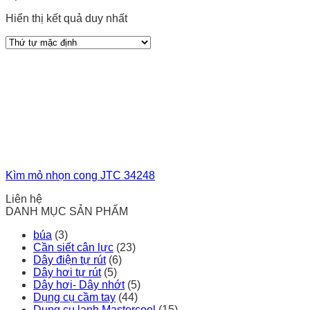
Hiển thị kết quả duy nhất
Kìm mỏ nhọn cong JTC 34248
Liên hệ
DANH MỤC SẢN PHẨM
búa
(3)
Cần siết cân lực
(23)
Dây điện tự rút
(6)
Dây hơi tự rút
(5)
Dây hơi- Dây nhớt
(5)
Dụng cụ cầm tay
(44)
Dụng cụ lạnh Mastercool
(15)