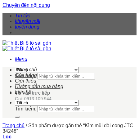
Chuyển đến nội dung
Tin tức
khuyến mãi
tuyển dụng
Menu
Trang chủ
Cửa hàng
Tìm kiếm:
Giới thiệu
Hướng dẫn mua hàng
Liên hệ
Tư vấn trực tiếp
Gọi: 0913 109 944
Tìm kiếm:
Trang chủ
/
Sản phẩm được gắn thẻ “Kìm mũi dài cong JTC-
34248”
Lọc