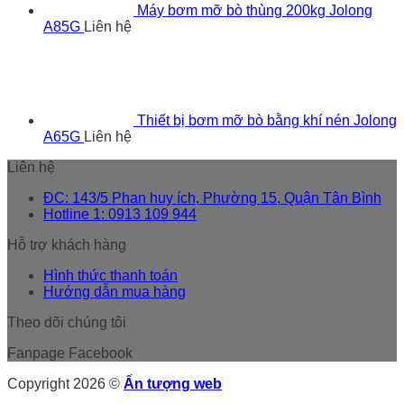
Máy bơm mỡ bò thùng 200kg Jolong
A85G
Liên hệ
Thiết bị bơm mỡ bò bằng khí nén Jolong
A65G
Liên hệ
Liên hệ
ĐC: 143/5 Phan huy ích, Phường 15, Quận Tân Bình
Hotline 1: 0913 109 944
Hỗ trợ khách hàng
Hình thức thanh toán
Hướng dẫn mua hàng
Theo dõi chúng tôi
Fanpage Facebook
Copyright 2026 ©
Ấn tượng web