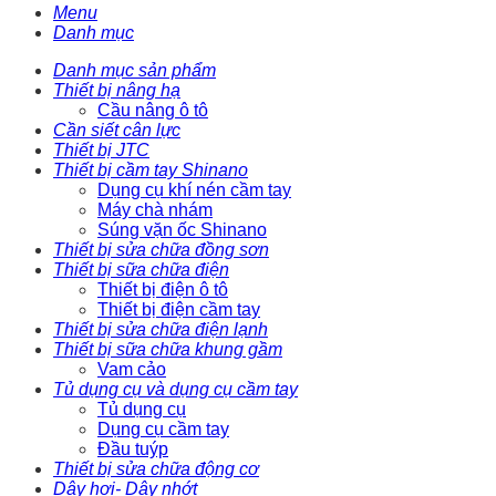
Menu
Danh mục
Danh mục sản phẩm
Thiết bị nâng hạ
Cầu nâng ô tô
Cần siết cân lực
Thiết bị JTC
Thiết bị cầm tay Shinano
Dụng cụ khí nén cầm tay
Máy chà nhám
Súng vặn ốc Shinano
Thiết bị sửa chữa đồng sơn
Thiết bị sữa chữa điện
Thiết bị điện ô tô
Thiết bị điện cầm tay
Thiết bị sửa chữa điện lạnh
Thiết bị sữa chữa khung gầm
Vam cảo
Tủ dụng cụ và dụng cụ cầm tay
Tủ dụng cụ
Dụng cụ cầm tay
Đầu tuýp
Thiết bị sửa chữa động cơ
Dây hơi- Dây nhớt