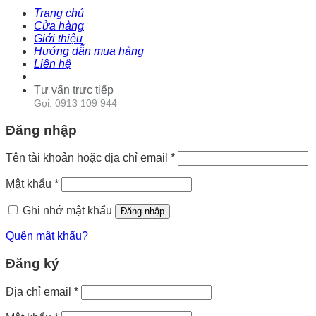
Trang chủ
Cửa hàng
Giới thiệu
Hướng dẫn mua hàng
Liên hệ
Tư vấn trực tiếp
Gọi: 0913 109 944
Đăng nhập
Tên tài khoản hoặc địa chỉ email
*
Mật khẩu
*
Ghi nhớ mật khẩu
Đăng nhập
Quên mật khẩu?
Đăng ký
Địa chỉ email
*