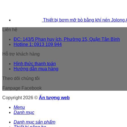
Thiết bị bơm mỡ bò bằng khí nén Jolong
Liên hệ
ĐC: 143/5 Phan huy ích, Phường 15, Quận Tân Bình
Hotline 1: 0913 109 944
Hỗ trợ khách hàng
Hình thức thanh toán
Hướng dẫn mua hàng
Theo dõi chúng tôi
Fanpage Facebook
Copyright 2026 ©
Ấn tượng web
Menu
Danh mục
Danh mục sản phẩm