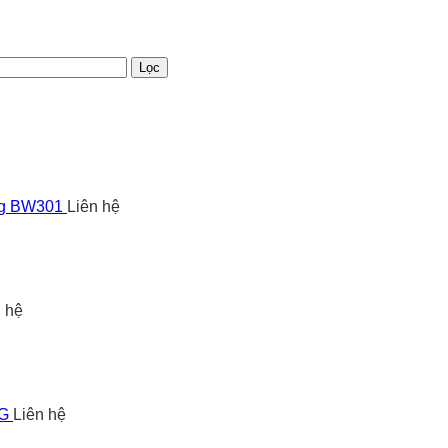
Lọc
ng BW301
Liên hệ
n hệ
5G
Liên hệ