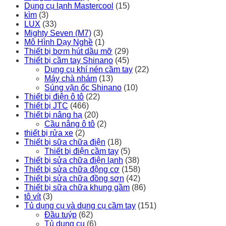
Dụng cụ lạnh Mastercool
(15)
kìm
(3)
LUX
(33)
Mighty Seven (M7)
(3)
Mô Hình Dạy Nghề
(1)
Thiết bị bơm hút dầu mỡ
(29)
Thiết bị cầm tay Shinano
(45)
Dụng cụ khí nén cầm tay
(22)
Máy chà nhám
(13)
Súng vặn ốc Shinano
(10)
Thiết bị điện ô tô
(22)
Thiết bị JTC
(466)
Thiết bị nâng hạ
(20)
Cầu nâng ô tô
(2)
thiết bị rửa xe
(2)
Thiết bị sữa chữa điện
(18)
Thiết bị điện cầm tay
(5)
Thiết bị sửa chữa điện lạnh
(38)
Thiết bị sửa chữa động cơ
(158)
Thiết bị sửa chữa đồng sơn
(42)
Thiết bị sữa chữa khung gầm
(86)
tô vít
(3)
Tủ dụng cụ và dụng cụ cầm tay
(151)
Đầu tuýp
(62)
Tủ dụng cụ
(6)