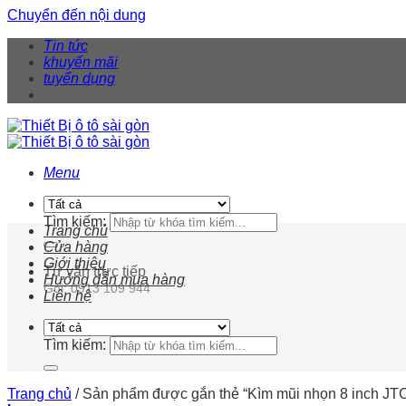
Chuyển đến nội dung
Tin tức
khuyến mãi
tuyển dụng
Menu
Tìm kiếm:
Trang chủ
Cửa hàng
Giới thiệu
Tư vấn trực tiếp
Hướng dẫn mua hàng
Gọi: 0913 109 944
Liên hệ
Tìm kiếm:
Trang chủ
/
Sản phẩm được gắn thẻ “Kìm mũi nhọn 8 inch JT