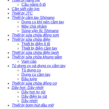
Thiết bị nâng hạ
Cầu nâng ô tô
Cần siết cân lực
Thiết bị JTC
Thiết bị cầm tay Shinano
Dụng cụ khí nén cầm tay
Máy chà nhám
Súng vặn ốc Shinano
Thiết bị sửa chữa đồng sơn
Thiết bị sữa chữa điện
Thiết bị điện ô tô
Thiết bị điện cầm tay
Thiết bị sửa chữa điện lạnh
Thiết bị sữa chữa khung gầm
Vam cảo
Tủ dụng cụ và dụng cụ cầm tay
Tủ dụng cụ
Dụng cụ cầm tay
Đầu tuýp
Thiết bị sửa chữa động cơ
Dây hơi- Dây nhớt
Dây hơi tự rút
Dây điện tự rút
Dây nhớt
Thiết bị bơm hút dầu mỡ