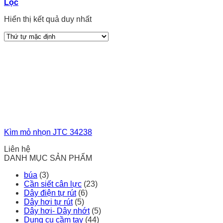
Lọc
Hiển thị kết quả duy nhất
Kìm mỏ nhọn JTC 34238
Liên hệ
DANH MỤC SẢN PHẨM
búa
(3)
Cần siết cân lực
(23)
Dây điện tự rút
(6)
Dây hơi tự rút
(5)
Dây hơi- Dây nhớt
(5)
Dụng cụ cầm tay
(44)