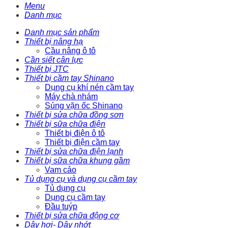
Menu
Danh mục
Danh mục sản phẩm
Thiết bị nâng hạ
Cầu nâng ô tô
Cần siết cân lực
Thiết bị JTC
Thiết bị cầm tay Shinano
Dụng cụ khí nén cầm tay
Máy chà nhám
Súng vặn ốc Shinano
Thiết bị sửa chữa đồng sơn
Thiết bị sữa chữa điện
Thiết bị điện ô tô
Thiết bị điện cầm tay
Thiết bị sửa chữa điện lạnh
Thiết bị sữa chữa khung gầm
Vam cảo
Tủ dụng cụ và dụng cụ cầm tay
Tủ dụng cụ
Dụng cụ cầm tay
Đầu tuýp
Thiết bị sửa chữa động cơ
Dây hơi- Dây nhớt