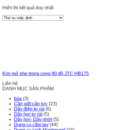
Hiển thị kết quả duy nhất
Kìm mở phe trong cong 90 độ JTC HB175
Liên hệ
DANH MỤC SẢN PHẨM
búa
(3)
Cần siết cân lực
(23)
Dây điện tự rút
(6)
Dây hơi tự rút
(5)
Dây hơi- Dây nhớt
(5)
Dụng cụ cầm tay
(44)
Dụng cụ lạnh Mastercool
(15)