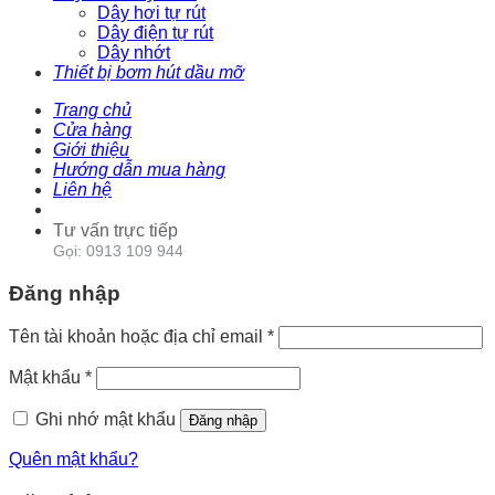
Dây hơi tự rút
Dây điện tự rút
Dây nhớt
Thiết bị bơm hút dầu mỡ
Trang chủ
Cửa hàng
Giới thiệu
Hướng dẫn mua hàng
Liên hệ
Tư vấn trực tiếp
Gọi: 0913 109 944
Đăng nhập
Tên tài khoản hoặc địa chỉ email
*
Mật khẩu
*
Ghi nhớ mật khẩu
Đăng nhập
Quên mật khẩu?