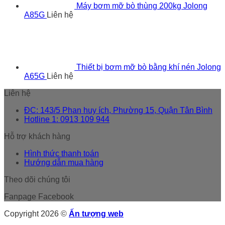
Máy bơm mỡ bò thùng 200kg Jolong
A85G
Liên hệ
Thiết bị bơm mỡ bò bằng khí nén Jolong
A65G
Liên hệ
Liên hệ
ĐC: 143/5 Phan huy ích, Phường 15, Quận Tân Bình
Hotline 1: 0913 109 944
Hỗ trợ khách hàng
Hình thức thanh toán
Hướng dẫn mua hàng
Theo dõi chúng tôi
Fanpage Facebook
Copyright 2026 ©
Ấn tượng web