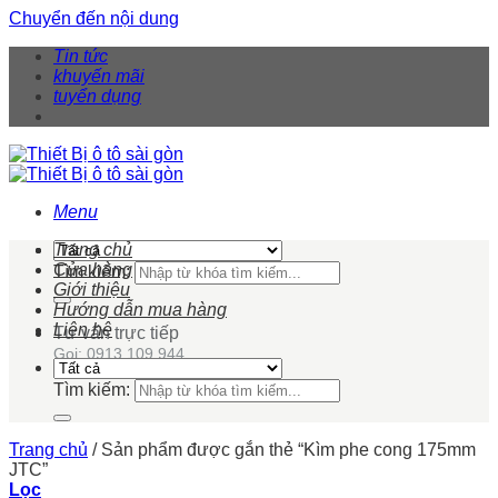
Chuyển đến nội dung
Tin tức
khuyến mãi
tuyển dụng
Menu
Trang chủ
Cửa hàng
Tìm kiếm:
Giới thiệu
Hướng dẫn mua hàng
Liên hệ
Tư vấn trực tiếp
Gọi: 0913 109 944
Tìm kiếm:
Trang chủ
/
Sản phẩm được gắn thẻ “Kìm phe cong 175mm
JTC”
Lọc