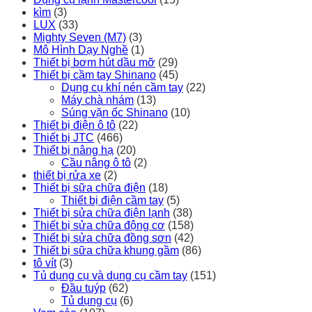
kìm
(3)
LUX
(33)
Mighty Seven (M7)
(3)
Mô Hình Dạy Nghề
(1)
Thiết bị bơm hút dầu mỡ
(29)
Thiết bị cầm tay Shinano
(45)
Dụng cụ khí nén cầm tay
(22)
Máy chà nhám
(13)
Súng vặn ốc Shinano
(10)
Thiết bị điện ô tô
(22)
Thiết bị JTC
(466)
Thiết bị nâng hạ
(20)
Cầu nâng ô tô
(2)
thiết bị rửa xe
(2)
Thiết bị sữa chữa điện
(18)
Thiết bị điện cầm tay
(5)
Thiết bị sửa chữa điện lạnh
(38)
Thiết bị sửa chữa động cơ
(158)
Thiết bị sửa chữa đồng sơn
(42)
Thiết bị sữa chữa khung gầm
(86)
tô vít
(3)
Tủ dụng cụ và dụng cụ cầm tay
(151)
Đầu tuýp
(62)
Tủ dụng cụ
(6)